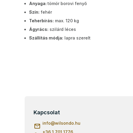
Anyaga:
tömör borovi fenyő
Szín:
fehér
Teherbírás:
max. 120 kg
Ágyrács:
szilárd léces
Szállítás módja:
lapra szerelt
L
á
b
Kapcsolat
l
info
@
wilsondo.hu
é
c
+36 1 701 1776