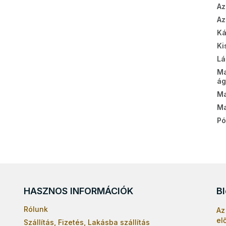
Az
Az
Ká
Ki
Lá
M
ág
Ma
Ma
Pó
HASZNOS INFORMÁCIÓK
B
Rólunk
Az
el
Szállítás, Fizetés, Lakásba szállítás