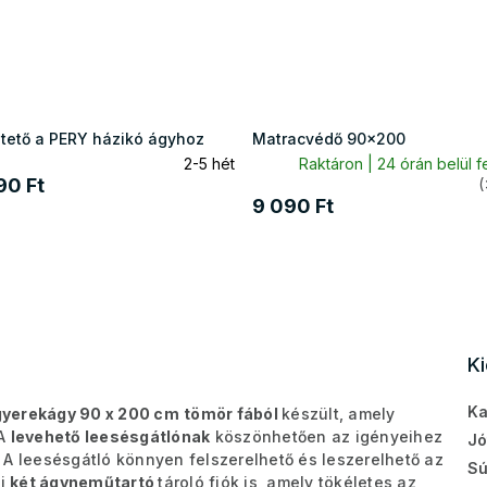
 tető a PERY házikó ágyhoz
Matracvédő 90x200
2-5 hét
Raktáron | 24 órán belül f
90 Ft
(
9 090 Ft
K
Ka
gyerekágy 90 x 200 cm
tömör fából
készült, amely
 A
levehető leesésgátlónak
köszönhetően az igényeihez
Jó
 A leesésgátló könnyen felszerelhető és leszerelhető az
Sú
zi
két ágyneműtartó
tároló fiók is, amely tökéletes az