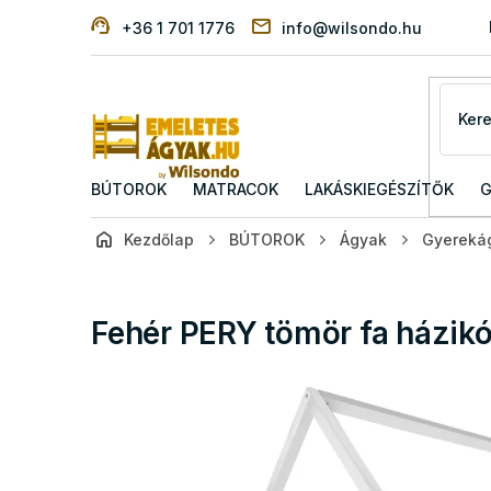
Ugrás
+36 1 701 1776
info@wilsondo.hu
a
fő
tartalomhoz
BÚTOROK
MATRACOK
LAKÁSKIEGÉSZÍTŐK
G
Kezdőlap
BÚTOROK
Ágyak
Gyereká
Fehér PERY tömör fa házik