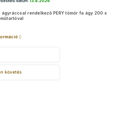
besítési dátum:
13.8.2026
s ágyráccsal rendelkező PERY tömör fa ágy 200 x
műtartóval
formáció
s
n követés