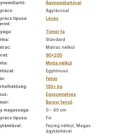
yneműtartó
:
Ágyneműtartóval
yrács
:
Ágyráccsal
yrács típusa
Léces
erint
:
nyaga
:
Tömör fa
rma
:
Standard
trac
:
Matrac nélkül
ret
:
90x200
nta
:
Minta nélkül
ntázat
:
Egytónusú
ín
:
Fehér
rhelhetőség
:
100+ kg
pus
:
Egyszemélyes
ömör
:
Borovi fenyő
y magassága
:
0 - 40 cm
yrács típusa
:
Fix
ytámlával
:
Fejvég nélkül, Magas
ágytámlával