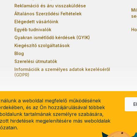
Reklamáció és áru visszaküldése
Mi
Általános Szerződési Feltételek
se
Elégedett vásárlóink
Egyéb tudnivalók
Ho
Gyakran ismétlődő kérdések (GYIK)
Kiegészítő szolgáltatások
Blog
Szerelési útmutatók
Információk a személyes adatok kezeléséről
(GDPR)
ználunk a weboldal megfelelő működésének
E
 érdekében, és az Ön hozzájárulásával többek
boldalunk tartalmának személyre szabására,
el
lzott hirdetések megjelenítésére más weboldalak
lózatain.