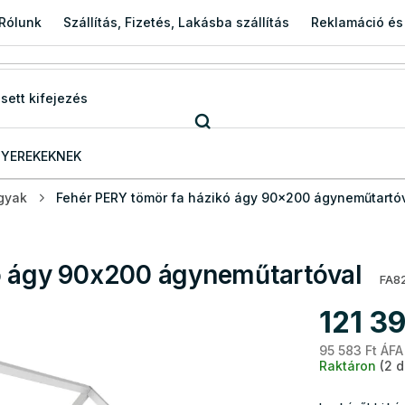
Rólunk
Szállítás, Fizetés, Lakásba szállítás
Reklamáció és
YEREKEKNEK
gyak
Fehér PERY tömör fa házikó ágy 90x200 ágyneműtartó
ó ágy 90x200 ágyneműtartóval
FA82
121 39
95 583 Ft ÁFA
Raktáron
(2 d