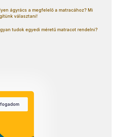
lyen ágyrács a megfelelő a matracához? Mi
gítünk választani!
gyan tudok egyedi méretű matracot rendelni?
lfogadom