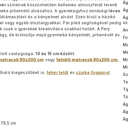
Ág
hér
színének köszönhetően kellemes atmoszférát teremt
Ág
meke pihentető alvásához. A gyerekágyhoz minőségi
léces
alátámasztást és a kényelmet alvást. Ezen kívül a házikó
Ág
sz
kkel vagy egyéb dísztárgyakkal. Pár pléd segítségével pedig
k csak a gyerekek kreativitása szabhat határt. A Pery
A
ágy, de biztosítja majd gyermeke kényelmét, pihenését és
Fo
Ma
Mé
lott vastagsága:
10 és 15 cm között
.
matracok 90x200 cm
vagy
felnőtt matracok 90x200 cm
.
Mi
Mi
ható kiegészítőket is:
fehér tetőt
és
szürke függönyt
.
Sz
Te
Tí
T
Ág
Ág
Ág
 78,5 cm