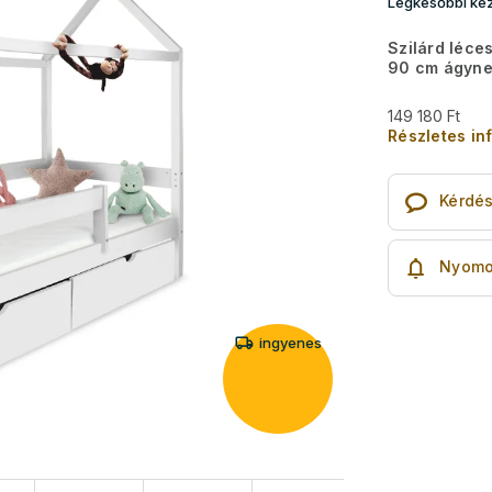
Legkésőbbi kéz
Szilárd léce
90 cm ágyne
149 180 Ft
Részletes in
Kérdé
Nyomo
ingyenes