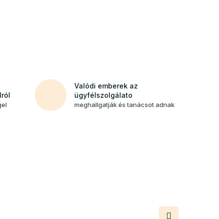
Valódi emberek az
ról
ügyfélszolgálato
gel
meghallgatják és tanácsot adnak
Következő