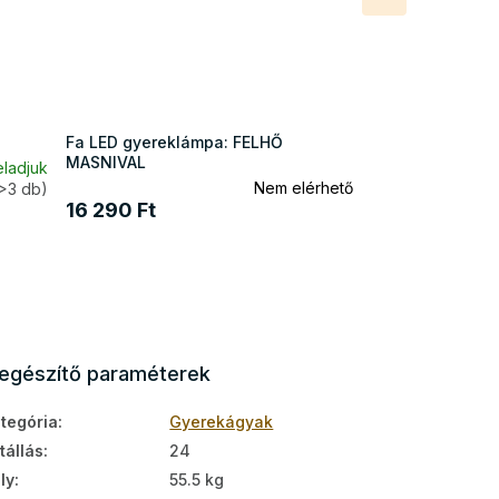
termék
Fa LED gyereklámpa: FELHŐ
MASNIVAL
eladjuk
Nem elérhető
>3 db)
16 290 Ft
iegészítő paraméterek
tegória
:
Gyerekágyak
tállás
:
24
ly
:
55.5 kg