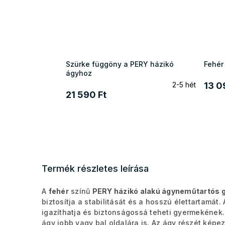
Szürke függöny a PERY házikó
Fehér
ágyhoz
2-5 hét
13 0
21 590 Ft
Termék részletes leírása
A
fehér
színű
PERY házikó alakú ágyneműtartós 
biztosítja a stabilitását és a hosszú élettartamát.
igazíthatja és biztonságossá teheti gyermekének.
ágy jobb vagy bal oldalára is. Az ágy részét képe