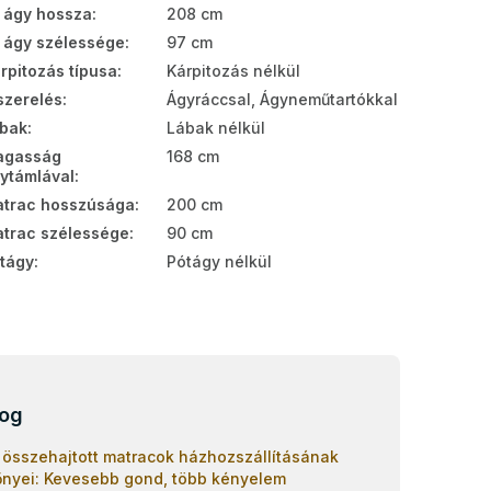
 ágy hossza
:
208 cm
 ágy szélessége
:
97 cm
rpitozás típusa
:
Kárpitozás nélkül
szerelés
:
Ágyráccsal, Ágyneműtartókkal
bak
:
Lábak nélkül
agasság
168 cm
ytámlával
:
trac hosszúsága
:
200 cm
trac szélessége
:
90 cm
tágy
:
Pótágy nélkül
log
 összehajtott matracok házhozszállításának
őnyei: Kevesebb gond, több kényelem