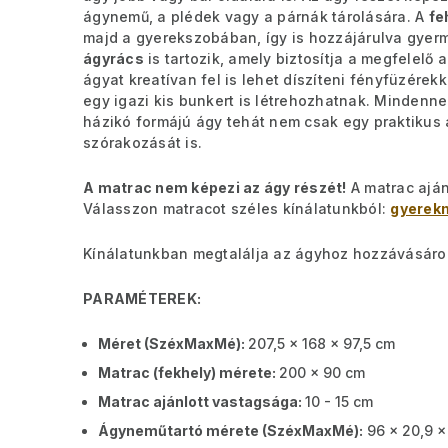
ágynemű, a plédek vagy a párnák tárolására. A
fe
majd a gyerekszobában, így is hozzájárulva gyer
ágyrács
is tartozik, amely biztosítja a megfelelő 
ágyat kreatívan fel is lehet díszíteni fényfüzére
egy igazi kis bunkert is létrehozhatnak. Mindenne
házikó formájú ágy tehát nem csak egy praktikus 
szórakozását is.
A matrac nem képezi az ágy részét!
A matrac aján
Válasszon matracot széles kínálatunkból:
gyerek
Kínálatunkban megtalálja az ágyhoz hozzávásárol
PARAMÉTEREK:
Méret (SzéxMaxMé):
207,5 x 168 x 97,5 cm
Matrac (fekhely) mérete:
200 x 90 cm
Matrac ajánlott vastagsága:
10 - 15 cm
Ágyneműtartó mérete (SzéxMaxMé):
96 x 20,9 x