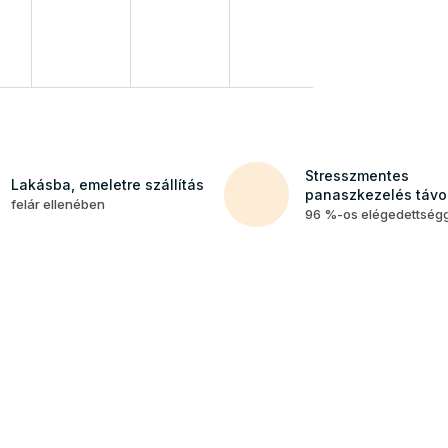
Stresszmentes
Lakásba, emeletre szállítás
panaszkezelés távol
felár ellenében
96 %-os elégedettség