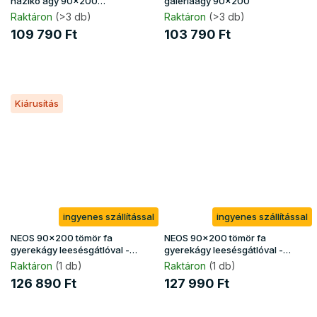
házikó ágy 90x200
galériaágy 90x200
ágyneműtartóval
Raktáron
(>3 db)
Raktáron
(>3 db)
109 790 Ft
103 790 Ft
Kiárusítás
ingyenes szállítással
ingyenes szállítással
NEOS 90x200 tömör fa
NEOS 90x200 tömör fa
gyerekágy leesésgátlóval -
gyerekágy leesésgátlóval -
fehér
natúr
Raktáron
(1 db)
Raktáron
(1 db)
126 890 Ft
127 990 Ft