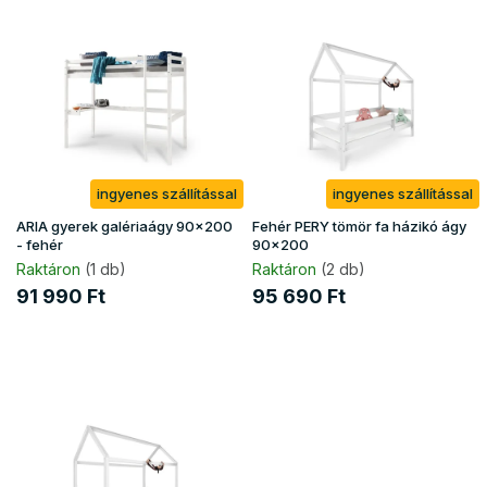
T
e
r
m
é
k
e
k
ingyenes szállítással
ingyenes szállítással
l
i
ARIA gyerek galériaágy 90x200
Fehér PERY tömör fa házikó ágy
s
- fehér
90x200
t
Raktáron
(1 db)
Raktáron
(2 db)
á
91 990 Ft
95 690 Ft
j
a