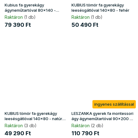
Kubius fa gyerekágy
KUBIUS tömör fa gyerekágy
ágyneműtartóval 80x140 -
leesésgátlóval 140x80 - fehér
fehér
Raktáron
(1 db)
Raktáron
(1 db)
79 390 Ft
50 490 Ft
ingyenes szállítással
KUBIUS tömör fa gyerekágy
LESZANKA gyerek fa montessori
leesésgátlóval 140x80 - natúr
ágy ágyneműtartóval 90x200 -
borovi
fehér
Raktáron
(3 db)
Raktáron
(2 db)
49 290 Ft
110 790 Ft