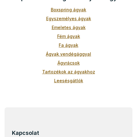
y
í
Boxspring ágyak
t
Egyszemélyes ágyak
á
s
Emeletes ágyak
e
Fém ágyak
l
e
Fa ágyak
m
Ágyak vendégággyal
e
i
Ágyrácsok
Tartozékok az ágyakhoz
Leesésgátlók
Gyerekágyak 90x200
Gyerekágyak 70x140
L
Gyerekágyak 80x160
á
Gyerekágyak 90x180
b
Gyerekágyak 80x180
l
Kapcsolat