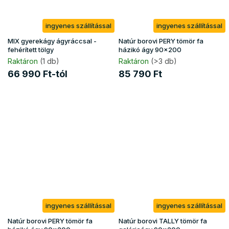
ingyenes szállítással
ingyenes szállítással
MIX gyerekágy ágyráccsal -
Natúr borovi PERY tömör fa
fehérített tölgy
házikó ágy 90x200
Raktáron
(1 db)
Raktáron
(>3 db)
66 990 Ft-tól
85 790 Ft
ingyenes szállítással
ingyenes szállítással
Natúr borovi PERY tömör fa
Natúr borovi TALLY tömör fa