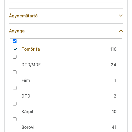
Ágyneműtartó
Anyaga
Tömör fa
116
DTD/MDF
24
Fém
1
DTD
2
Kárpit
10
Borovi
41