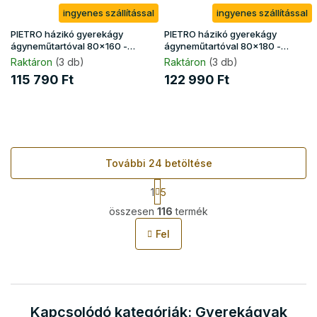
ingyenes szállítással
ingyenes szállítással
PIETRO házikó gyerekágy
PIETRO házikó gyerekágy
ágyneműtartóval 80x160 -
ágyneműtartóval 80x180 -
fehér
fehér
Raktáron
(3 db)
Raktáron
(3 db)
115 790 Ft
122 990 Ft
További 24 betöltése
L
1
5
a
L
p
összesen
116
termék
i
o
s
z
Fel
t
á
s
a
i
r
á
Kapcsolódó kategóriák: Gyerekágyak
n