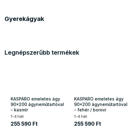
Gyerekágyak
Legnépszerűbb termékek
KASPARO emeletes ágy
KASPARO emeletes ágy
90x200 ágyneműtartóval
90x200 ágyneműtartóval
- kasmír
- fehér / borovi
1-4 hét
1-4 hét
255 590 Ft
255 590 Ft