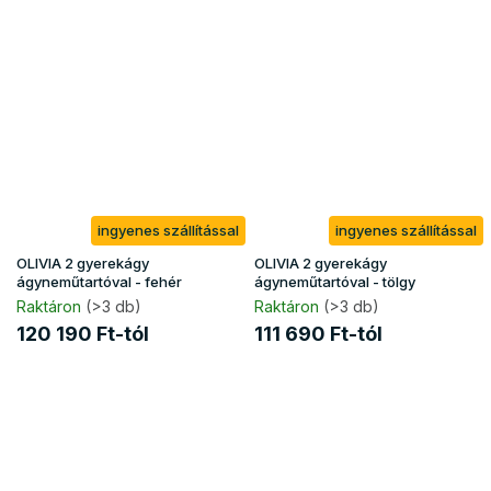
ingyenes szállítással
ingyenes szállítással
OLIVIA 2 gyerekágy
OLIVIA 2 gyerekágy
ágyneműtartóval - fehér
ágyneműtartóval - tölgy
Raktáron
(>3 db)
Raktáron
(>3 db)
120 190 Ft-tól
111 690 Ft-tól