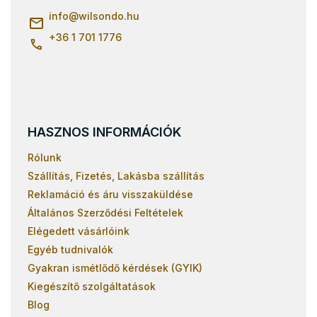
é
Gyerekágyak 90x190
c
info
@
wilsondo.hu
Gyerekágyak 80x190
+36 1 701 1776
HASZNOS INFORMÁCIÓK
Rólunk
Szállítás, Fizetés, Lakásba szállítás
Reklamáció és áru visszaküldése
Általános Szerződési Feltételek
Elégedett vásárlóink
Egyéb tudnivalók
Gyakran ismétlődő kérdések (GYIK)
Kiegészítő szolgáltatások
Blog