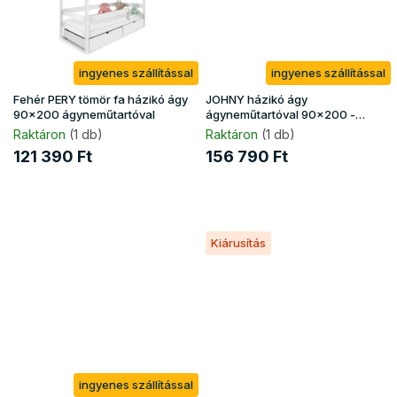
ingyenes szállítással
ingyenes szállítással
Fehér PERY tömör fa házikó ágy
JOHNY házikó ágy
90x200 ágyneműtartóval
ágyneműtartóval 90x200 -
fehér
Raktáron
(1 db)
Raktáron
(1 db)
121 390 Ft
156 790 Ft
Kiárusítás
ingyenes szállítással