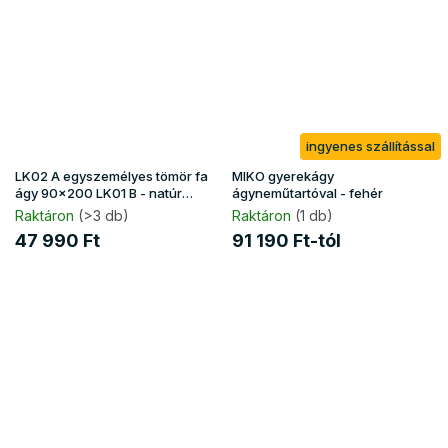
ingyenes szállítással
LK02 A egyszemélyes tömör fa
MIKO gyerekágy
ágy 90x200 LK01 B - natúr
ágyneműtartóval - fehér
borovi
Raktáron
(>3 db)
Raktáron
(1 db)
47 990 Ft
91 190 Ft-tól