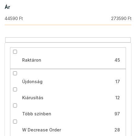
e
Ár
n
d
44590
Ft
273590
Ft
e
z
é
s
e
Raktáron
45
Újdonság
17
Kiárusítás
12
Több színben
97
W Decrease Order
28