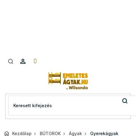
Ugrás
a
fő
tartalomhoz
Kezdőlap
BÚTOROK
Ágyak
Gyerekágyak