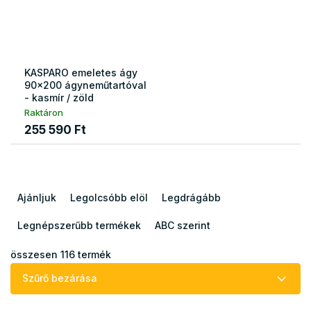
KASPARO emeletes ágy
90x200 ágyneműtartóval
- kasmír / zöld
Raktáron
255 590 Ft
T
e
Ajánljuk
Legolcsóbb elöl
Legdrágább
r
m
Legnépszerűbb termékek
ABC szerint
é
k
összesen
116
termék
e
Szűrő bezárása
k
r