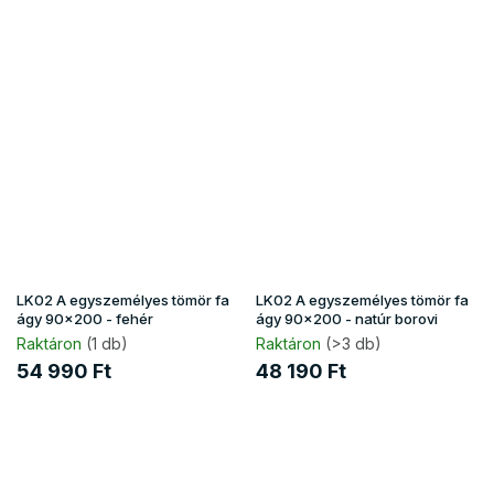
LK02 A egyszemélyes tömör fa
LK02 A egyszemélyes tömör fa
ágy 90x200 - fehér
ágy 90x200 - natúr borovi
Raktáron
(1 db)
Raktáron
(>3 db)
54 990 Ft
48 190 Ft