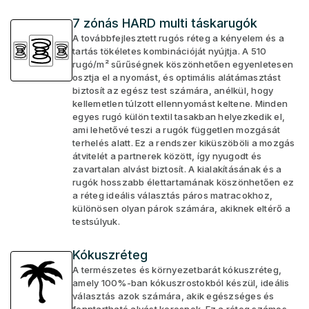
7 zónás HARD multi táskarugók
A továbbfejlesztett rugós réteg a kényelem és a
tartás tökéletes kombinációját nyújtja. A 510
rugó/m² sűrűségnek köszönhetően egyenletesen
osztja el a nyomást, és optimális alátámasztást
biztosít az egész test számára, anélkül, hogy
kellemetlen túlzott ellennyomást keltene. Minden
egyes rugó külön textil tasakban helyezkedik el,
ami lehetővé teszi a rugók független mozgását
terhelés alatt. Ez a rendszer kiküszöböli a mozgás
átvitelét a partnerek között, így nyugodt és
zavartalan alvást biztosít. A kialakításának és a
rugók hosszabb élettartamának köszönhetően ez
a réteg ideális választás páros matracokhoz,
különösen olyan párok számára, akiknek eltérő a
testsúlyuk.
Kókuszréteg
A természetes és környezetbarát kókuszréteg,
amely 100%-ban kókuszrostokból készül, ideális
választás azok számára, akik egészséges és