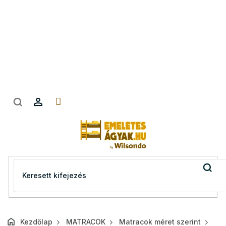
Ugrás
a
fő
tartalomhoz
Kezdőlap
MATRACOK
Matracok méret szerint