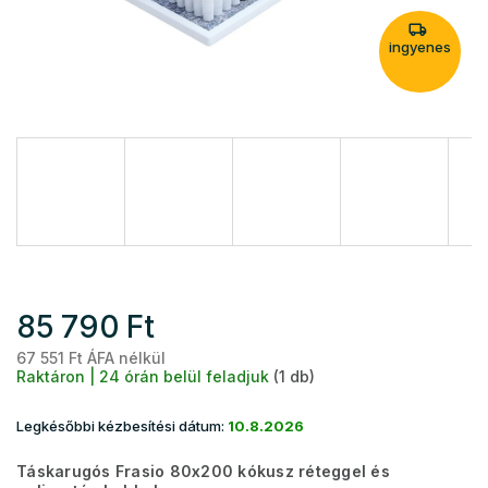
ingyenes
85 790 Ft
67 551 Ft ÁFA nélkül
Eg
Raktáron | 24 órán belül feladjuk
(1 db)
Legkésőbbi kézbesítési dátum:
10.8.2026
Táskarugós Frasio 80x200 kókusz réteggel és