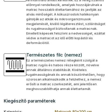
fenntartható alvást keresnek. Ez a réteg számos
előnnyel rendelkezik, amelyek hozzájárulnak a
matrac hosszabb élettartamához és javítják az
alvás minőségét. A kókuszrostok hatékonyan
gátolják az atkák és mikroorganizmusok
megjelenését, kiváló légáteresztést, szilárdságot
és rugalmasságot biztosítanak a matracnak.
Emellett képesek felszívni a nedvességet, ezáltal
védve a matracot az idő előtti kopástól és
deformációtól.
Természetes filc (nemez)
Ez a természetes nemez rétegként szolgál a
matrac rugós és habos része között, növelve
annak általános stabilitását. Kivételes
rugalmasságának és annak köszönhetően, hogy
szorosan alkalmazkodik a felülethez, a nemez
erősíti a matrac szerkezetét, ami jelentősen
meghosszabbíthatja annak élettartamát.
Kiegészítő paraméterek
Kategória
:
Matracok 80x200 cm