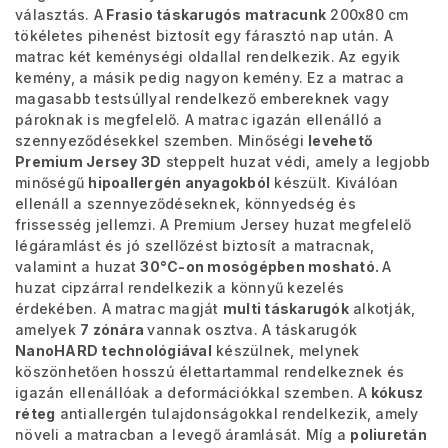
választás. A
Frasio táskarugós matracunk
200x80 cm
tökéletes pihenést biztosít egy fárasztó nap után. A
matrac két keménységi oldallal rendelkezik. Az egyik
kemény, a másik pedig nagyon kemény.
Ez a matrac a
magasabb testsúllyal rendelkező embereknek vagy
pároknak is megfelelő.
A matrac igazán ellenálló a
szennyeződésekkel szemben. Minőségi
levehető
Premium Jersey 3D
steppelt huzat védi, amely a legjobb
minőségű
hipoallergén anyagokból
készült. Kiválóan
ellenáll a szennyeződéseknek, könnyedség és
frissesség jellemzi. A Premium Jersey huzat megfelelő
légáramlást és jó szellőzést biztosít a matracnak,
valamint a huzat
30°C-on mosógépben mosható.
A
huzat cipzárral rendelkezik a könnyű kezelés
érdekében.
A matrac magját
multi táskarugók
alkotják,
amelyek
7 zónára
vannak osztva. A táskarugók
NanoHARD technológiával
készülnek, melynek
köszönhetően hosszú élettartammal rendelkeznek és
igazán ellenállóak a deformációkkal szemben. A
kókusz
réteg
antiallergén tulajdonságokkal rendelkezik, amely
növeli a matracban a levegő áramlását. Míg a
poliuretán