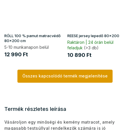
RÓLL 100 % pamut matracvédő
REESE jersey lepedő 80x200
80x200 cm
Raktáron | 24 órán belül
5-10 munkanapon belül
feladjuk
(>3 db)
12 990 Ft
10 890 Ft
Összes kapcsolódó termék megjelenítése
Termék részletes leírása
Vásároljon egy minőségi és kemény matracot, amely
magasabb testsúllyal rendelkezők számára is jó