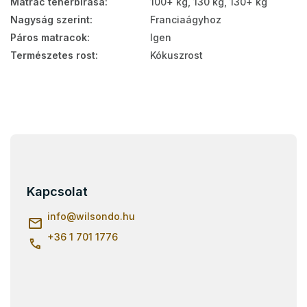
Matrac teherbírása
:
100+ kg, 130 kg, 130+ kg
Nagyság szerint
:
Franciaágyhoz
Páros matracok
:
Igen
Természetes rost
:
Kókuszrost
L
á
b
l
Kapcsolat
é
c
info
@
wilsondo.hu
+36 1 701 1776