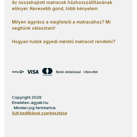
Az összehajtott matracok házhozszállításának
előnyei: Kevesebb gond, több kényelem
Milyen ágyrács a megfelelő a matracához? Mi
segítünk választani!
Hogyan tudok egyedi méretű matracot rendelni?
Banki átutalással
Utánvétel
Copyright 2026
Emeletes-agyak.hu
. Minden jog fenntartva.
Süti beállítások szerkesztése