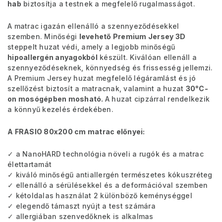
hab
biztosítja a testnek a megfelelő rugalmasságot.
A matrac igazán ellenálló a szennyeződésekkel
szemben. Minőségi
levehető Premium Jersey 3D
steppelt huzat védi, amely a legjobb minőségű
hipoallergén anyagokból
készült. Kiválóan ellenáll a
szennyeződéseknek, könnyedség és frissesség jellemzi.
A Premium Jersey huzat megfelelő légáramlást és jó
szellőzést biztosít a matracnak, valamint a huzat
30°C-
on mosógépben mosható.
A huzat cipzárral rendelkezik
a könnyű kezelés érdekében.
A FRASIO 80x200 cm matrac előnyei:
✓ a NanoHARD technológia növeli a rugók és a matrac
élettartamát
✓ kiváló minőségű antiallergén természetes kókuszréteg
✓ ellenálló a sérülésekkel és a deformációval szemben
✓ kétoldalas használat 2 különböző keménységgel
✓ elegendő támaszt nyújt a test számára
✓ allergiában szenvedőknek is alkalmas