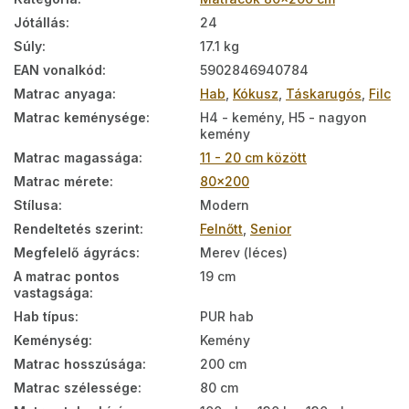
Jótállás
:
24
Súly
:
17.1 kg
EAN vonalkód
:
5902846940784
Matrac anyaga
:
Hab
,
Kókusz
,
Táskarugós
,
Filc
Matrac keménysége
:
H4 - kemény, H5 - nagyon
kemény
Matrac magassága
:
11 - 20 cm között
Matrac mérete
:
80x200
Stílusa
:
Modern
Rendeltetés szerint
:
Felnőtt
,
Senior
Megfelelő ágyrács
:
Merev (léces)
A matrac pontos
19 cm
vastagsága
:
Hab típus
:
PUR hab
Keménység
:
Kemény
Matrac hosszúsága
:
200 cm
Matrac szélessége
:
80 cm