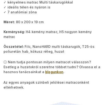
✓ kényelmes matrac Multi táskarugókkal
✓ ideális télen és nyáron is
✓ 7 anatómiai zóna
Méret:
80 x 200 x 19 cm
Keménység:
H4 kemény matrac, H5 nagyon kemény
matrac
Összetétel:
Filc, NanoHARD multi táskarugók, T25-ös
poliuretán hab, kókusz réteg, huzat
ⓘ Nem tudja pontosan milyen matracot válasszon?
Esetleg a huzatokról szeretne többet tudni? Olvassa el a
hasznos tanácsainkat a
blogunkon
.
Az egyes anyagok színbeli jelölései matraconként
eltérhetnek.