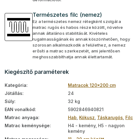
Természetes filc (nemez)
Ez a természetes nemez rétegként szolgál a
matrac rugós és habos része között, növelve
annak általános stabilitását. Kivételes
rugalmasságának és annak köszönhetően, hogy
szorosan alkalmazkodik a felülethez, a nemez
erősíti a matrac szerkezetét, ami jelentősen
meghosszabbíthatja annak élettartamát.
Kiegészítő paraméterek
Kategória
:
Matracok 120x200 cm
Jótállás
:
24
Súly
:
32 kg
EAN vonalkód
:
5902846940821
Matrac anyaga
:
Hab
,
Kókusz
,
Táskarugós
,
Filc
Matrac keménysége
:
H4 - kemény, H5 - nagyon
kemény