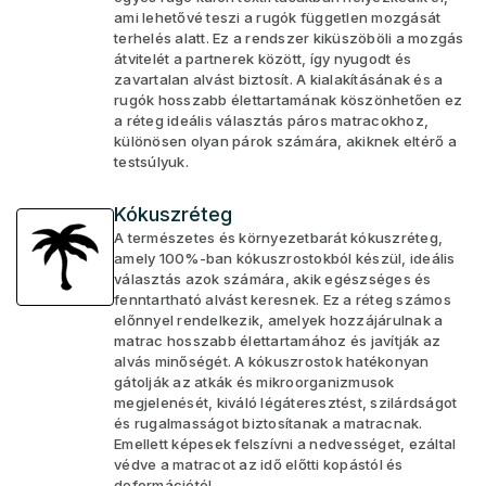
ami lehetővé teszi a rugók független mozgását
terhelés alatt. Ez a rendszer kiküszöböli a mozgás
átvitelét a partnerek között, így nyugodt és
zavartalan alvást biztosít. A kialakításának és a
rugók hosszabb élettartamának köszönhetően ez
a réteg ideális választás páros matracokhoz,
különösen olyan párok számára, akiknek eltérő a
testsúlyuk.
Kókuszréteg
A természetes és környezetbarát kókuszréteg,
amely 100%-ban kókuszrostokból készül, ideális
választás azok számára, akik egészséges és
fenntartható alvást keresnek. Ez a réteg számos
előnnyel rendelkezik, amelyek hozzájárulnak a
matrac hosszabb élettartamához és javítják az
alvás minőségét. A kókuszrostok hatékonyan
gátolják az atkák és mikroorganizmusok
megjelenését, kiváló légáteresztést, szilárdságot
és rugalmasságot biztosítanak a matracnak.
Emellett képesek felszívni a nedvességet, ezáltal
védve a matracot az idő előtti kopástól és
deformációtól.