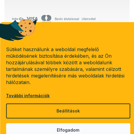
Banki átutalással
Utánvétel
Copyright 2026
Sütiket használunk a weboldal megfelelő
Emeletes-agyak.hu
. Minden jog fenntartva.
működésének biztosítása érdekében, és az Ön
Süti beállítások szerkesztése
hozzájárulásával többek között a weboldalunk
tartalmának személyre szabására, valamint célzott
hirdetések megjelenítésére más weboldalak hirdetési
hálózatain.
Shoptet készítette
További információk
Beállítások
Elfogadom