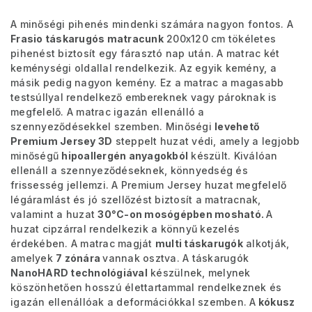
A minőségi pihenés mindenki számára nagyon fontos. A
Frasio táskarugós matracunk
200x120 cm tökéletes
pihenést biztosít egy fárasztó nap után. A matrac két
keménységi oldallal rendelkezik. Az egyik kemény, a
másik pedig nagyon kemény.
Ez a matrac a magasabb
testsúllyal rendelkező embereknek vagy pároknak is
megfelelő.
A matrac igazán ellenálló a
szennyeződésekkel szemben. Minőségi
levehető
Premium Jersey 3D
steppelt huzat védi, amely a legjobb
minőségű
hipoallergén anyagokból
készült. Kiválóan
ellenáll a szennyeződéseknek, könnyedség és
frissesség jellemzi. A Premium Jersey huzat megfelelő
légáramlást és jó szellőzést biztosít a matracnak,
valamint a huzat
30°C-on mosógépben mosható.
A
huzat cipzárral rendelkezik a könnyű kezelés
érdekében.
A matrac magját
multi táskarugók
alkotják,
amelyek
7 zónára
vannak osztva. A táskarugók
NanoHARD technológiával
készülnek, melynek
köszönhetően hosszú élettartammal rendelkeznek és
igazán ellenállóak a deformációkkal szemben. A
kókusz