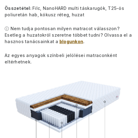
Összetétel:
Filc, NanoHARD multi táskarugók, T25-ös
poliuretán hab, kókusz réteg, huzat
ⓘ Nem tudja pontosan milyen matracot válasszon?
Esetleg a huzatokról szeretne többet tudni? Olvassa el a
hasznos tanácsainkat a
blogunkon
.
Az egyes anyagok színbeli jelölései matraconként
eltérhetnek.