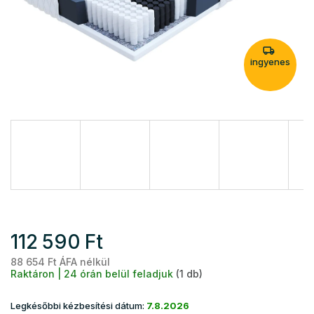
ingyenes
112 590 Ft
88 654 Ft ÁFA nélkül
Eg
Raktáron | 24 órán belül feladjuk
(1 db)
Legkésőbbi kézbesítési dátum:
7.8.2026