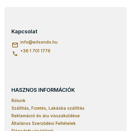
L
á
b
l
Kapcsolat
é
c
info
@
wilsondo.hu
+36 1 701 1776
HASZNOS INFORMÁCIÓK
Rólunk
Szállítás, Fizetés, Lakásba szállítás
Reklamáció és áru visszaküldése
Általános Szerződési Feltételek
Elégedett vásárlóink