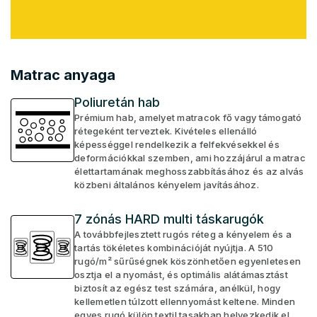
Matrac anyaga
Poliuretán hab
Prémium hab, amelyet matracok fő vagy támogató
rétegeként terveztek. Kivételes ellenálló
képességgel rendelkezik a felfekvésekkel és
deformációkkal szemben, ami hozzájárul a matrac
élettartamának meghosszabbításához és az alvás
közbeni általános kényelem javításához.
7 zónás HARD multi táskarugók
A továbbfejlesztett rugós réteg a kényelem és a
tartás tökéletes kombinációját nyújtja. A 510
rugó/m² sűrűségnek köszönhetően egyenletesen
osztja el a nyomást, és optimális alátámasztást
biztosít az egész test számára, anélkül, hogy
kellemetlen túlzott ellennyomást keltene. Minden
egyes rugó külön textil tasakban helyezkedik el,