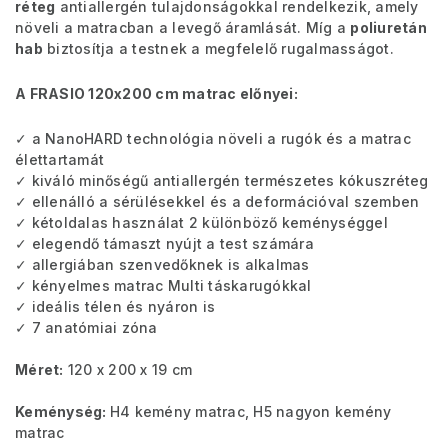
réteg
antiallergén tulajdonságokkal rendelkezik, amely
növeli a matracban a levegő áramlását. Míg a
poliuretán
hab
biztosítja a testnek a megfelelő rugalmasságot.
A FRASIO 120x200 cm matrac előnyei:
✓ a NanoHARD technológia növeli a rugók és a matrac
élettartamát
✓ kiváló minőségű antiallergén természetes kókuszréteg
✓ ellenálló a sérülésekkel és a deformációval szemben
✓ kétoldalas használat 2 különböző keménységgel
✓ elegendő támaszt nyújt a test számára
✓ allergiában szenvedőknek is alkalmas
✓ kényelmes matrac Multi táskarugókkal
✓ ideális télen és nyáron is
✓ 7 anatómiai zóna
Méret:
120 x 200 x 19 cm
Keménység:
H4 kemény matrac, H5 nagyon kemény
matrac