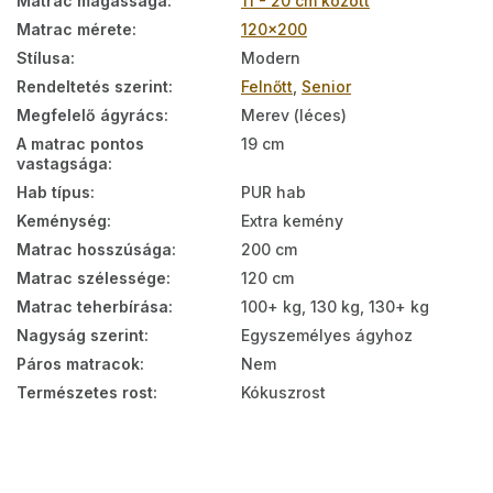
Matrac magassága
:
11 - 20 cm között
Matrac mérete
:
120x200
Stílusa
:
Modern
Rendeltetés szerint
:
Felnőtt
,
Senior
Megfelelő ágyrács
:
Merev (léces)
A matrac pontos
19 cm
vastagsága
:
Hab típus
:
PUR hab
Keménység
:
Extra kemény
Matrac hosszúsága
:
200 cm
Matrac szélessége
:
120 cm
Matrac teherbírása
:
100+ kg, 130 kg, 130+ kg
Nagyság szerint
:
Egyszemélyes ágyhoz
Páros matracok
:
Nem
Természetes rost
:
Kókuszrost