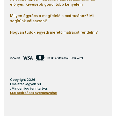
előnyei: Kevesebb gond, több kényelem
Milyen ágyrács a megfelelő a matracához? Mi
segítünk választani!
Hogyan tudok egyedi méretű matracot rendelni?
Banki átutalással
Utánvétel
Copyright 2026
Emeletes-agyak.hu
. Minden jog fenntartva.
Süti beállítások szerkesztése