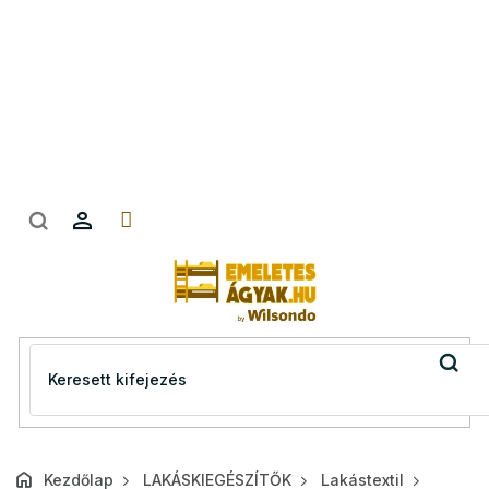
Ugrás
a
fő
tartalomhoz
Kezdőlap
LAKÁSKIEGÉSZÍTŐK
Lakástextil