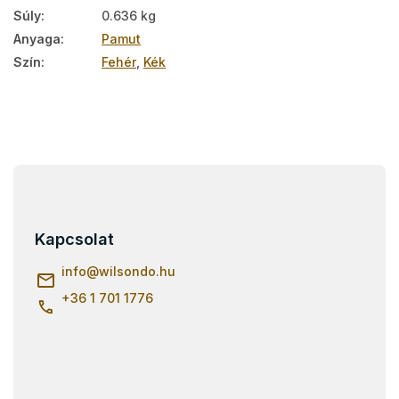
Súly
:
0.636 kg
Anyaga
:
Pamut
Szín
:
Fehér
,
Kék
L
á
b
l
Kapcsolat
é
c
info
@
wilsondo.hu
+36 1 701 1776