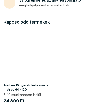
Valódi emberek az ügyfélszolgálato
meghallgatják és tanácsot adnak
Kapcsolódó termékek
Andrea 10 gyerek habszivacs
matrac 60x120
5-10 munkanapon belül
24 390 Ft