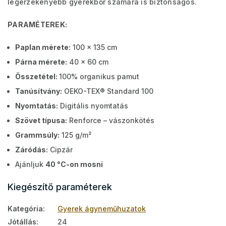
legérzékenyebb gyerekbőr számára is biztonságos.
PARAMÉTEREK:
Paplan mérete:
100 x 135 cm
Párna mérete:
40 x 60 cm
Összetétel:
100% organikus pamut
Tanúsítvány:
OEKO-TEX® Standard 100
Nyomtatás:
Digitális nyomtatás
Szövet típusa:
Renforce – vászonkötés
Grammsúly:
125 g/m²
Záródás:
Cipzár
Ajánljuk
40 °C-on mosni
Kiegészítő paraméterek
Kategória
:
Gyerek ágyneműhuzatok
Jótállás
:
24