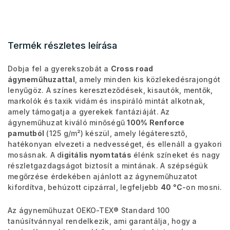
Termék részletes leírása
Dobja fel a gyerekszobát a
Cross road
ágyneműhuzattal
, amely minden kis közlekedésrajongót
lenyűgöz. A színes kereszteződések, kisautók, mentők,
markolók és taxik vidám és inspiráló mintát alkotnak,
amely támogatja a gyerekek fantáziáját. Az
ágyneműhuzat kiváló minőségű
100% Renforce
pamutból
(125 g/m²) készül, amely légáteresztő,
hatékonyan elvezeti a nedvességet, és ellenáll a gyakori
mosásnak. A d
igitális nyomtatás
élénk színeket és nagy
részletgazdagságot biztosít a mintának. A szépségük
megőrzése érdekében ajánlott az ágyneműhuzatot
kifordítva, behúzott cipzárral, legfeljebb
40 °C
-on mosni.
Az ágyneműhuzat OEKO-TEX® Standard 100
tanúsítvánnyal rendelkezik, ami garantálja, hogy a