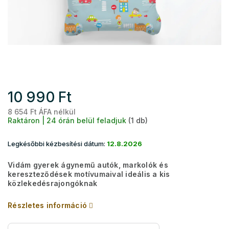
10 990 Ft
8 654 Ft ÁFA nélkül
Eg
Raktáron | 24 órán belül feladjuk
(1 db)
Legkésőbbi kézbesítési dátum:
12.8.2026
Vidám gyerek ágynemű autók, markolók és
kereszteződések motívumaival ideális a kis
közlekedésrajongóknak
Részletes információ