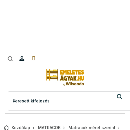
Ugrás
a
fő
tartalomhoz
Kezdőlap
MATRACOK
Matracok méret szerint