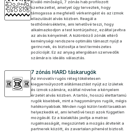
Kiváló minőségű, 7 zónás hab profilozott
szerkezettel, amelyet úgy terveztek, hogy
támogassa a megfelelő vérkeringést és az izmok
ellazulását alvás közben. Reagál a
testhőmérsékletre, ami lehetővé teszi, hogy
alkalmazkodjon a test kontúrjaihoz, ezáltal javítva
az alvás kényelmét. A különböző zónák eltérő
keménységi rendszere optimális támaszt nyújt a
gerincnek, és biztosítja a test természetes
pozícióját. Ez az anyag allergiában szenvedők
számára is ideális választás.
7 zónás HARD táskarugók
Az innovatív rugós réteg tökéletesen
kiegyensúlyozott alátámasztást nyújt az ízületek
és izmok számára, ezáltal növelve a kényelem
érzetét alvás közben. A tartós, hosszú élettartamú
rugók kisebbek, mint a hagyományos rugók, mégis
hatékonyabbak. Minden rugó külön textil tasakban
helyezkedik el, ami lehetővé teszi azok független
mozgását. Ez a kialakítás javítja a matrac
rugalmasságát, megszünteti a mozgás átvitelét a
partnerek között, és zavartalan pihenést biztosít.