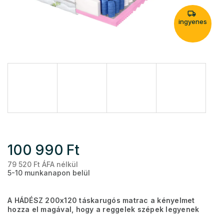
ingyenes
100 990 Ft
79 520 Ft ÁFA nélkül
Eg
5-10 munkanapon belül
A HÁDÉSZ 200x120 táskarugós matrac a kényelmet
hozza el magával, hogy a reggelek szépek legyenek