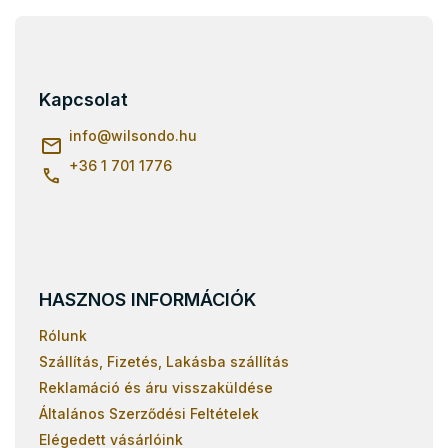
L
á
b
l
Kapcsolat
é
c
info
@
wilsondo.hu
+36 1 701 1776
HASZNOS INFORMÁCIÓK
Rólunk
Szállítás, Fizetés, Lakásba szállítás
Reklamáció és áru visszaküldése
Általános Szerződési Feltételek
Elégedett vásárlóink