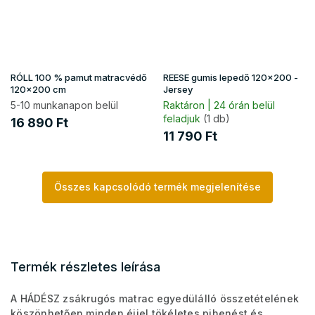
RÓLL 100 % pamut matracvédő
REESE gumis lepedő 120x200 -
120x200 cm
Jersey
5-10 munkanapon belül
Raktáron | 24 órán belül
feladjuk
(1 db)
16 890 Ft
11 790 Ft
Összes kapcsolódó termék megjelenítése
Termék részletes leírása
A HÁDÉSZ zsákrugós matrac egyedülálló összetételének
köszönhetően minden éjjel tökéletes pihenést és