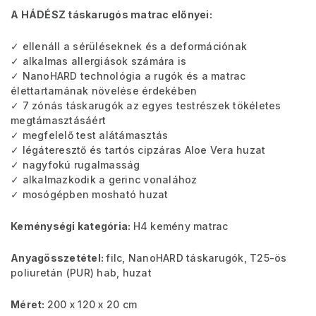
A HÁDÉSZ táskarugós matrac előnyei:
✓ ellenáll a sérüléseknek és a deformációnak
✓ alkalmas allergiások számára is
✓ NanoHARD technológia a rugók és a matrac
élettartamának növelése érdekében
✓ 7 zónás táskarugók az egyes testrészek tökéletes
megtámasztásáért
✓ megfelelő test alátámasztás
✓ légáteresztő és tartós cipzáras Aloe Vera huzat
✓ nagyfokú rugalmasság
✓ alkalmazkodik a gerinc vonalához
✓ mosógépben mosható huzat
Keménységi kategória:
H4 kemény matrac
Anyagösszetétel:
filc, NanoHARD táskarugók, T25-ös
poliuretán (PUR) hab, huzat
Méret:
200 x 120 x 20 cm