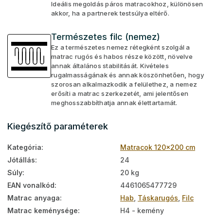
Ideális megoldás páros matracokhoz, különösen
akkor, ha a partnerek testsúlya eltérő.
Természetes filc (nemez)
Ez a természetes nemez rétegként szolgál a
matrac rugós és habos része között, növelve
annak általános stabilitását. Kivételes
rugalmasságának és annak köszönhetően, hogy
szorosan alkalmazkodik a felülethez, a nemez
erősíti a matrac szerkezetét, ami jelentősen
meghosszabbíthatja annak élettartamát.
Kiegészítő paraméterek
Kategória
:
Matracok 120x200 cm
Jótállás
:
24
Súly
:
20 kg
EAN vonalkód
:
4461065477729
Matrac anyaga
:
Hab
,
Táskarugós
,
Filc
Matrac keménysége
:
H4 - kemény