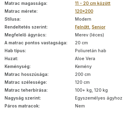
Matrac magassága
:
11 - 20 cm között
Matrac mérete
:
120x200
Stílusa
:
Modern
Rendeltetés szerint
:
Felnőtt
,
Senior
Megfelelő ágyrács
:
Merev (léces)
A matrac pontos vastagsága
:
20 cm
Hab típus
:
Poliuretán hab
Huzat
:
Aloe Vera
Keménység
:
Kemény
Matrac hosszúsága
:
200 cm
Matrac szélessége
:
120 cm
Matrac teherbírása
:
100+ kg, 120 kg
Nagyság szerint
:
Egyszemélyes ágyhoz
Páros matracok
:
Nem