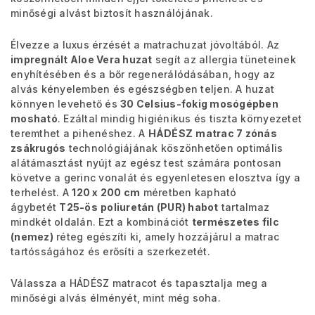
minőségi alvást biztosít használójának.
Élvezze a luxus érzését a matrachuzat jóvoltából. Az
impregnált Aloe Vera huzat
segít az allergia tüneteinek
enyhítésében és a bőr regenerálódásában, hogy az
alvás kényelemben és egészségben teljen. A huzat
könnyen levehető és
30 Celsius-fokig mosógépben
mosható
. Ezáltal mindig higiénikus és tiszta környezetet
teremthet a pihenéshez. A
HÁDÉSZ
matrac 7 zónás
zsákrugós
technológiájának köszönhetően optimális
alátámasztást nyújt az egész test számára pontosan
követve a gerinc vonalát és egyenletesen elosztva így a
terhelést. A
120 x 200 cm
méretben kapható
ágybetét
T25-ös
poliuretán (PUR) habot
tartalmaz
mindkét oldalán. Ezt a kombinációt
természetes filc
(nemez)
réteg egészíti ki, amely hozzájárul a matrac
tartósságához és erősíti a szerkezetét.
Válassza a HÁDÉSZ matracot és tapasztalja meg a
minőségi alvás élményét, mint még soha.