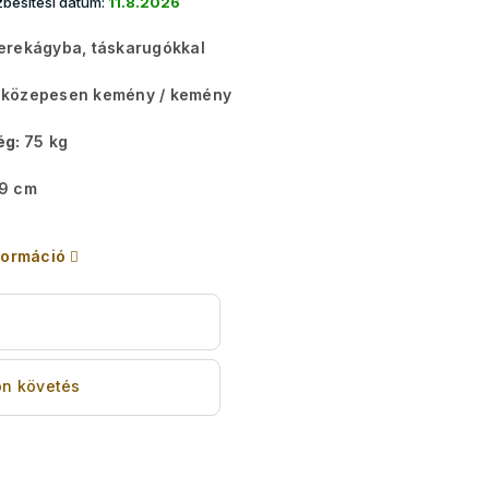
besítési dátum:
11.8.2026
erekágyba, táskarugókkal
közepesen kemény / kemény
ég:
75 kg
9 cm
formáció
s
n követés