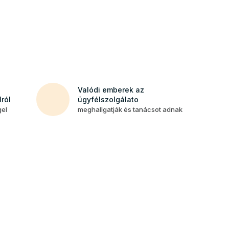
Valódi emberek az
ról
ügyfélszolgálato
gel
meghallgatják és tanácsot adnak