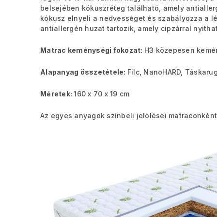
belsejében kókuszréteg található, amely antialle
kókusz elnyeli a nedvességet és szabályozza a l
antiallergén huzat tartozik, amely cipzárral nyit
Matrac keménységi fokozat:
H3 közepesen kemén
Alapanyag összetétele:
Filc, NanoHARD, Táskarug
Méretek:
160 x 70 x 19 cm
Az egyes anyagok színbeli jelölései matraconként