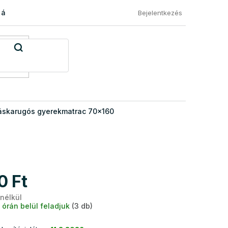
 áru visszaküldése
Általános Szerződési Feltételek
Eléged
Bejelentkezés
áskarugós gyerekmatrac 70x160
0 Ft
 nélkül
Egységár:
 órán belül feladjuk
(3 db)