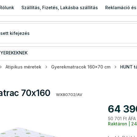
Rólunk
Szállítás, Fizetés, Lakásba szállítás
Reklamáció és
YEREKEKNEK
Atipikus méretek
Gyerekmatracok 160x70 cm
HUNT t
trac 70x160
WX80702/AV
64 39
50 701 Ft ÁFA
Raktáron | 24