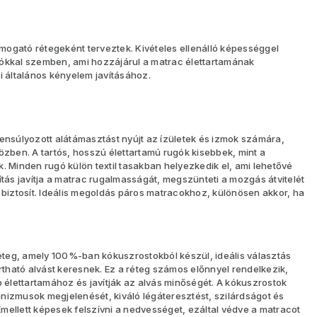
ogató rétegeként terveztek. Kivételes ellenálló képességgel
iókkal szemben, ami hozzájárul a matrac élettartamának
általános kényelem javításához.
yensúlyozott alátámasztást nyújt az ízületek és izmok számára,
özben. A tartós, hosszú élettartamú rugók kisebbek, mint a
Minden rugó külön textil tasakban helyezkedik el, ami lehetővé
ítás javítja a matrac rugalmasságát, megszünteti a mozgás átvitelét
 biztosít. Ideális megoldás páros matracokhoz, különösen akkor, ha
teg, amely 100%-ban kókuszrostokból készül, ideális választás
ható alvást keresnek. Ez a réteg számos előnnyel rendelkezik,
élettartamához és javítják az alvás minőségét. A kókuszrostok
nizmusok megjelenését, kiváló légáteresztést, szilárdságot és
mellett képesek felszívni a nedvességet, ezáltal védve a matracot