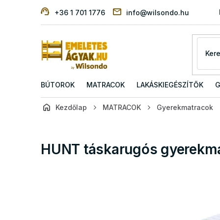
Ugrás
+36 1 701 1776
info@wilsondo.hu
a
fő
tartalomhoz
BÚTOROK
MATRACOK
LAKÁSKIEGÉSZÍTŐK
G
Kezdőlap
MATRACOK
Gyerekmatracok
HUNT táskarugós gyerekma