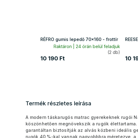
RÉFRO gumis lepedő 70x160 - frottír
REESE
Raktáron | 24 órán belül feladjuk
(2 db)
10 190 Ft
10 1
Termék részletes leírása
A modern táskarugós matrac gyerekeknek rugói N
köszönhetően megnövekszik a rugók élettartama.
garantáltan biztosítják az alvás közbeni ideális 
rugók 40 %-kal vannak nagyobbbra méretezve, a 