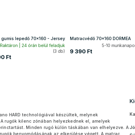
 gumis lepedő 70x160 - Jersey
Matracvédő 70x160 DORMEA
Raktáron | 24 órán belül feladjuk
5-10 munkanapon
9 390 Ft
(3 db)
90 Ft
K
Ka
ano HARD technológiával készültek, melynek
 A rugók kilenc zónában helyezkednek el, amelyek
gerinctartást. Minden rugó külön táskában van elhelyezve. A
Jó
rugók benyomódásának az elkerülése végett. A matrac