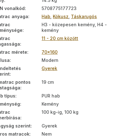
ly
:
14.5 kg
N vonalkód
:
5708775177723
trac anyaga
:
Hab
,
Kókusz
,
Táskarugós
trac
H3 - közepesen kemény, H4 -
eménysége
:
kemény
trac
11 - 20 cm között
agassága
:
trac mérete
:
70x160
ílusa
:
Modern
ndeltetés
Gyerek
erint
:
matrac pontos
19 cm
stagsága
:
b típus
:
PUR hab
eménység
:
Kemény
trac
100 kg-ig, 100 kg
herbírása
:
gyság szerint
:
Gyerek
ros matracok
:
Nem