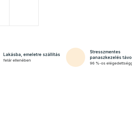
Stresszmentes
Lakásba, emeletre szállítás
panaszkezelés távol
felár ellenében
96 %-os elégedettség