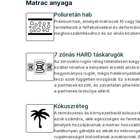
Matrac anyaga
Poliuretán hab
Prémium hab, amelyet matracok fő vagy tám
rendelkezik a felfekvésekkel és deformác
meghosszabbításához és az alvás közbeni 
7 zónás HARD táskarugók
Az innovatív rugós réteg tökéletesen kieg
ezáltal növelve a kényelem érzetét alvás k
hagyományos rugók, mégis hatékonyabbak. 
teszi azok független mozgását. Ez a kialak
a partnerek között, és zavartalan pihenést
a partnerek testsúlya eltérő.
Kókuszréteg
A természetes és környezetbarát kókuszré
azok számára, akik egészséges és fenntart
amelyek hozzájárulnak a matrac hosszabb 
hatékonyan gátolják az atkák és mikroorga
rugalmasságot biztosítanak a matracnak. E