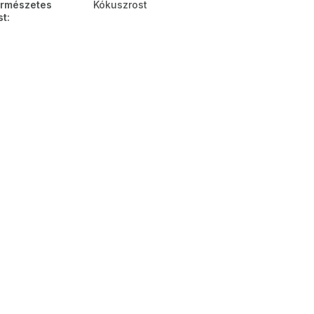
rmészetes
Kókuszrost
st
: