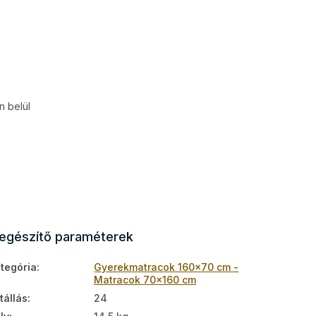
 belül
iegészítő paraméterek
tegória
:
Gyerekmatracok 160x70 cm -
Matracok 70x160 cm
tállás
:
24