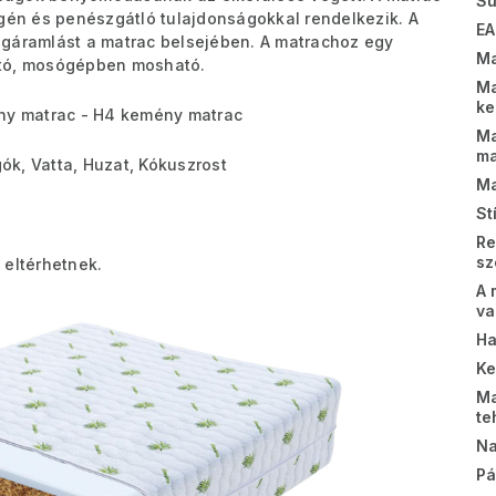
Sú
rgén és penészgátló tulajdonságokkal rendelkezik. A
EA
égáramlást a matrac belsejében. A matrachoz egy
Ma
ható, mosógépben mosható.
Ma
k
y matrac - H4 kemény matrac
Ma
m
ók, Vatta, Huzat, Kókuszrost
Ma
St
Re
sz
 eltérhetnek.
A 
va
Ha
K
Ma
te
Na
Pá