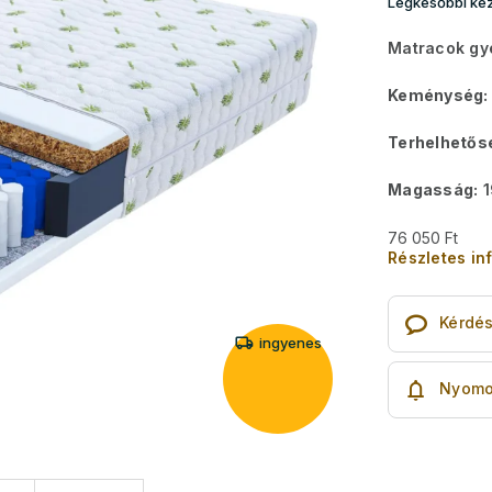
Legkésőbbi kéz
Matracok gy
Keménység:
Terhelhetős
Magasság:
1
76 050 Ft
Részletes in
Kérdé
ingyenes
Nyomo