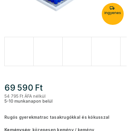
ingyenes
69 590 Ft
54 795 Ft ÁFA nélkül
Eg
5-10 munkanapon belül
Rugós gyerekmatrac tasakrugókkal és kókusszal
Keménység:
közepesen kemény / kemény