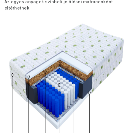
Az egyes anyagok színbeli jelölései matraconként
eltérhetnek.