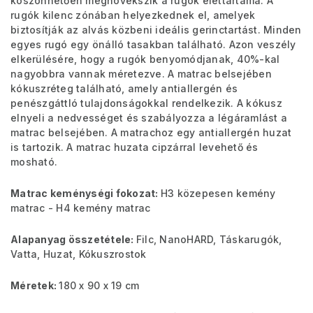
köszönhetően megnövekszik a rugók élettartama. A
rugók kilenc zónában helyezkednek el, amelyek
biztosítják az alvás közbeni ideális gerinctartást. Minden
egyes rugó egy önálló tasakban található. Azon veszély
elkerülésére, hogy a rugók benyomódjanak, 40%-kal
nagyobbra vannak méretezve. A matrac belsejében
kókuszréteg található, amely antiallergén és
penészgáttló tulajdonságokkal rendelkezik. A kókusz
elnyeli a nedvességet és szabályozza a légáramlást a
matrac belsejében. A matrachoz egy antiallergén huzat
is tartozik. A matrac huzata cipzárral levehető és
mosható.
Matrac keménységi fokozat:
H3 közepesen kemény
matrac - H4 kemény matrac
Alapanyag összetétele:
Filc, NanoHARD, Táskarugók,
Vatta, Huzat, Kókuszrostok
Méretek:
180 x 90 x 19 cm