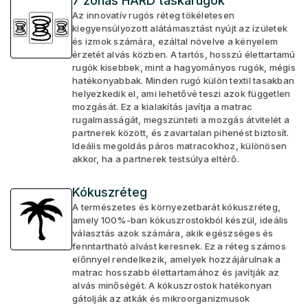
7 zónás HARD táskarugók
Az innovatív rugós réteg tökéletesen
kiegyensúlyozott alátámasztást nyújt az ízületek
és izmok számára, ezáltal növelve a kényelem
érzetét alvás közben. A tartós, hosszú élettartamú
rugók kisebbek, mint a hagyományos rugók, mégis
hatékonyabbak. Minden rugó külön textil tasakban
helyezkedik el, ami lehetővé teszi azok független
mozgását. Ez a kialakítás javítja a matrac
rugalmasságát, megszünteti a mozgás átvitelét a
partnerek között, és zavartalan pihenést biztosít.
Ideális megoldás páros matracokhoz, különösen
akkor, ha a partnerek testsúlya eltérő.
Kókuszréteg
A természetes és környezetbarát kókuszréteg,
amely 100%-ban kókuszrostokból készül, ideális
választás azok számára, akik egészséges és
fenntartható alvást keresnek. Ez a réteg számos
előnnyel rendelkezik, amelyek hozzájárulnak a
matrac hosszabb élettartamához és javítják az
alvás minőségét. A kókuszrostok hatékonyan
gátolják az atkák és mikroorganizmusok