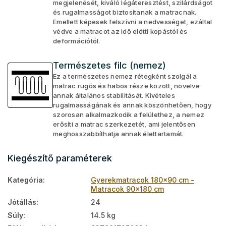
megjelenését, kiváló légáteresztést, szilárdságot
és rugalmasságot biztosítanak a matracnak.
Emellett képesek felszívni a nedvességet, ezáltal
védve a matracot az idő előtti kopástól és
deformációtól.
Természetes filc (nemez)
Ez a természetes nemez rétegként szolgál a
matrac rugós és habos része között, növelve
annak általános stabilitását. Kivételes
rugalmasságának és annak köszönhetően, hogy
szorosan alkalmazkodik a felülethez, a nemez
erősíti a matrac szerkezetét, ami jelentősen
meghosszabbíthatja annak élettartamát.
Kiegészítő paraméterek
Kategória
:
Gyerekmatracok 180x90 cm -
Matracok 90x180 cm
Jótállás
:
24
Súly
:
14.5 kg