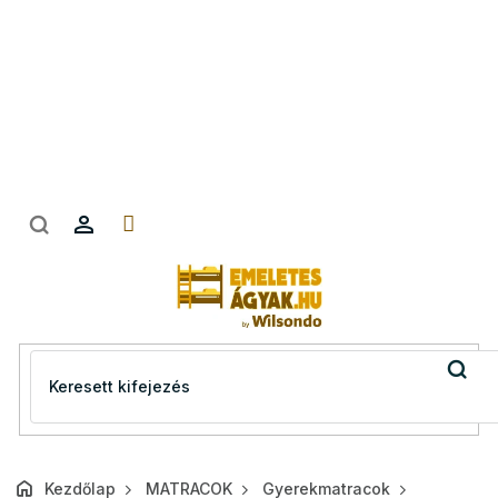
Ugrás
a
fő
tartalomhoz
Kezdőlap
MATRACOK
Gyerekmatracok