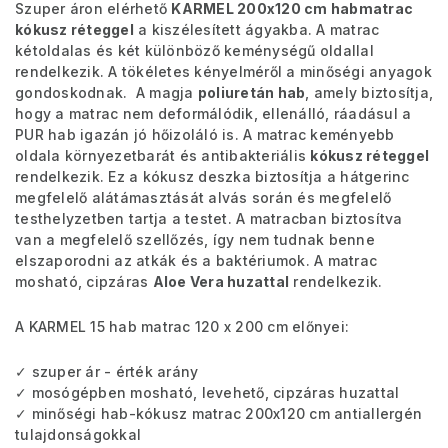
Szuper áron elérhető
KARMEL 200x120 cm habmatrac
kókusz réteggel
a kiszélesített ágyakba. A matrac
kétoldalas és két különböző keménységű oldallal
rendelkezik. A tökéletes kényelméről a minőségi anyagok
gondoskodnak. A magja
poliuretán hab
, amely biztosítja,
hogy a matrac nem deformálódik, ellenálló, ráadásul a
PUR hab igazán jó hőizoláló is. A matrac keményebb
oldala környezetbarát és antibakteriális
kókusz réteggel
rendelkezik. Ez a kókusz deszka biztosítja a hátgerinc
megfelelő alátámasztását alvás során és megfelelő
testhelyzetben tartja a testet. A matracban biztosítva
van a megfelelő szellőzés, így nem tudnak benne
elszaporodni az atkák és a baktériumok. A matrac
mosható, cipzáras
Aloe Vera huzattal
rendelkezik.
A KARMEL 15 hab matrac 120 x 200 cm előnyei:
✓ szuper ár - érték arány
✓ mosógépben mosható, levehető, cipzáras huzattal
✓ minőségi hab-kókusz matrac 200x120 cm antiallergén
tulajdonságokkal