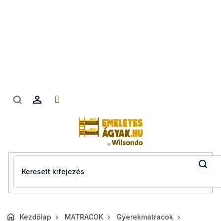
Ugrás
a
fő
tartalomhoz
Kezdőlap
MATRACOK
Gyerekmatracok