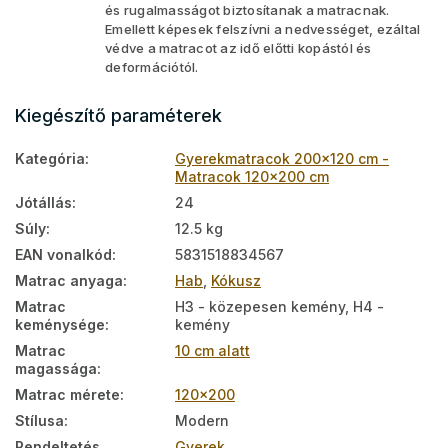
és rugalmasságot biztosítanak a matracnak.
Emellett képesek felszívni a nedvességet, ezáltal
védve a matracot az idő előtti kopástól és
deformációtól.
Kiegészítő paraméterek
Kategória
:
Gyerekmatracok 200x120 cm -
Matracok 120x200 cm
Jótállás
:
24
Súly
:
12.5 kg
EAN vonalkód
:
5831518834567
Matrac anyaga
:
Hab
,
Kókusz
Matrac
H3 - közepesen kemény, H4 -
keménysége
:
kemény
Matrac
10 cm alatt
magassága
:
Matrac mérete
:
120x200
Stílusa
:
Modern
Rendeltetés
Gyerek