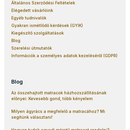
Általános Szerződési Feltételek
Elégedett vásárlóink
Egyéb tudnivalók
Gyakran ismétlődő kérdések (GYIK)
Kiegészítő szolgáltatások
Blog
Szerelési útmutatók
Információk a személyes adatok kezeléséről (GDPR)
Blog
Az összehajtott matracok házhozszállításának
előnyei: Kevesebb gond, több kényelem
Milyen ágyrács a megfelelő a matracához? Mi
segítünk választani!
Hogyan tudok egyedi méretű matracot rendelni?