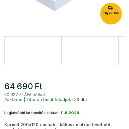
ingyenes
64 690 Ft
50 937 Ft ÁFA nélkül
Eg
Raktáron | 24 órán belül feladjuk
(>3 db)
Legkésőbbi kézbesítési dátum:
11.8.2026
Karmel 200x120 cm hab - kókusz matrac levehető,