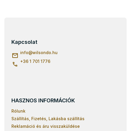
L
á
b
l
Kapcsolat
é
c
info
@
wilsondo.hu
+36 1 701 1776
HASZNOS INFORMÁCIÓK
Rólunk
Szállítás, Fizetés, Lakásba szállítás
Reklamáció és áru visszaküldése