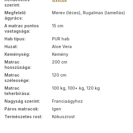
szerint
:
Megfelelő
Merev (léces), Rugalmas (lamellás)
ágyrács
:
A matrac pontos
15 cm
vastagsága
:
Hab típus
:
PUR hab
Huzat
:
Aloe Vera
Keménység
:
Kemény
Matrac
200 cm
hosszúsága
:
Matrac
120 cm
szélessége
:
Matrac
100 kg, 100+ kg, 120 kg
teherbírása
:
Nagyság szerint
:
Franciaágyhoz
Páros matracok
:
Igen
Természetes rost
:
Kókuszrost