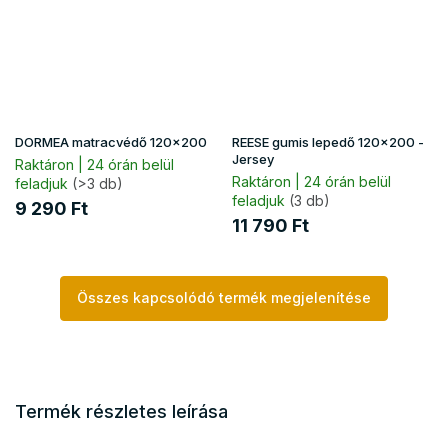
DORMEA matracvédő 120x200
REESE gumis lepedő 120x200 -
Jersey
Raktáron | 24 órán belül
Raktáron | 24 órán belül
feladjuk
(>3 db)
feladjuk
(3 db)
9 290 Ft
11 790 Ft
Összes kapcsolódó termék megjelenítése
Termék részletes leírása