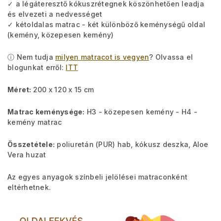
✓ a légáteresztő kókuszrétegnek köszönhetően leadja
és elvezeti a nedvességet
✓ kétoldalas matrac - két különböző keménységű oldal
(kemény, közepesen kemény)
ⓘ Nem tudja
milyen matracot is vegyen
? Olvassa el
blogunkat erről:
ITT
Méret:
200 x 120 x 15 cm
Matrac keménysége:
H3 - közepesen kemény - H4 -
kemény matrac
Összetétele:
poliuretán (PUR) hab, kókusz deszka, Aloe
Vera huzat
Az egyes anyagok színbeli jelölései matraconként
eltérhetnek.