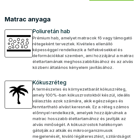
Matrac anyaga
Poliuretán hab
Prémium hab, amelyet matracok fő vagy támogató
rétegeként terveztek. Kivételes ellenálló
képességgel rendelkezik a felfekvésekkel és
deformációkkal szemben, ami hozzájárul a matrac
élettartamának meghosszabbításához és az alvás
közbeni általános kényelem javításához.
Kókuszréteg
A természetes és környezetbarát kókuszréteg,
amely 100%-ban kókuszrostokból készül, ideális
választás azok számára, akik egészséges és
fenntartható alvást keresnek. Ez a réteg számos
előnnyel rendelkezik, amelyek hozzájárulnak a
matrac hosszabb élettartamához és javítják az
alvás minőségét. A kókuszrostok hatékonyan
gátolják az atkák és mikroorganizmusok
megjelenését, kiváló légáteresztést, szilárdságot