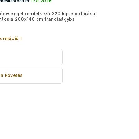
besítési dátum:
17.8.2026
ménységgel rendelkező 220 kg teherbírású
yrács a 200x140 cm franciaágyba
formáció
s
n követés