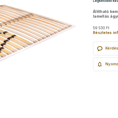
Legkésőbbi kéz
Állítható ke
lamellás ág
59 530 Ft
Részletes in
Kérdé
Nyomo