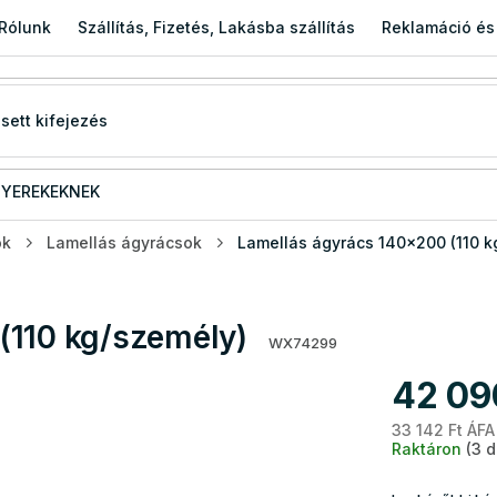
Rólunk
Szállítás, Fizetés, Lakásba szállítás
Reklamáció és
YEREKEKNEK
ok
Lamellás ágyrácsok
Lamellás ágyrács 140x200 (110 k
(110 kg/személy)
WX74299
42 09
33 142 Ft ÁFA
Raktáron
(3 d