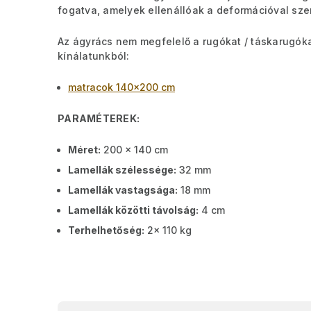
fogatva, amelyek ellenállóak a deformációval sz
Az ágyrács nem megfelelő a rugókat / táskarugóka
kínálatunkból:
matracok 140x200 cm
PARAMÉTEREK:
Méret:
200 x 140 cm
Lamellák szélessége:
32 mm
Lamellák vastagsága:
18 mm
Lamellák közötti távolság:
4 cm
Terhelhetőség:
2x 110 kg
L