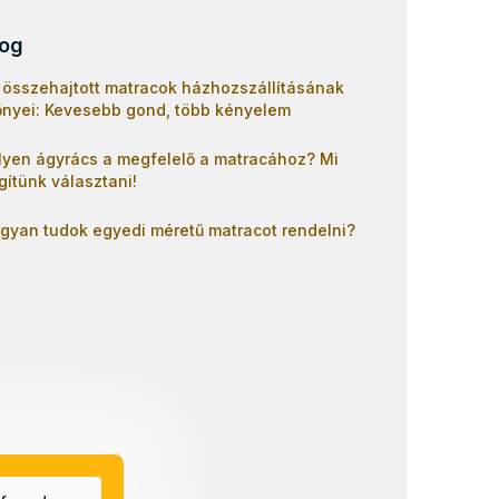
log
 összehajtott matracok házhozszállításának
őnyei: Kevesebb gond, több kényelem
lyen ágyrács a megfelelő a matracához? Mi
gítünk választani!
gyan tudok egyedi méretű matracot rendelni?