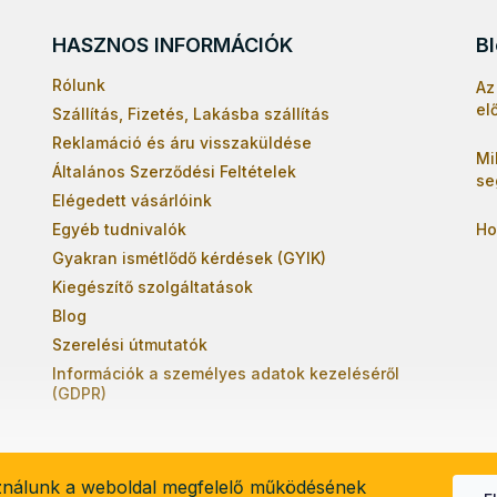
HASZNOS INFORMÁCIÓK
B
Rólunk
Az
el
Szállítás, Fizetés, Lakásba szállítás
Reklamáció és áru visszaküldése
Mi
Általános Szerződési Feltételek
se
Elégedett vásárlóink
Egyéb tudnivalók
Ho
Gyakran ismétlődő kérdések (GYIK)
Kiegészítő szolgáltatások
Blog
Szerelési útmutatók
Információk a személyes adatok kezeléséről
(GDPR)
ználunk a weboldal megfelelő működésének