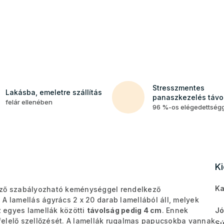
Stresszmentes
Lakásba, emeletre szállítás
panaszkezelés távol
felár ellenében
96 %-os elégedettség
K
Ka
ző szabályozható keménységgel rendelkező
.
A lamellás ágyrács 2 x 20 darab lamellából áll, melyek
 egyes lamellák közötti
távolság pedig 4 cm
. Ennek
Jó
elelő szellőzését.
A lamellák rugalmas papucsokba vannak
Sú