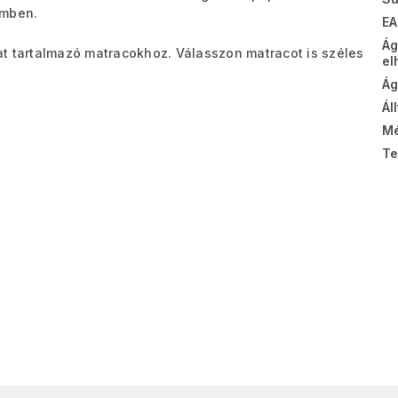
emben.
EA
Ág
t tartalmazó matracokhoz. Válasszon matracot is széles
el
Ág
Ál
Mé
Te