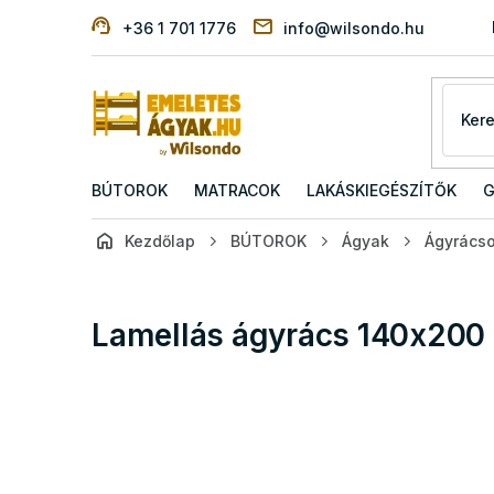
Ugrás
+36 1 701 1776
info@wilsondo.hu
a
fő
tartalomhoz
BÚTOROK
MATRACOK
LAKÁSKIEGÉSZÍTŐK
G
Kezdőlap
BÚTOROK
Ágyak
Ágyrács
Lamellás ágyrács 140x200 