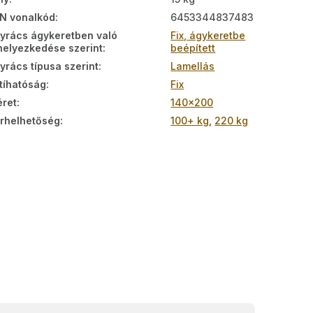
N vonalkód
:
6453344837483
yrács ágykeretben való
Fix, ágykeretbe
helyezkedése szerint
:
beépített
yrács típusa szerint
:
Lamellás
ltíhatóság
:
Fix
ret
:
140x200
rhelhetőség
:
100+ kg
,
220 kg