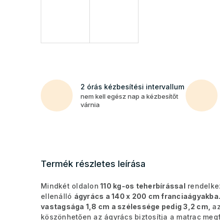
2 órás kézbesítési intervallum
nem kell egész nap a kézbesítőt
várnia
Termék részletes leírása
Mindkét oldalon
110 kg-os teherbírással
rendelke
ellenálló
ágyrács a 140 x 200 cm franciaágyakba
vastagsága 1,8 cm a szélessége pedig 3,2 cm,
az
köszönhetően az ágyrács biztosítja a matrac megf