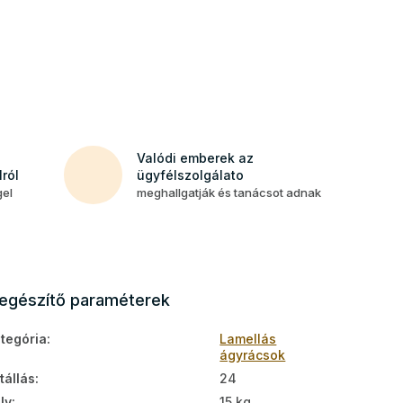
Valódi emberek az
ról
ügyfélszolgálato
gel
meghallgatják és tanácsot adnak
iegészítő paraméterek
tegória
:
Lamellás
ágyrácsok
tállás
:
24
ly
:
15 kg