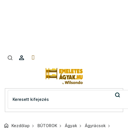
Ugrás
a
fő
tartalomhoz
Kezdőlap
BÚTOROK
Ágyak
Ágyrácsok