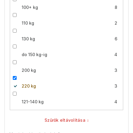
100+ kg
8
110 kg
2
130 kg
6
do 150 kg-ig
4
200 kg
3
220 kg
3
121-140 kg
4
Szűrők eltávolítása