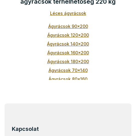
ágyrácsok terhelhetőség 220 kg
r
á
Léces ágyrácsok
n
y
í
Ágyrácsok 90x200
t
Ágyrácsok 120x200
á
s
Ágyrácsok 140x200
e
Ágyrácsok 160x200
l
e
Ágyrácsok 180x200
m
Ágyrácsok 70x140
e
i
Ágyrácsok 80x160
Ágyrácsok 70x160
Ágyrácsok 90x180
Ágyrácsok 80x180
L
á
Ágyrácsok 80x170
b
Ágyrácsok 90x190
l
Kapcsolat
é