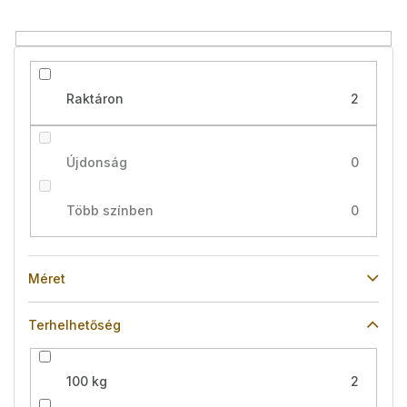
z
é
s
e
Raktáron
2
Újdonság
0
Több színben
0
Méret
Terhelhetőség
100 kg
2