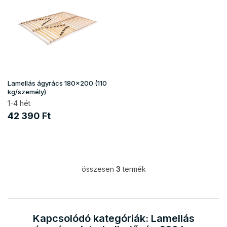
Lamellás ágyrács 180x200 (110
kg/személy)
1-4 hét
42 390 Ft
összesen
3
termék
L
i
s
t
a
Kapcsolódó kategóriák: Lamellás
i