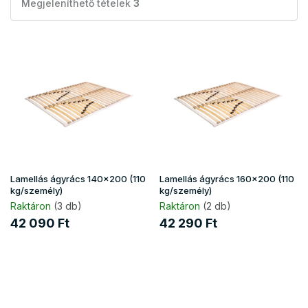
Megjeleníthető tételek
3
T
e
r
m
é
k
e
k
l
i
Lamellás ágyrács 140x200 (110
Lamellás ágyrács 160x200 (110
s
kg/személy)
kg/személy)
t
Raktáron
(3 db)
Raktáron
(2 db)
á
42 090 Ft
42 290 Ft
j
a