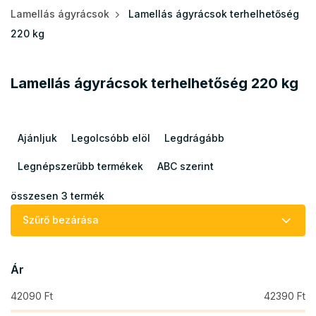
Lamellás ágyrácsok
Lamellás ágyrácsok terhelhetőség
220 kg
Lamellás ágyrácsok terhelhetőség 220 kg
T
e
Ajánljuk
Legolcsóbb elöl
Legdrágább
r
m
Legnépszerűbb termékek
ABC szerint
é
k
összesen
3
termék
e
Szűrő bezárása
k
r
e
Ár
n
d
42090
Ft
42390
Ft
e