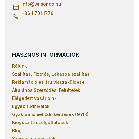
Lamellás ágyrácsok 120x200
c
info
@
wilsondo.hu
+36 1 701 1776
HASZNOS INFORMÁCIÓK
Rólunk
Szállítás, Fizetés, Lakásba szállítás
Reklamáció és áru visszaküldése
Általános Szerződési Feltételek
Elégedett vásárlóink
Egyéb tudnivalók
Gyakran ismétlődő kérdések (GYIK)
Kiegészítő szolgáltatások
Blog
Szerelési útmutatók