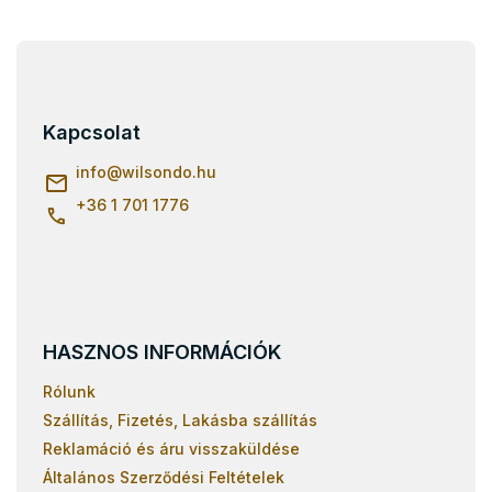
Ágyrácsok 90x180
Ágyrácsok 80x180
L
á
Ágyrácsok 80x170
b
Ágyrácsok 90x190
l
Kapcsolat
é
Lamellás ágyrácsok 120x200
c
info
@
wilsondo.hu
+36 1 701 1776
HASZNOS INFORMÁCIÓK
Rólunk
Szállítás, Fizetés, Lakásba szállítás
Reklamáció és áru visszaküldése
Általános Szerződési Feltételek