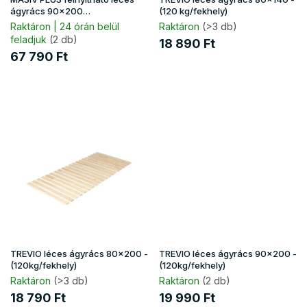
s
ágyrács 90x200
(120 kg/fekhely)
(130kg/fekhely)
t
Raktáron | 24 órán belül
Raktáron
(>3 db)
feladjuk
(2 db)
á
18 890 Ft
j
67 790 Ft
a
TREVIO léces ágyrács 80x200 -
TREVIO léces ágyrács 90x200 -
(120kg/fekhely)
(120kg/fekhely)
Raktáron
(>3 db)
Raktáron
(2 db)
18 790 Ft
19 990 Ft