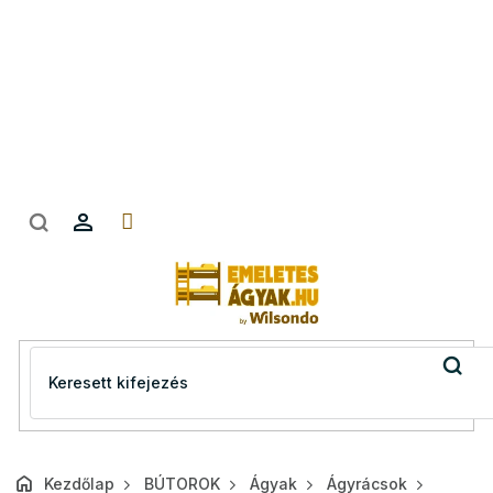
Ugrás
a
fő
tartalomhoz
Kezdőlap
BÚTOROK
Ágyak
Ágyrácsok