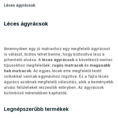
Léces ágyrácsok
Léces ágyrácsok
Amennyiben egy jó matrachoz egy megfelelő ágyrácsot
is választ, biztos lehet benne, hogy biztosítva lesz a
pihentető alvása. A
léces ágyrácsok
a következő matrac
típusokhoz megfelelőek:
rugós matracok
és
magasabb
hab matracok
. Az egyes lécek erre megfelelő textil
csíkokkal vannak egymáshoz rögzítve. Ez a fajta léces
ágyrács azoknak megfelelő választás, akik a keményebb
alvási felületeket részesítik előnyben. Az ágyrácsok
különböző méretekben kaphatók.
Legnépszerűbb termékek