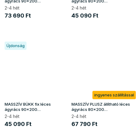
ágyrács 90x200
ágyrács 80x200
(150kg/fekhely)
(150kg/fekhely)
2-4 hét
2-4 hét
73 690 Ft
45 090 Ft
Újdonság
ingyenes szállítással
MASSZÍV BÜKK fix léces
MASSZÍV PLUSZ állítható léces
ágyrács 90x200
ágyrács 80x200
(150kg/fekhely)
(130kg/fekhely)
2-4 hét
2-4 hét
45 090 Ft
67 790 Ft