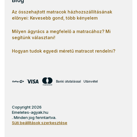
Blog
Az összehajtott matracok házhozszállításának
előnyei: Kevesebb gond, több kényelem
Milyen ágyrács a megfelelő a matracához? Mi
segítünk választani!
Hogyan tudok egyedi méretű matracot rendelni?
Banki átutalással
Utánvétel
Copyright 2026
Emeletes-agyak.hu
. Minden jog fenntartva.
Süti beállítások szerkesztése