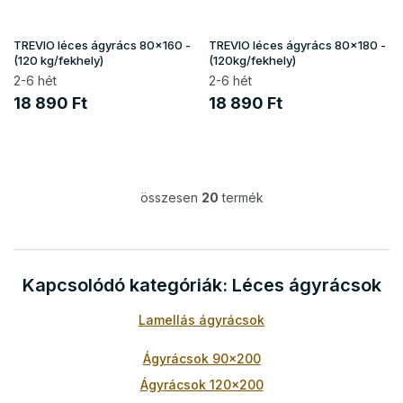
TREVIO léces ágyrács 80x160 -
TREVIO léces ágyrács 80x180 -
(120 kg/fekhely)
(120kg/fekhely)
2-6 hét
2-6 hét
18 890 Ft
18 890 Ft
összesen
20
termék
L
i
s
t
a
Kapcsolódó kategóriák: Léces ágyrácsok
i
r
Lamellás ágyrácsok
á
n
y
Ágyrácsok 90x200
í
Ágyrácsok 120x200
t