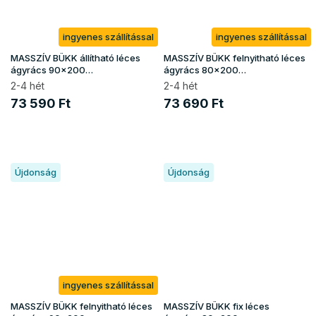
ingyenes szállítással
ingyenes szállítással
MASSZÍV BÜKK állítható léces
MASSZÍV BÜKK felnyitható léces
ágyrács 90x200
ágyrács 80x200
(150kg/fekhely)
(150kg/fekhely)
2-4 hét
2-4 hét
73 590 Ft
73 690 Ft
Újdonság
Újdonság
ingyenes szállítással
MASSZÍV BÜKK felnyitható léces
MASSZÍV BÜKK fix léces