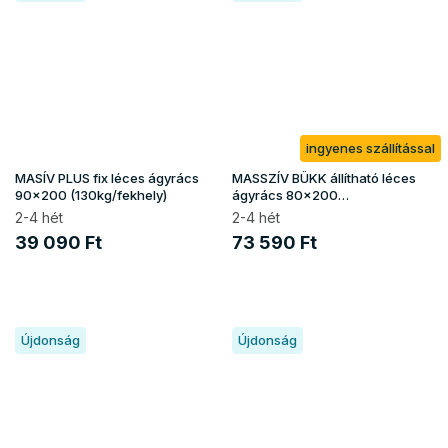
ingyenes szállítással
MASÍV PLUS fix léces ágyrács
MASSZÍV BÜKK állítható léces
90x200 (130kg/fekhely)
ágyrács 80x200
(150kg/fekhely)
2-4 hét
2-4 hét
39 090 Ft
73 590 Ft
Újdonság
Újdonság