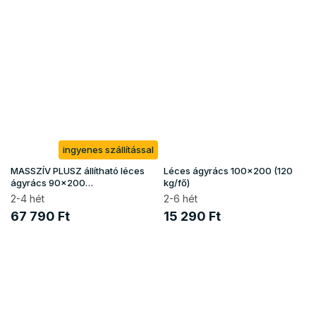
ingyenes szállítással
MASSZÍV PLUSZ állítható léces
Léces ágyrács 100x200 (120
ágyrács 90x200
kg/fő)
(130kg/fekhely)
2-4 hét
2-6 hét
67 790 Ft
15 290 Ft