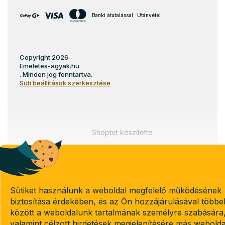
Banki átutalással
Utánvétel
Copyright 2026
Emeletes-agyak.hu
. Minden jog fenntartva.
Süti beállítások szerkesztése
Shoptet készítette
Sütiket használunk a weboldal megfelelő működésének
biztosítása érdekében, és az Ön hozzájárulásával többe
között a weboldalunk tartalmának személyre szabására
valamint célzott hirdetések megjelenítésére más webold