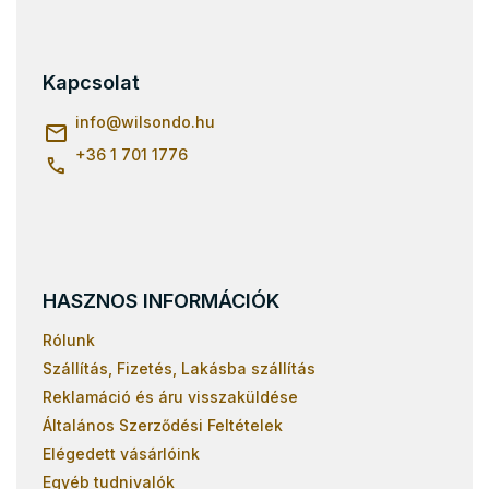
L
á
Ágyrácsok 80x170
b
Ágyrácsok 90x190
l
Kapcsolat
é
Léces ágyrácsok 70x140
c
info
@
wilsondo.hu
Léces ágyrácsok terhelhetőség 150 kg
+36 1 701 1776
HASZNOS INFORMÁCIÓK
Rólunk
Szállítás, Fizetés, Lakásba szállítás
Reklamáció és áru visszaküldése
Általános Szerződési Feltételek
Elégedett vásárlóink
Egyéb tudnivalók