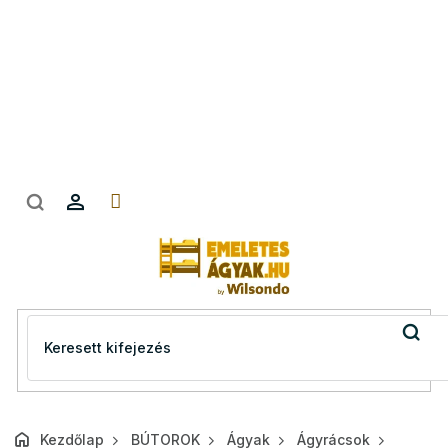
Ugrás
a
fő
tartalomhoz
Kezdőlap
BÚTOROK
Ágyak
Ágyrácsok