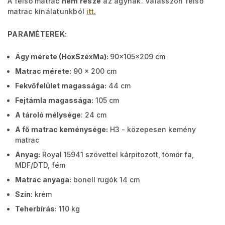
A felső matrac
nem része
az ágynak. Válasszon felső
matrac kínálatunkból
itt.
PARAMÉTEREK:
Ágy mérete (HoxSzéxMa):
90x105x209 cm
Matrac mérete:
90 x 200 cm
Fekvőfelület magassága:
44 cm
Fejtámla magassága:
105 cm
A tároló mélysége
: 24 cm
A fő matrac keménysége:
H3 - közepesen kemény
matrac
Anyag:
Royal 15941 szövettel kárpitozott, tömör fa,
MDF/DTD, fém
Matrac anyaga:
bonell rugók 14 cm
Szín:
krém
Teherbírás:
110 kg