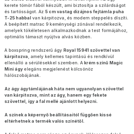
kerete tömör fából készült, ami biztosítja a szilárdságot
és tartósságot. Az
5 cm vastag dizájnos fejtámla puha
T-25 habbal
van kárpitozva, és modern steppelés díszíti.
A beépített matrac 9 keménységi zónával rendelkezik,
amelyek tökéletesen alkalmazkodnak a test formájához,
optimális támaszt nyújtva alvás közben.
A boxspring rendszerű ágy
Royal 15941 szövettel van
kárpitozva
, amely kellemes tapintású és rendkívül
ellenálló a sérülésekkel szemben. A
krém színű Magic
Mini ágy
elegáns megjelenést kölcsönöz
hálószobájának.
Az ágy ágytámlájának háta nem ugyanolyan szövettel
van kárpitozva, mint az ágy, hanem egy fekete
szövettel, így a fal mellé ajánlott helyezni.
A színek a képernyő beállításaitól függően kissé
eltérhetnek a termék valós színétől.