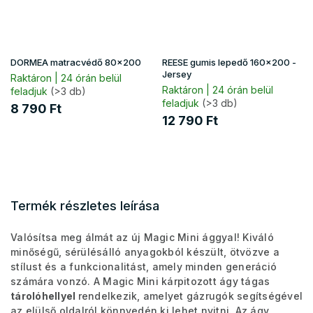
DORMEA matracvédő 80x200
REESE gumis lepedő 160x200 -
Jersey
Raktáron | 24 órán belül
Raktáron | 24 órán belül
feladjuk
(>3 db)
feladjuk
(>3 db)
8 790 Ft
12 790 Ft
Termék részletes leírása
Valósítsa meg álmát az új Magic Mini ággyal! Kiváló
minőségű, sérülésálló anyagokból készült, ötvözve a
stílust és a funkcionalitást, amely minden generáció
számára vonzó. A Magic Mini kárpitozott ágy tágas
tárolóhellyel
rendelkezik, amelyet gázrugók segítségével
az elülső oldalról könnyedén ki lehet nyitni. Az ágy