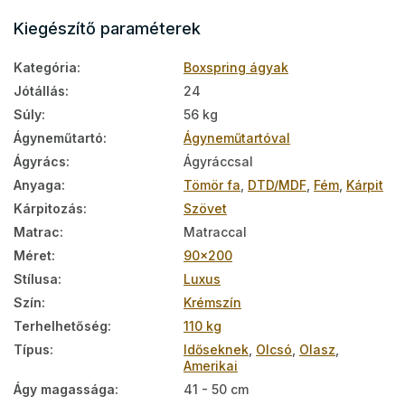
Kiegészítő paraméterek
Kategória
:
Boxspring ágyak
Jótállás
:
24
Súly
:
56 kg
Ágyneműtartó
:
Ágyneműtartóval
Ágyrács
:
Ágyráccsal
Anyaga
:
Tömör fa
,
DTD/MDF
,
Fém
,
Kárpit
Kárpitozás
:
Szövet
Matrac
:
Matraccal
Méret
:
90x200
Stílusa
:
Luxus
Szín
:
Krémszín
Terhelhetőség
:
110 kg
Típus
:
Időseknek
,
Olcsó
,
Olasz
,
Amerikai
Ágy magassága
:
41 - 50 cm