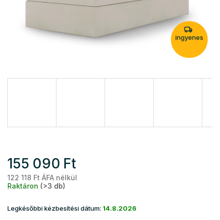
ingyenes
155 090 Ft
122 118 Ft ÁFA nélkül
Eg
Raktáron
(>3 db)
Legkésőbbi kézbesítési dátum:
14.8.2026