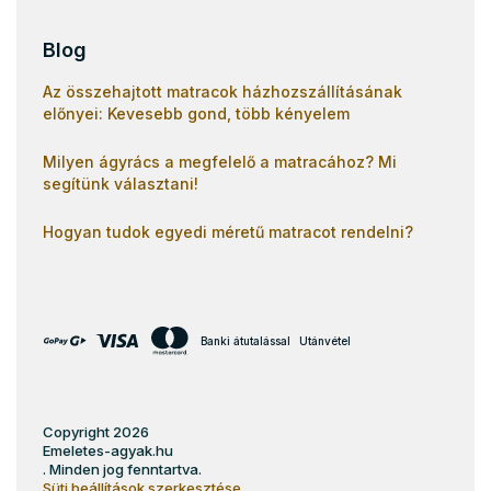
Blog
Az összehajtott matracok házhozszállításának
előnyei: Kevesebb gond, több kényelem
Milyen ágyrács a megfelelő a matracához? Mi
segítünk választani!
Hogyan tudok egyedi méretű matracot rendelni?
Banki átutalással
Utánvétel
Copyright 2026
Emeletes-agyak.hu
. Minden jog fenntartva.
Süti beállítások szerkesztése