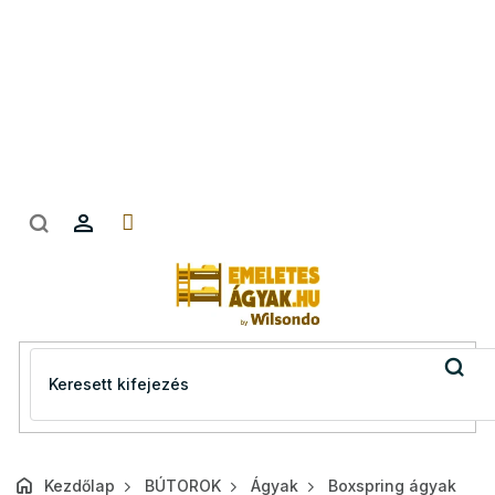
Ugrás
a
fő
tartalomhoz
Kezdőlap
BÚTOROK
Ágyak
Boxspring ágyak