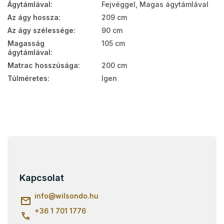
Ágytámlával
:
Fejvéggel, Magas ágytámlával
Az ágy hossza
:
209 cm
Az ágy szélessége
:
90 cm
Magasság
105 cm
ágytámlával
:
Matrac hosszúsága
:
200 cm
Túlméretes
:
Igen
L
á
b
l
Kapcsolat
é
c
info
@
wilsondo.hu
+36 1 701 1776