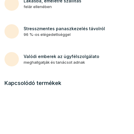
Lakásba, emeletre szállítás
felár ellenében
Stresszmentes panaszkezelés távolról
96 %-os elégedettséggel
Valódi emberek az ügyfélszolgálato
meghallgatják és tanácsot adnak
Kapcsolódó termékek