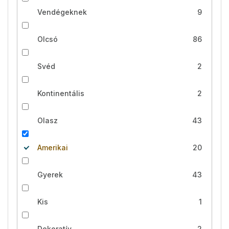
Vendégeknek
9
Olcsó
86
Svéd
2
Kontinentális
2
Olasz
43
Amerikai
20
Gyerek
43
Kis
1
Dekoratív
2