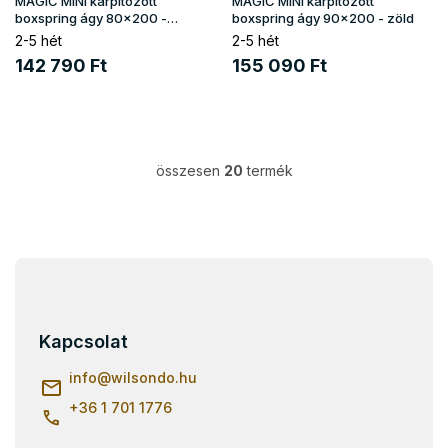
MAGIC MINI kárpitozott
MAGIC MINI kárpitozott
boxspring ágy 80x200 -
boxspring ágy 90x200 - zöld
krémszínű
2-5 hét
2-5 hét
142 790 Ft
155 090 Ft
összesen
20
termék
L
i
s
t
a
L
i
á
r
b
á
n
l
Kapcsolat
y
é
í
c
info
@
wilsondo.hu
t
á
+36 1 701 1776
s
e