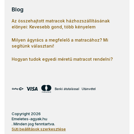
Blog
Az összehajtott matracok házhozszállításának
előnyei: Kevesebb gond, több kényelem
Milyen ágyrács a megfelelő a matracához? Mi
segítünk választani!
Hogyan tudok egyedi méretű matracot rendelni?
Banki átutalással
Utánvétel
Copyright 2026
Emeletes-agyak.hu
. Minden jog fenntartva.
Süti beállítások szerkesztése