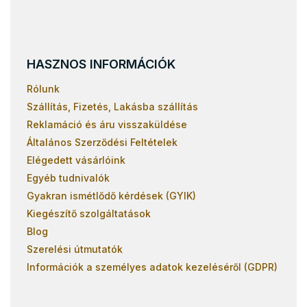
l
e
m
e
i
HASZNOS INFORMÁCIÓK
Rólunk
Szállítás, Fizetés, Lakásba szállítás
Reklamáció és áru visszaküldése
Általános Szerződési Feltételek
Elégedett vásárlóink
Egyéb tudnivalók
Gyakran ismétlődő kérdések (GYIK)
Kiegészítő szolgáltatások
Blog
Szerelési útmutatók
Információk a személyes adatok kezeléséről (GDPR)