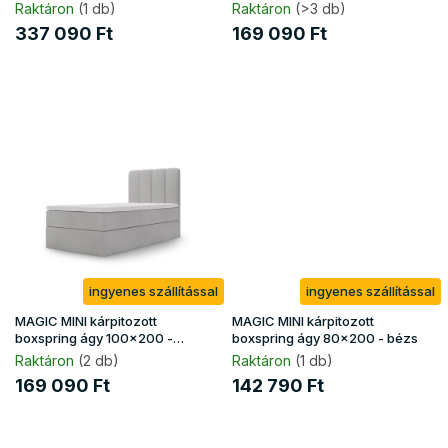
fekete
t
Raktáron
(1 db)
Raktáron
(>3 db)
á
337 090 Ft
169 090 Ft
j
a
ingyenes szállítással
ingyenes szállítással
MAGIC MINI kárpitozott
MAGIC MINI kárpitozott
boxspring ágy 100x200 -
boxspring ágy 80x200 - bézs
szürke
Raktáron
(2 db)
Raktáron
(1 db)
169 090 Ft
142 790 Ft