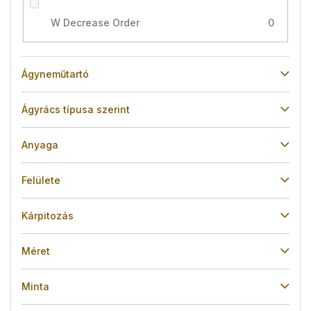
W Decrease Order
0
Ágyneműtartó
Ágyrács típusa szerint
Anyaga
Felülete
Kárpitozás
Méret
Minta