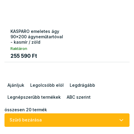
KASPARO emeletes ágy
90x200 ágyneműtartóval
- kasmír / zöld
Raktáron
255 590 Ft
T
e
Ajánljuk
Legolcsóbb elöl
Legdrágább
r
m
Legnépszerűbb termékek
ABC szerint
é
k
összesen
20
termék
e
Szűrő bezárása
k
r