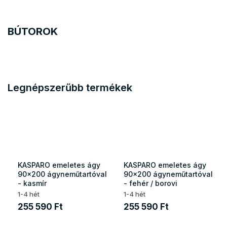
BÚTOROK
Legnépszerűbb termékek
KASPARO emeletes ágy
KASPARO emeletes ágy
90x200 ágyneműtartóval
90x200 ágyneműtartóval
- kasmír
- fehér / borovi
1-4 hét
1-4 hét
255 590 Ft
255 590 Ft