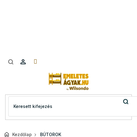
Ugrás
a
fő
tartalomhoz
Kezdőlap
BÚTOROK