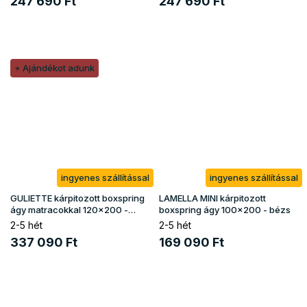
247 690 Ft
247 690 Ft
+ Ajándékot adunk
ingyenes szállítással
ingyenes szállítással
GULIETTE kárpitozott boxspring
LAMELLA MINI kárpitozott
ágy matracokkal 120x200 -
boxspring ágy 100x200 - bézs
zöld
2-5 hét
2-5 hét
337 090 Ft
169 090 Ft