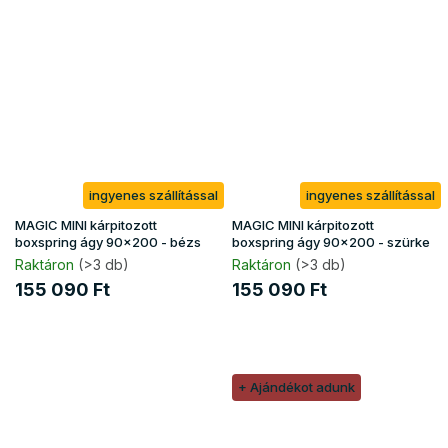
ingyenes szállítással
ingyenes szállítással
MAGIC MINI kárpitozott
MAGIC MINI kárpitozott
boxspring ágy 90x200 - bézs
boxspring ágy 90x200 - szürke
Raktáron
(>3 db)
Raktáron
(>3 db)
155 090 Ft
155 090 Ft
+ Ajándékot adunk