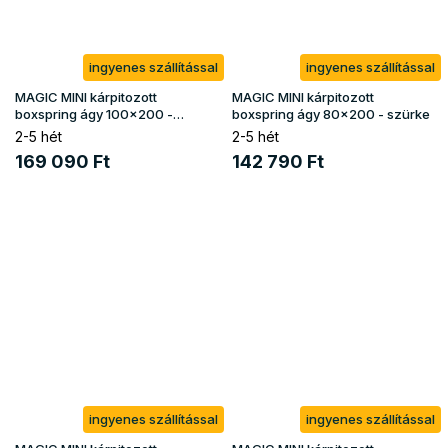
ingyenes szállítással
ingyenes szállítással
MAGIC MINI kárpitozott
MAGIC MINI kárpitozott
boxspring ágy 100x200 -
boxspring ágy 80x200 - szürke
krémszínű
2-5 hét
2-5 hét
169 090 Ft
142 790 Ft
ingyenes szállítással
ingyenes szállítással