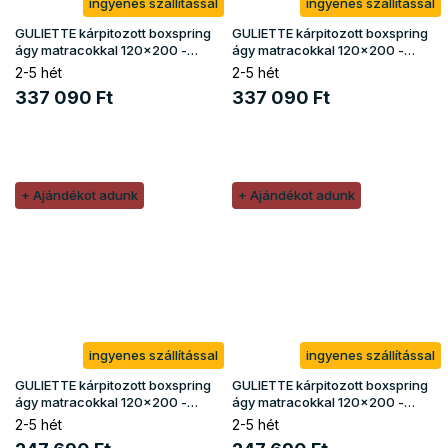
ingyenes szállítással
ingyenes szállítással
GULIETTE kárpitozott boxspring
GULIETTE kárpitozott boxspring
ágy matracokkal 120x200 -
ágy matracokkal 120x200 -
fehér
rózsaszín
2-5 hét
2-5 hét
337 090 Ft
337 090 Ft
+ Ajándékot adunk
+ Ajándékot adunk
ingyenes szállítással
ingyenes szállítással
GULIETTE kárpitozott boxspring
GULIETTE kárpitozott boxspring
ágy matracokkal 120x200 -
ágy matracokkal 120x200 -
sárga
szürke
2-5 hét
2-5 hét