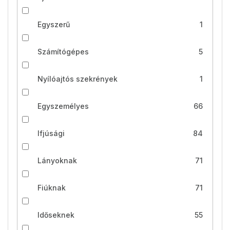
Egyszerű
1
Számítógépes
5
Nyílóajtós szekrények
1
Egyszemélyes
66
Ifjúsági
84
Lányoknak
71
Fiúknak
71
Időseknek
55