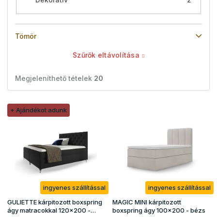
Tömör
Szűrők eltávolítása
Megjeleníthető tételek
20
T
+ Ajándékot adunk
e
r
m
é
k
e
k
ingyenes szállítással
ingyenes szállítással
l
i
GULIETTE kárpitozott boxspring
MAGIC MINI kárpitozott
s
ágy matracokkal 120x200 -
boxspring ágy 100x200 - bézs