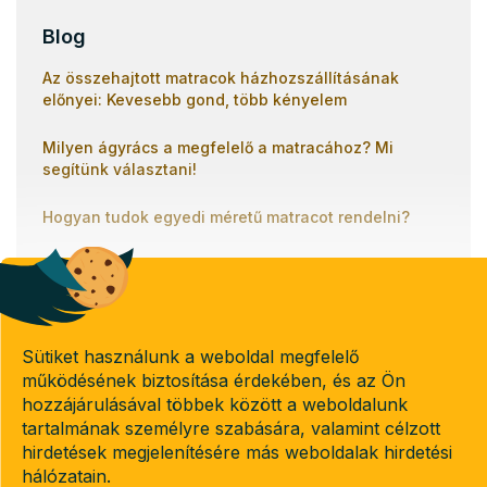
Blog
Az összehajtott matracok házhozszállításának
előnyei: Kevesebb gond, több kényelem
Milyen ágyrács a megfelelő a matracához? Mi
segítünk választani!
Hogyan tudok egyedi méretű matracot rendelni?
Banki átutalással
Utánvétel
Sütiket használunk a weboldal megfelelő
működésének biztosítása érdekében, és az Ön
hozzájárulásával többek között a weboldalunk
Copyright 2026
tartalmának személyre szabására, valamint célzott
Emeletes-agyak.hu
hirdetések megjelenítésére más weboldalak hirdetési
. Minden jog fenntartva.
Süti beállítások szerkesztése
hálózatain.