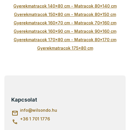
í
t
Gyerekmatracok 140x80 cm - Matracok 80x140 cm
á
Gyerekmatracok 150x80 cm - Matracok 80x150 cm
s
e
Gyerekmatracok 160x70 cm - Matracok 70x160 cm
l
Gyerekmatracok 160x90 cm - Matracok 90x160 cm
e
m
Gyerekmatracok 170x80 cm - Matracok 80x170 cm
e
Gyerekmatracok 175x80 cm
i
L
á
b
l
Kapcsolat
é
c
info
@
wilsondo.hu
+36 1 701 1776