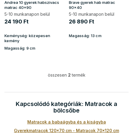
i
Andrea 10 gyerek habszivacs
Brave gyerek hab matrac
s
matrac 40x90
90x40
t
5-10 munkanapon belül
5-10 munkanapon belül
á
24 190 Ft
26 890 Ft
j
a
Keménység:
közepesen
Magasság:
13 cm
kemény
Magasság:
9 cm
összesen
2
termék
L
i
s
t
a
Kapcsolódó kategóriák: Matracok a
i
bölcsőbe
r
á
Matracok a babaágyba és a kiságyba
n
y
Gyerekmatracok 120x70 cm - Matracok 70x120 cm