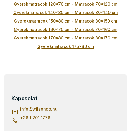
t
Gyerekmatracok 120x70 cm - Matracok 70x120 cm
á
Gyerekmatracok 140x80 cm - Matracok 80x140 cm
s
e
Gyerekmatracok 150x80 cm - Matracok 80x150 cm
l
Gyerekmatracok 160x70 cm - Matracok 70x160 cm
e
m
Gyerekmatracok 170x80 cm - Matracok 80x170 cm
e
Gyerekmatracok 175x80 cm
i
L
á
b
l
Kapcsolat
é
c
info
@
wilsondo.hu
+36 1 701 1776