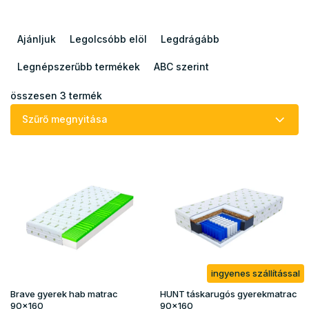
T
e
Ajánljuk
Legolcsóbb elöl
Legdrágább
r
m
Legnépszerűbb termékek
ABC szerint
é
k
összesen
3
termék
e
Szűrő megnyitása
k
r
T
e
e
n
r
d
m
e
é
z
k
é
e
s
k
e
ingyenes szállítással
l
i
Brave gyerek hab matrac
HUNT táskarugós gyerekmatrac
s
90x160
90x160