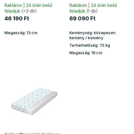
t
Raktáron | 24 órán belül
Raktáron | 24 órán belül
feladjuk
(>3 db)
feladjuk
(1 db)
á
j
46 190 Ft
69 090 Ft
a
Magasság:
13 cm
Keménység:
közepesen
kemény / kemény
Terhelhetőség:
75 kg
Magasság:
19 cm