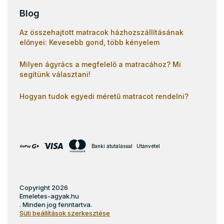
Blog
Az összehajtott matracok házhozszállításának
előnyei: Kevesebb gond, több kényelem
Milyen ágyrács a megfelelő a matracához? Mi
segítünk választani!
Hogyan tudok egyedi méretű matracot rendelni?
Banki átutalással
Utánvétel
Copyright 2026
Emeletes-agyak.hu
. Minden jog fenntartva.
Süti beállítások szerkesztése