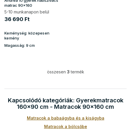
Andrea 10 gyerek habszivacs
matrac 90x160
5-10 munkanapon belül
36 690 Ft
Keménység:
közepesen
kemény
Magasság:
9 cm
összesen
3
termék
L
i
s
t
a
Kapcsolódó kategóriák: Gyerekmatracok
i
160x90 cm - Matracok 90x160 cm
r
á
Matracok a babaágyba és a kiságyba
n
y
Matracok a bölcsőbe
í