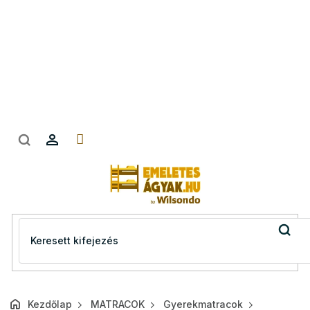
Ugrás
a
fő
tartalomhoz
Kezdőlap
MATRACOK
Gyerekmatracok