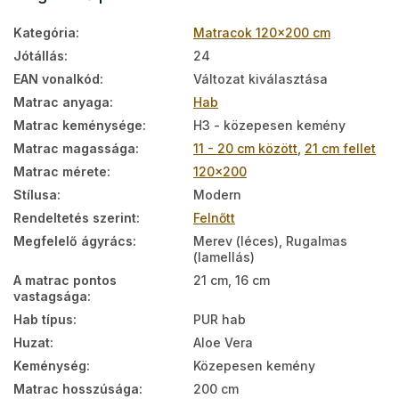
Kategória
:
Matracok 120x200 cm
Jótállás
:
24
EAN vonalkód
:
Változat kiválasztása
Matrac anyaga
:
Hab
Matrac keménysége
:
H3 - közepesen kemény
Matrac magassága
:
11 - 20 cm között
,
21 cm fellet
Matrac mérete
:
120x200
Stílusa
:
Modern
Rendeltetés szerint
:
Felnőtt
Megfelelő ágyrács
:
Merev (léces), Rugalmas
(lamellás)
A matrac pontos
21 cm, 16 cm
vastagsága
:
Hab típus
:
PUR hab
Huzat
:
Aloe Vera
Keménység
:
Közepesen kemény
Matrac hosszúsága
:
200 cm