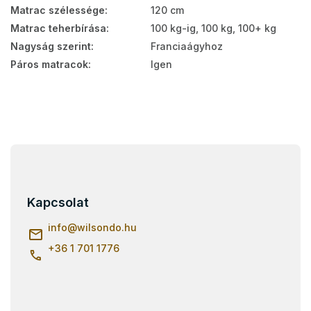
Matrac szélessége
:
120 cm
Matrac teherbírása
:
100 kg-ig, 100 kg, 100+ kg
Nagyság szerint
:
Franciaágyhoz
Páros matracok
:
Igen
L
á
b
l
Kapcsolat
é
c
info
@
wilsondo.hu
+36 1 701 1776