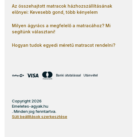
Az összehajtott matracok házhozszállításának
előnyei: Kevesebb gond, több kényelem
Milyen ágyrács a megfelelő a matracához? Mi
segítünk választani!
Hogyan tudok egyedi méretű matracot rendelni?
Banki átutalással
Utánvétel
Copyright 2026
Emeletes-agyak.hu
. Minden jog fenntartva.
Süti beállítások szerkesztése