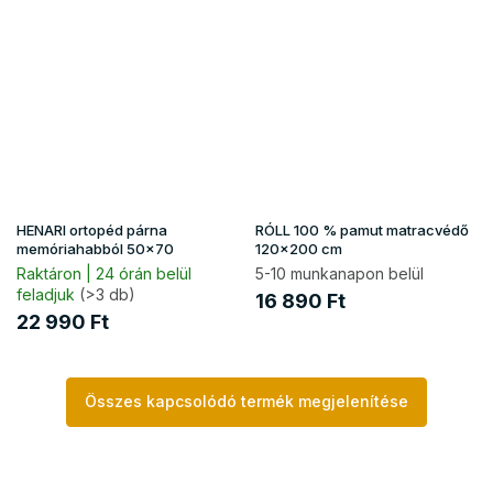
HENARI ortopéd párna
RÓLL 100 % pamut matracvédő
memóriahabból 50x70
120x200 cm
Raktáron | 24 órán belül
5-10 munkanapon belül
feladjuk
(>3 db)
16 890 Ft
22 990 Ft
Összes kapcsolódó termék megjelenítése