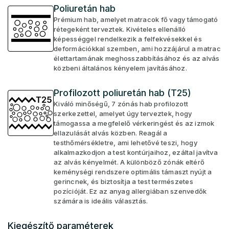
Poliuretán hab
Prémium hab, amelyet matracok fő vagy támogató
rétegeként terveztek. Kivételes ellenálló
képességgel rendelkezik a felfekvésekkel és
deformációkkal szemben, ami hozzájárul a matrac
élettartamának meghosszabbításához és az alvás
közbeni általános kényelem javításához.
Profilozott poliuretán hab (T25)
Kiváló minőségű, 7 zónás hab profilozott
szerkezettel, amelyet úgy terveztek, hogy
támogassa a megfelelő vérkeringést és az izmok
ellazulását alvás közben. Reagál a
testhőmérsékletre, ami lehetővé teszi, hogy
alkalmazkodjon a test kontúrjaihoz, ezáltal javítva
az alvás kényelmét. A különböző zónák eltérő
keménységi rendszere optimális támaszt nyújt a
gerincnek, és biztosítja a test természetes
pozícióját. Ez az anyag allergiában szenvedők
számára is ideális választás.
Kiegészítő paraméterek