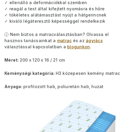
✓ ellenálló a deformációkkal szemben
✓ reagál a test által kifejtett nyomásra és hőre
✓ tökéletes alátámasztást nyújt a hátgerincnek
✓ kiváló légáteresztő képességgel rendelkezik
ⓘ Nem biztos a matracválasztásban? Olvassa el
hasznos tanácsainkat a
matrac
és az
ágyrács
választással kapcsolatban a
blogunkon
.
Méret:
200 x 120 x 16 / 21 cm
Keménységi kategória:
H3 közepesen kemény matrac
Anyaga:
profilozott hab, poliuretán hab, huzat