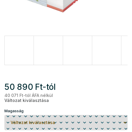
50 890 Ft
-tól
40 071 Ft
-tól ÁFA nélkül
Eg
Változat kiválasztása
Magasság