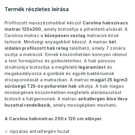
Termék részletes leírása
Profilozott masszázshabbal készül
Carolina habszivacs
matrac 120x200
, amely biztosítja a pihentető alvását. A
Carolina matrac a
közepesen vastag
matracok közé
tartozik. Minőségi anyagokból készül. A matrac
két
oldalán profilozott hab réteg
található, amely 7 zónára
osztja a matracot. Ennek köszönhetően könnyen idomul
a test formájához és görbületeihez. A hab pórusos
struktúrája biztosítja a megfelelő
légáramlást
és
megakadályozza a gombák és egyéb baktériumok
elszaporodását a matracban. A matrac
magját
25 kg/m3
sűrűségű T25-ös poliuretán hab
alkotja. A hab magas
minőségének köszönhetően megfelelő alátámasztást
biztosít a hátgerincnek. A matrac
antiallergén Aloe Vera
huzattal rendelkezik,
amely mosógépben mosható.
A Carolina habmatrac 200 x 120 cm előnyei:
✓ cipzáras antiallergén huzat