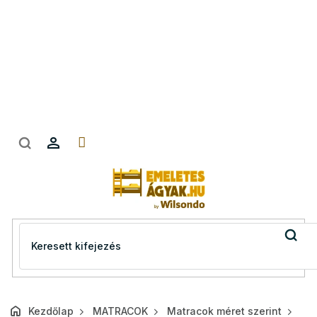
Ugrás
a
fő
tartalomhoz
Kezdőlap
MATRACOK
Matracok méret szerint