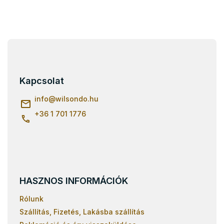
L
á
b
l
Kapcsolat
é
c
info
@
wilsondo.hu
+36 1 701 1776
HASZNOS INFORMÁCIÓK
Rólunk
Szállítás, Fizetés, Lakásba szállítás