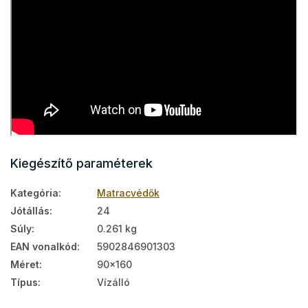
Kiegészítő paraméterek
Kategória
:
Matracvédők
Jótállás
:
24
Súly
:
0.261 kg
EAN vonalkód
:
5902846901303
Méret
:
90x160
Típus
:
Vízálló