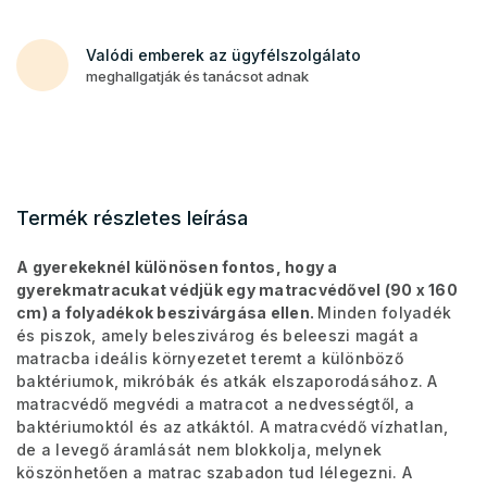
Valódi emberek az ügyfélszolgálato
meghallgatják és tanácsot adnak
Termék részletes leírása
A gyerekeknél különösen fontos, hogy a
gyerekmatracukat védjük egy matracvédővel (90 x 160
cm) a folyadékok beszivárgása ellen.
Minden folyadék
és piszok, amely beleszivárog és beleeszi magát a
matracba ideális környezetet teremt a különböző
baktériumok, mikróbák és atkák elszaporodásához. A
matracvédő megvédi a matracot a nedvességtől, a
baktériumoktól és az atkáktól. A matracvédő vízhatlan,
de a levegő áramlását nem blokkolja, melynek
köszönhetően a matrac szabadon tud lélegezni. A