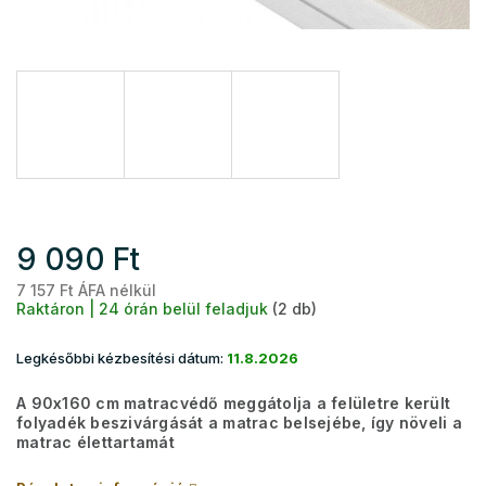
9 090 Ft
7 157 Ft ÁFA nélkül
Eg
Raktáron | 24 órán belül feladjuk
(2 db)
Legkésőbbi kézbesítési dátum:
11.8.2026
A 90x160 cm matracvédő meggátolja a felületre került
folyadék beszivárgását a matrac belsejébe, így növeli a
matrac élettartamát