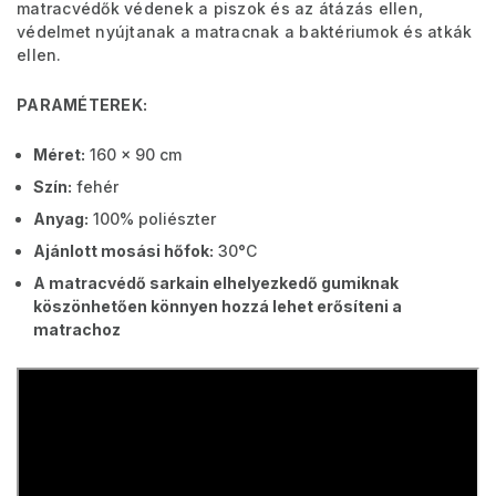
matracvédők védenek a piszok és az átázás ellen,
védelmet nyújtanak a matracnak a baktériumok és atkák
ellen.
PARAMÉTEREK:
Méret:
160 x 90 cm
Szín:
fehér
Anyag:
100% poliészter
Ajánlott mosási hőfok:
30°C
A matracvédő sarkain elhelyezkedő gumiknak
köszönhetően könnyen hozzá lehet erősíteni a
matrachoz