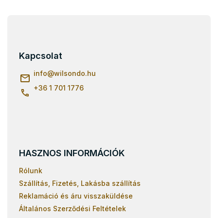
L
á
b
l
Kapcsolat
é
c
info
@
wilsondo.hu
+36 1 701 1776
HASZNOS INFORMÁCIÓK
Rólunk
Szállítás, Fizetés, Lakásba szállítás
Reklamáció és áru visszaküldése
Általános Szerződési Feltételek