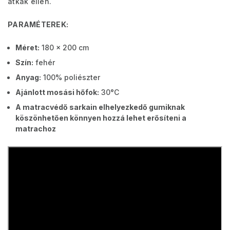
atkák ellen.
PARAMÉTEREK:
Méret:
180 x 200 cm
Szín:
fehér
Anyag:
100% poliészter
Ajánlott mosási hőfok:
30°C
A matracvédő sarkain elhelyezkedő gumiknak
köszönhetően könnyen hozzá lehet erősíteni a
matrachoz