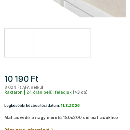
10 190 Ft
8 024 Ft ÁFA nélkül
Eg
Raktáron | 24 órán belül feladjuk
(>3 db)
Legkésőbbi kézbesítési dátum:
11.8.2026
Matracvédő a nagy méretű 180x200 cm matracokhoz
Részletes információ