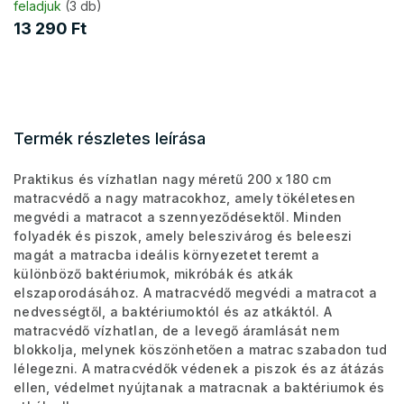
feladjuk
(3 db)
13 290 Ft
Termék részletes leírása
Praktikus és vízhatlan nagy méretű 200 x 180 cm
matracvédő a nagy matracokhoz, amely tökéletesen
megvédi a matracot a szennyeződésektől. Minden
folyadék és piszok, amely beleszivárog és beleeszi
magát a matracba ideális környezetet teremt a
különböző baktériumok, mikróbák és atkák
elszaporodásához. A matracvédő megvédi a matracot a
nedvességtől, a baktériumoktól és az atkáktól. A
matracvédő vízhatlan, de a levegő áramlását nem
blokkolja, melynek köszönhetően a matrac szabadon tud
lélegezni. A matracvédők védenek a piszok és az átázás
ellen, védelmet nyújtanak a matracnak a baktériumok és