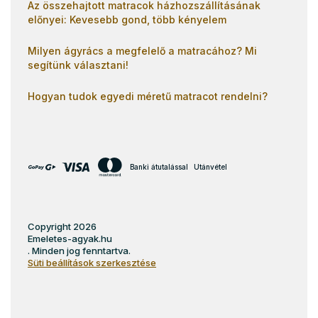
Az összehajtott matracok házhozszállításának
előnyei: Kevesebb gond, több kényelem
Milyen ágyrács a megfelelő a matracához? Mi
segítünk választani!
Hogyan tudok egyedi méretű matracot rendelni?
Banki átutalással
Utánvétel
Copyright 2026
Emeletes-agyak.hu
. Minden jog fenntartva.
Süti beállítások szerkesztése