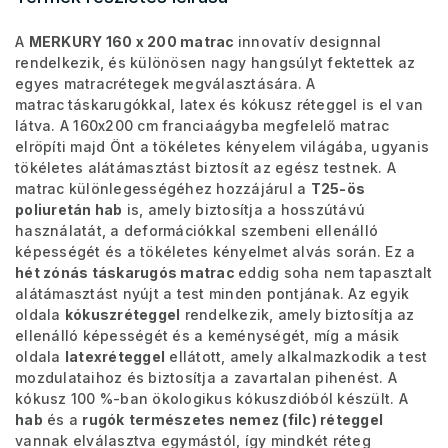
A
MERKURY 160 x 200 matrac
innovatív designnal
rendelkezik, és különösen nagy hangsúlyt fektettek az
egyes matracrétegek megválasztására. A
matrac
táskarugókkal, latex és kókusz réteggel is el van
látva. A 160x200 cm franciaágyba megfelelő matrac
elröpíti majd Önt a tökéletes kényelem világába, ugyanis
tökéletes alátámasztást biztosít az egész testnek. A
matrac különlegességéhez hozzájárul a
T25-ös
poliuretán hab
is, amely biztosítja a hosszútávú
használatát, a deformációkkal szembeni ellenálló
képességét és a tökéletes kényelmet alvás során. Ez a
hét zónás táskarugós matrac
eddig soha nem tapasztalt
alátámasztást nyújt a test minden pontjának. Az egyik
oldala
kókuszréteggel
rendelkezik, amely biztosítja az
ellenálló képességét és a keménységét, míg a másik
oldala
latexréteggel
ellátott, amely alkalmazkodik a test
mozdulataihoz és biztosítja a zavartalan pihenést. A
kókusz 100 %-ban ökologikus kókuszdióból készült. A
hab
és a
rugók
természetes nemez (filc) réteggel
vannak elválasztva egymástól, így mindkét réteg