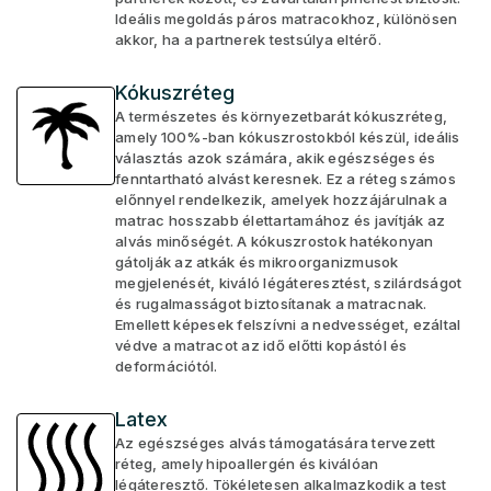
Ideális megoldás páros matracokhoz, különösen
akkor, ha a partnerek testsúlya eltérő.
Kókuszréteg
A természetes és környezetbarát kókuszréteg,
amely 100%-ban kókuszrostokból készül, ideális
választás azok számára, akik egészséges és
fenntartható alvást keresnek. Ez a réteg számos
előnnyel rendelkezik, amelyek hozzájárulnak a
matrac hosszabb élettartamához és javítják az
alvás minőségét. A kókuszrostok hatékonyan
gátolják az atkák és mikroorganizmusok
megjelenését, kiváló légáteresztést, szilárdságot
és rugalmasságot biztosítanak a matracnak.
Emellett képesek felszívni a nedvességet, ezáltal
védve a matracot az idő előtti kopástól és
deformációtól.
Latex
Az egészséges alvás támogatására tervezett
réteg, amely hipoallergén és kiválóan
légáteresztő. Tökéletesen alkalmazkodik a test