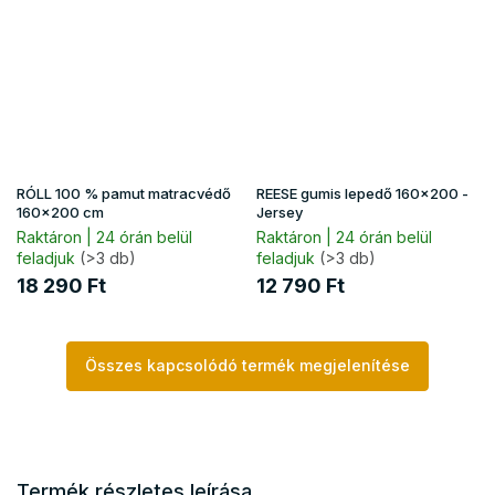
RÓLL 100 % pamut matracvédő
REESE gumis lepedő 160x200 -
160x200 cm
Jersey
Raktáron | 24 órán belül
Raktáron | 24 órán belül
feladjuk
(>3 db)
feladjuk
(>3 db)
18 290 Ft
12 790 Ft
Összes kapcsolódó termék megjelenítése
Termék részletes leírása