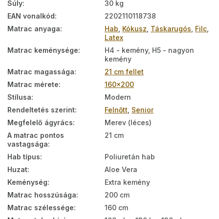
Súly
:
30 kg
EAN vonalkód
:
2202110118738
Matrac anyaga
:
Hab
,
Kókusz
,
Táskarugós
,
Filc
,
Latex
Matrac keménysége
:
H4 - kemény, H5 - nagyon
kemény
Matrac magassága
:
21 cm fellet
Matrac mérete
:
160x200
Stílusa
:
Modern
Rendeltetés szerint
:
Felnőtt
,
Senior
Megfelelő ágyrács
:
Merev (léces)
A matrac pontos
21 cm
vastagsága
:
Hab típus
:
Poliuretán hab
Huzat
:
Aloe Vera
Keménység
:
Extra kemény
Matrac hosszúsága
:
200 cm
Matrac szélessége
:
160 cm