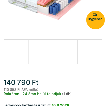
ingyenes
140 790 Ft
110 858 Ft ÁFA nélkül
Eg
Raktáron | 24 órán belül feladjuk
(1 db)
Legkésőbbi kézbesítési dátum:
10.8.2026