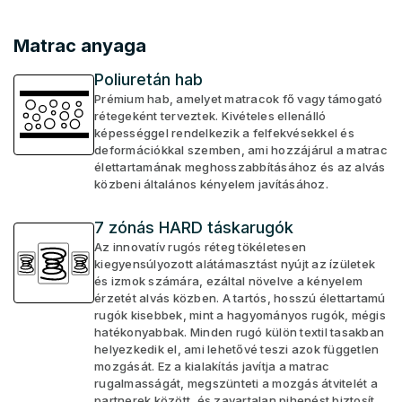
Matrac anyaga
Poliuretán hab
Prémium hab, amelyet matracok fő vagy támogató
rétegeként terveztek. Kivételes ellenálló
képességgel rendelkezik a felfekvésekkel és
deformációkkal szemben, ami hozzájárul a matrac
élettartamának meghosszabbításához és az alvás
közbeni általános kényelem javításához.
7 zónás HARD táskarugók
Az innovatív rugós réteg tökéletesen
kiegyensúlyozott alátámasztást nyújt az ízületek
és izmok számára, ezáltal növelve a kényelem
érzetét alvás közben. A tartós, hosszú élettartamú
rugók kisebbek, mint a hagyományos rugók, mégis
hatékonyabbak. Minden rugó külön textil tasakban
helyezkedik el, ami lehetővé teszi azok független
mozgását. Ez a kialakítás javítja a matrac
rugalmasságát, megszünteti a mozgás átvitelét a
partnerek között, és zavartalan pihenést biztosít.