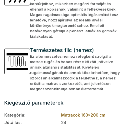
kontúrjaihoz, miközben megőrzi formáját és
ellenáll a kopásnak, valamint a felfekvéseknek.
Magas rugalmassága optimális légáramlást tesz
lehetővé, hozzájárulva az ideális alvási
körülmények megteremtéséhez. Emellett
hatékonyan gátolja a penész, atkák és gombák
kialakulását.
Természetes filc (nemez)
Ez a természetes nemez rétegként szolgál a
matrac rugós és habos része között, növelve
annak általános stabilitását. Kivételes
rugalmasságának és annak köszönhetően, hogy
szorosan alkalmazkodik a felülethez, a nemez
erősíti a matrac szerkezetét, ami jelentősen
meghosszabbíthatja annak élettartamát.
Kiegészítő paraméterek
Kategória
:
Matracok 160x200 cm
Jótállás
:
24