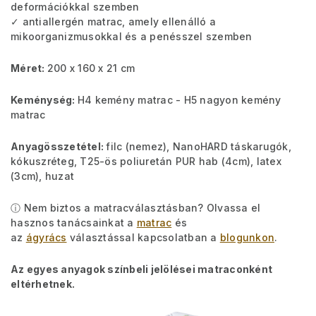
deformációkkal szemben
✓ antiallergén matrac, amely ellenálló a
mikoorganizmusokkal és a penésszel szemben
Méret:
200 x 160 x 21 cm
Keménység:
H4 kemény matrac - H5 nagyon kemény
matrac
Anyagösszetétel:
filc (nemez), NanoHARD táskarugók,
kókuszréteg, T25-ös poliuretán PUR hab (4cm), latex
(3cm), huzat
ⓘ Nem biztos a matracválasztásban? Olvassa el
hasznos tanácsainkat a
matrac
és
az
ágyrács
választással kapcsolatban a
blogunkon
.
Az egyes anyagok színbeli jelölései matraconként
eltérhetnek.