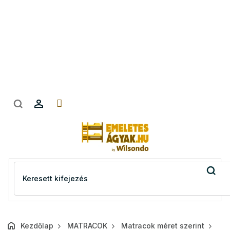
Ugrás
a
fő
tartalomhoz
Kezdőlap
MATRACOK
Matracok méret szerint