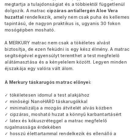
megtartja a tulajdonságiat és a többiektől függetlenül
dolgozik. A matrac
cipzáras antiallergén Aloe Vera
huzattal
rendelkezik, amely nem csak puha és kellemes
tapintású, de nagyon praktikus is, ugyanis 30 fokon
mosógépben mosható.
A MERKURY matrac nem csak a tökéletes alvást
biztosítja, de ezen feküdni is egy kész élmény. A matrac
segítségével egyensúlyt teremthet a test megfelelő
alátámasztása és a kényelelem között. Legyen minden
éjszakája egy valóra vált álom.
A Merkury táskarugós matrac előnyei:
✓ tökéletesen idomul a test alakjához
✓ minőségi NanoHARD táskarugókkal
✓ minimalizálja a mozgás átvitelét alvás közben
✓ cipzáras, mosható huzat a könnyű karbantartásért
✓ latex és kókuszréteggel a matrac megfelelő
rugalmassága érdekében
✓ hosszú élettartammal rendelkezik és ellenálló a