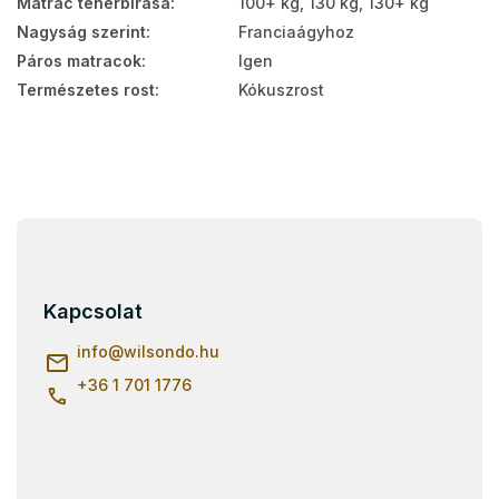
Matrac teherbírása
:
100+ kg, 130 kg, 130+ kg
Nagyság szerint
:
Franciaágyhoz
Páros matracok
:
Igen
Természetes rost
:
Kókuszrost
L
á
b
l
Kapcsolat
é
c
info
@
wilsondo.hu
+36 1 701 1776