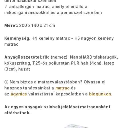
deformációkkal szemben
✓ antiallergén matrac, amely ellenálló a
mikoorganizmusokkal és a penésszel szemben
Méret:
200 x 140 x 21 cm
Keménység:
H4 kemény matrac - H5 nagyon kemény
matrac
Anyagösszetétel:
filc (nemez), NanoHARD táskarugók,
kókuszréteg, T25-ös poliuretán PUR hab (4cm), latex
(3cm), huzat
ⓘ Nem biztos a matracválasztásban? Olvassa el
hasznos tanácsainkat a
matrac
és
az
ágyrács
választással kapcsolatban a
blogunkon
.
Az egyes anyagok színbeli jelölései matraconként
eltérhetnek.