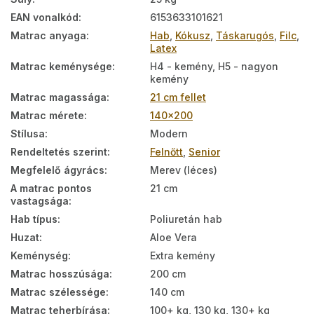
EAN vonalkód
:
6153633101621
Matrac anyaga
:
Hab
,
Kókusz
,
Táskarugós
,
Filc
,
Latex
Matrac keménysége
:
H4 - kemény, H5 - nagyon
kemény
Matrac magassága
:
21 cm fellet
Matrac mérete
:
140x200
Stílusa
:
Modern
Rendeltetés szerint
:
Felnőtt
,
Senior
Megfelelő ágyrács
:
Merev (léces)
A matrac pontos
21 cm
vastagsága
:
Hab típus
:
Poliuretán hab
Huzat
:
Aloe Vera
Keménység
:
Extra kemény
Matrac hosszúsága
:
200 cm
Matrac szélessége
:
140 cm
Matrac teherbírása
:
100+ kg, 130 kg, 130+ kg