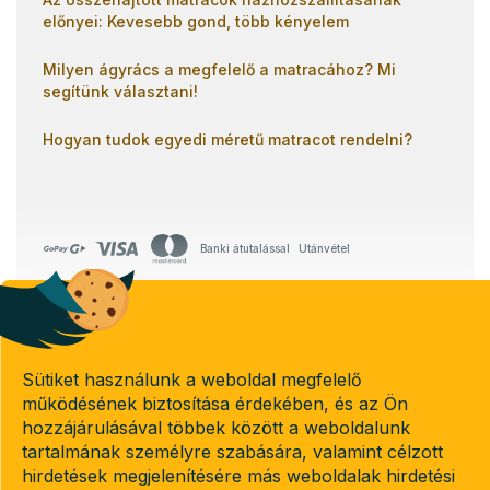
előnyei: Kevesebb gond, több kényelem
Milyen ágyrács a megfelelő a matracához? Mi
segítünk választani!
Hogyan tudok egyedi méretű matracot rendelni?
Banki átutalással
Utánvétel
Copyright 2026
Emeletes-agyak.hu
. Minden jog fenntartva.
Sütiket használunk a weboldal megfelelő
Süti beállítások szerkesztése
működésének biztosítása érdekében, és az Ön
hozzájárulásával többek között a weboldalunk
tartalmának személyre szabására, valamint célzott
hirdetések megjelenítésére más weboldalak hirdetési