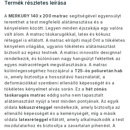
Termék részletes leírása
A
MERKURY 140 x 200 matrac
segítségével egyensúlyt
teremthet a test megfelelő alátámasztása és a
kényelelem között. Legyen minden éjszakája egy valóra
vált álom. A matrac táskarugókkal, latex és kókusz
réteggel is ellátott. A matrac elröpíti majd Önt a tökéletes
kényelem világába, ugyanis tökéletes alátámasztást
biztosít az egész testnek. A matrac innovatív designnal
rendelkezik, és különösen nagy hangsúlyt fektettek az
egyes matracrétegek megválasztására. A matrac
különlegességéhez hozzájárul a
T25-ös poliuretán hab
is, amely biztosítja a hosszútávú használatát, a
deformációkkal szembeni ellenálló képességét és a
tökéletes kényelmet alvás során. Ez a
hét zónás
táskarugós matrac
eddig soha nem tapasztalt
alátámasztást nyújt a test minden pontjának. Az egyik
oldala
kókuszréteggel
rendelkezik, amely biztosítja az
ellenálló képességét és a keménységét, míg a másik
oldala
latexréteggel
ellátott, amely alkalmazkodik a test
mozdulataihoz és biztosítja a zavartalan pihenést. A