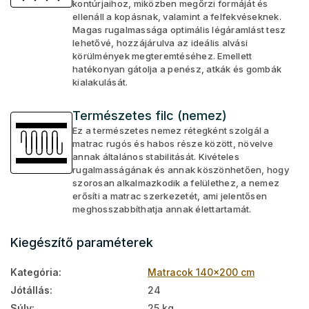
kontúrjaihoz, miközben megőrzi formáját és
ellenáll a kopásnak, valamint a felfekvéseknek.
Magas rugalmassága optimális légáramlást tesz
lehetővé, hozzájárulva az ideális alvási
körülmények megteremtéséhez. Emellett
hatékonyan gátolja a penész, atkák és gombák
kialakulását.
Természetes filc (nemez)
Ez a természetes nemez rétegként szolgál a
matrac rugós és habos része között, növelve
annak általános stabilitását. Kivételes
rugalmasságának és annak köszönhetően, hogy
szorosan alkalmazkodik a felülethez, a nemez
erősíti a matrac szerkezetét, ami jelentősen
meghosszabbíthatja annak élettartamát.
Kiegészítő paraméterek
Kategória
:
Matracok 140x200 cm
Jótállás
:
24
Súly
:
25 kg