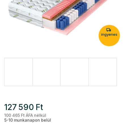
ingyenes
127 590 Ft
100 465 Ft ÁFA nélkül
Eg
5-10 munkanapon belül