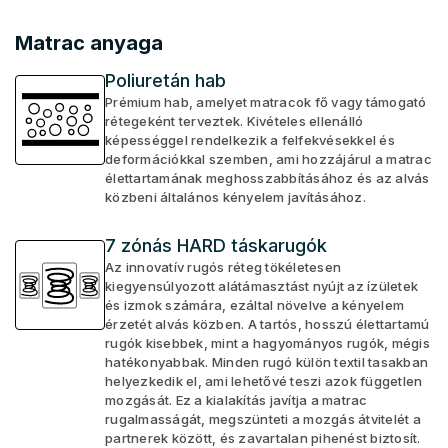
Matrac anyaga
Poliuretán hab
Prémium hab, amelyet matracok fő vagy támogató
rétegeként terveztek. Kivételes ellenálló
képességgel rendelkezik a felfekvésekkel és
deformációkkal szemben, ami hozzájárul a matrac
élettartamának meghosszabbításához és az alvás
közbeni általános kényelem javításához.
7 zónás HARD táskarugók
Az innovatív rugós réteg tökéletesen
kiegyensúlyozott alátámasztást nyújt az ízületek
és izmok számára, ezáltal növelve a kényelem
érzetét alvás közben. A tartós, hosszú élettartamú
rugók kisebbek, mint a hagyományos rugók, mégis
hatékonyabbak. Minden rugó külön textil tasakban
helyezkedik el, ami lehetővé teszi azok független
mozgását. Ez a kialakítás javítja a matrac
rugalmasságát, megszünteti a mozgás átvitelét a
partnerek között, és zavartalan pihenést biztosít.