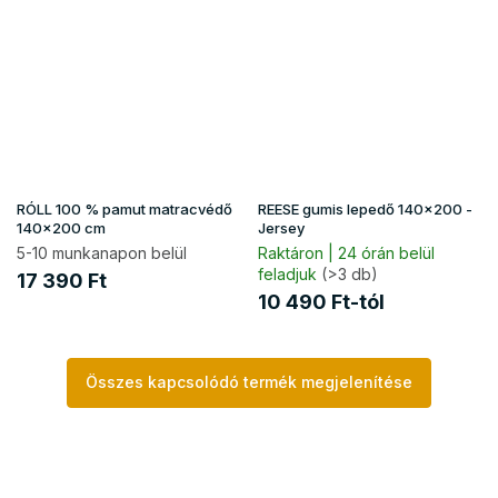
RÓLL 100 % pamut matracvédő
REESE gumis lepedő 140x200 -
140x200 cm
Jersey
5-10 munkanapon belül
Raktáron | 24 órán belül
feladjuk
(>3 db)
17 390 Ft
10 490 Ft-tól
Összes kapcsolódó termék megjelenítése