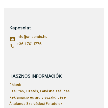
L
á
b
l
Kapcsolat
é
c
info
@
wilsondo.hu
+36 1 701 1776
HASZNOS INFORMÁCIÓK
Rólunk
Szállítás, Fizetés, Lakásba szállítás
Reklamáció és áru visszaküldése
Általános Szerződési Feltételek