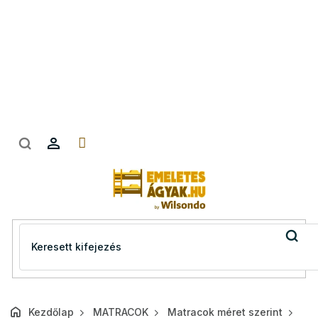
Ugrás
a
fő
tartalomhoz
Kezdőlap
MATRACOK
Matracok méret szerint