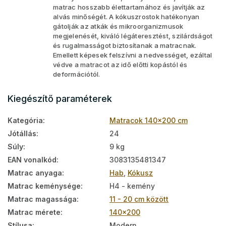
matrac hosszabb élettartamához és javítják az
alvás minőségét. A kókuszrostok hatékonyan
gátolják az atkák és mikroorganizmusok
megjelenését, kiváló légáteresztést, szilárdságot
és rugalmasságot biztosítanak a matracnak.
Emellett képesek felszívni a nedvességet, ezáltal
védve a matracot az idő előtti kopástól és
deformációtól.
Kiegészítő paraméterek
Kategória
:
Matracok 140x200 cm
Jótállás
:
24
Súly
:
9 kg
EAN vonalkód
:
3083135481347
Matrac anyaga
:
Hab
,
Kókusz
Matrac keménysége
:
H4 - kemény
Matrac magassága
:
11 - 20 cm között
Matrac mérete
:
140x200
Stílusa
:
Modern