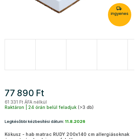
ingyenes
77 890 Ft
61 331 Ft ÁFA nélkül
Eg
Raktáron | 24 órán belül feladjuk
(>3 db)
Legkésőbbi kézbesítési dátum:
11.8.2026
Kókusz - hab matrac RUDY 200x140 cm allergiásoknak