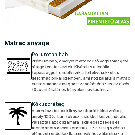
Matrac anyaga
Poliuretán hab
Prémium hab, amelyet matracok fő vagy támogató
rétegeként terveztek. Kivételes ellenálló
képességgel rendelkezik a felfekvésekkel és
deformációkkal szemben, ami hozzájárul a matrac
élettartamának meghosszabbításához és az alvás
közbeni általános kényelem javításához.
Kókuszréteg
A természetes és környezetbarát kókuszréteg,
amely 100%-ban kókuszrostokból készül, ideális
választás azok számára, akik egészséges és
fenntartható alvást keresnek. Ez a réteg számos
előnnyel rendelkezik, amelyek hozzájárulnak a