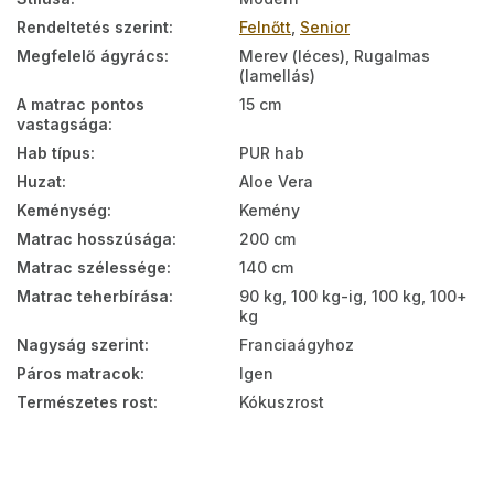
Rendeltetés szerint
:
Felnőtt
,
Senior
Megfelelő ágyrács
:
Merev (léces), Rugalmas
(lamellás)
A matrac pontos
15 cm
vastagsága
:
Hab típus
:
PUR hab
Huzat
:
Aloe Vera
Keménység
:
Kemény
Matrac hosszúsága
:
200 cm
Matrac szélessége
:
140 cm
Matrac teherbírása
:
90 kg, 100 kg-ig, 100 kg, 100+
kg
Nagyság szerint
:
Franciaágyhoz
Páros matracok
:
Igen
Természetes rost
:
Kókuszrost