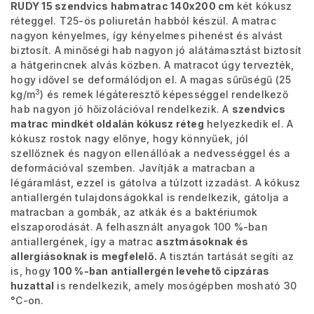
RUDY 15 szendvics habmatrac 140x200 cm
két kókusz
réteggel. T25-ös poliuretán habból készül. A matrac
nagyon kényelmes, így kényelmes pihenést és alvást
biztosít. A minőségi hab nagyon jó alátámasztást biztosít
a hátgerincnek alvás közben. A matracot úgy tervezték,
hogy idővel se deformálódjon el.
A magas sűrűségű (25
3
kg/m
) és remek légáteresztő képességgel rendelkező
hab nagyon jó hőizolációval rendelkezik. A
szendvics
matrac mindkét oldalán kókusz réteg
helyezkedik el. A
kókusz rostok nagy előnye, hogy könnyűek, jól
szellőznek és nagyon ellenállóak a nedvességgel és a
deformációval szemben. Javítják a matracban a
légáramlást, ezzel is gátolva a túlzott izzadást. A kókusz
antiallergén tulajdonságokkal is rendelkezik, gátolja a
matracban a gombák, az atkák és a baktériumok
elszaporodását. A felhasznált anyagok 100 %-ban
antiallergének, így a matrac
asztmásoknak és
allergiásoknak is megfelelő.
A tisztán tartását segíti az
is, hogy
100 %-ban antiallergén levehető cipzáras
huzattal
is rendelkezik, amely mosógépben mosható 30
°
C-on.