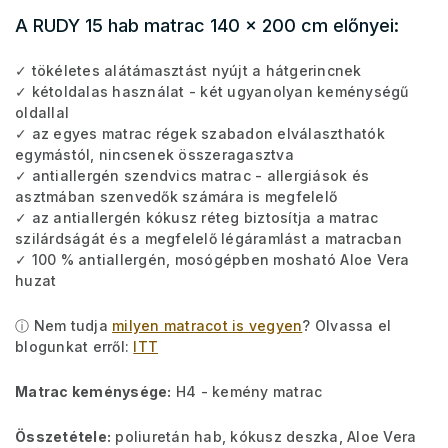
A RUDY 15 hab matrac 140 x 200 cm előnyei:
✓ tökéletes alátámasztást nyújt a hátgerincnek
✓ kétoldalas használat - két ugyanolyan keménységű
oldallal
✓ az egyes matrac régek szabadon elválaszthatók
egymástól, nincsenek összeragasztva
✓ antiallergén szendvics matrac - allergiások és
asztmában szenvedők számára is megfelelő
✓ az antiallergén kókusz réteg biztosítja a matrac
szilárdságát és a megfelelő légáramlást a matracban
✓ 100 % antiallergén, mosógépben mosható Aloe Vera
huzat
ⓘ Nem tudja
milyen matracot is vegyen
? Olvassa el
blogunkat erről:
ITT
Matrac keménysége:
H4 - kemény matrac
Összetétele:
poliuretán hab, kókusz deszka, Aloe Vera