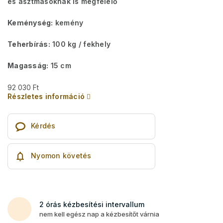
és asztmásoknak is megfelelő
Keménység:
kemény
Teherbírás:
100 kg ​​​​/ fekhely
Magasság:
15 cm
92 030 Ft
Részletes információ
Kérdés
Nyomon követés
2 órás kézbesítési intervallum
nem kell egész nap a kézbesítőt várnia