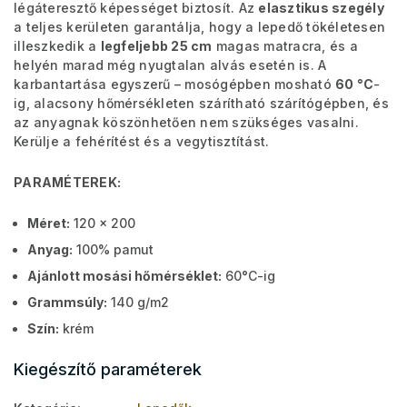
légáteresztő képességet biztosít. Az
elasztikus szegély
a teljes kerületen garantálja, hogy a lepedő tökéletesen
illeszkedik a
legfeljebb 25 cm
magas matracra, és a
helyén marad még nyugtalan alvás esetén is. A
karbantartása egyszerű – mosógépben mosható
60 °C
-
ig, alacsony hőmérsékleten szárítható szárítógépben, és
az anyagnak köszönhetően nem szükséges vasalni.
Kerülje a fehérítést és a vegytisztítást.
PARAMÉTEREK:
Méret:
120 x 200
Anyag:
100% pamut
Ajánlott mosási hőmérséklet:
60°C-ig
Grammsúly:
140 g/m2
Szín:
krém
Kiegészítő paraméterek