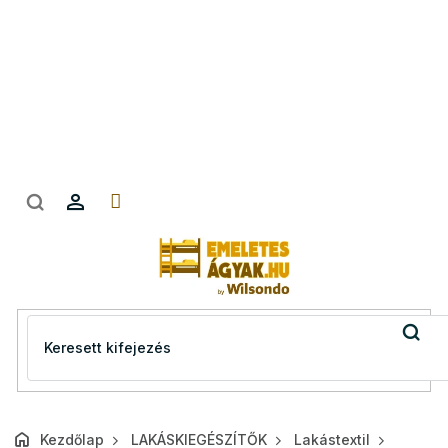
Ugrás
a
fő
tartalomhoz
Kezdőlap
LAKÁSKIEGÉSZÍTŐK
Lakástextil