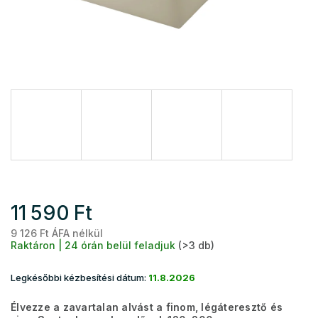
11 590 Ft
9 126 Ft ÁFA nélkül
Eg
Raktáron | 24 órán belül feladjuk
(>3 db)
Legkésőbbi kézbesítési dátum:
11.8.2026
Élvezze a zavartalan alvást a finom, légáteresztő és