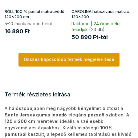
RÓLL 100 % pamut matracvédő
CAROLINA habszivacs matrac
120x200 cm
120x200
5-10 munkanapon belül
Raktáron | 24 órán belül
feladjuk
(>3 db)
16 890 Ft
50 890 Ft-tól
Összes kapcsolódó termék megjelenítése
Termék részletes leírása
A hálószobájában még nagyobb kényelmet biztosít a
Sante Jersey gumis lepedő
elegáns
pezsgő
színben. A
120 × 200 cm
méretével ideális a szélesebb
egyszemélyes ágyakhoz. Kiváló minőségű
100%
pamutból
készült, a lepedő kellemes tapintású és kiváló