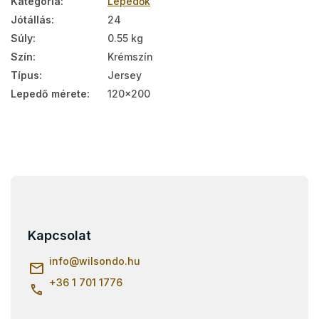
Kategória
:
Lepedők
Jótállás
:
24
Súly
:
0.55 kg
Szín
:
Krémszín
Típus
:
Jersey
Lepedő mérete
:
120x200
L
á
b
l
Kapcsolat
é
c
info
@
wilsondo.hu
+36 1 701 1776