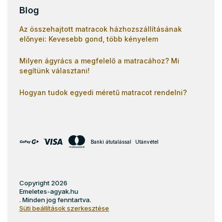
Blog
Az összehajtott matracok házhozszállításának
előnyei: Kevesebb gond, több kényelem
Milyen ágyrács a megfelelő a matracához? Mi
segítünk választani!
Hogyan tudok egyedi méretű matracot rendelni?
Banki átutalással
Utánvétel
Copyright 2026
Emeletes-agyak.hu
. Minden jog fenntartva.
Süti beállítások szerkesztése