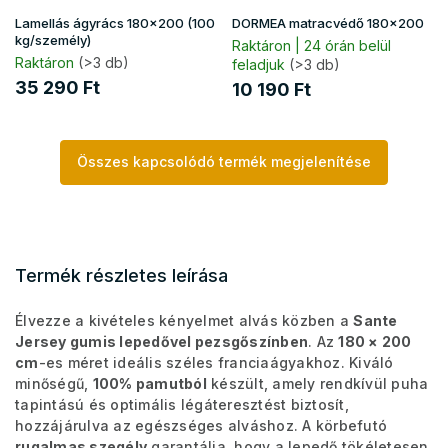
Lamellás ágyrács 180x200 (100
DORMEA matracvédő 180x200
kg/személy)
Raktáron | 24 órán belül
Raktáron
(>3 db)
feladjuk
(>3 db)
35 290 Ft
10 190 Ft
Összes kapcsolódó termék megjelenítése
Termék részletes leírása
Élvezze a kivételes kényelmet alvás közben a
Sante
Jersey gumis lepedővel pezsgőszínben
. Az
180 × 200
cm
-es méret ideális széles franciaágyakhoz. Kiváló
minőségű,
100% pamutból
készült, amely rendkívül puha
tapintású és optimális légáteresztést biztosít,
hozzájárulva az egészséges alváshoz. A körbefutó
rugalmas szegély
garantálja, hogy a lepedő tökéletesen