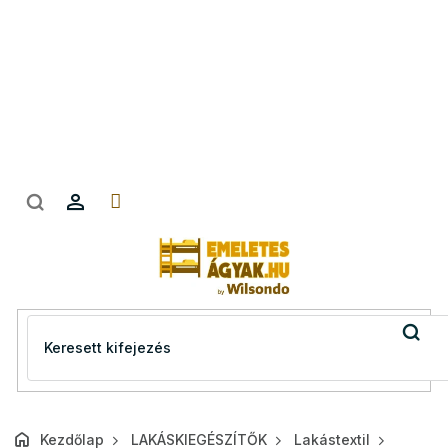
Ugrás
a
fő
tartalomhoz
Kezdőlap
LAKÁSKIEGÉSZÍTŐK
Lakástextil