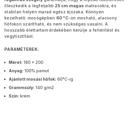
illeszkedik a legfeljebb
25 cm magas
matracokra, és
stabilan helyén marad egész éjszaka. Könnyen
kezelhető: mosógépben
60 °C
-on mosható, alacsony
hőfokon szárítható, és nem szükséges vasalni. A
hosszabb élettartam érdekében kerülje a fehérítést és
vegytisztítást.
PARAMÉTEREK:
Méret:
180 x 200
Anyag:
100% pamut
Ajánlott mosási hőfok:
60°C-ig
Grammsúly:
140 g/m2
Szín:
krém