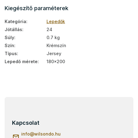
Kiegészítő paraméterek
Kategória
:
Lepedők
Jótállás
:
24
Súly
:
0.7 kg
Szín
:
Krémszín
Típus
:
Jersey
Lepedő mérete
:
180x200
L
á
b
l
Kapcsolat
é
c
info
@
wilsondo.hu