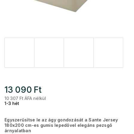
13 090 Ft
10 307 Ft ÁFA nélkül
Eg
1-3 hét
Egyszerűsítse le az ágy gondozását a Sante Jersey
180x200 cm-es gumis lepedővel elegáns pezsgő
árnyalatban