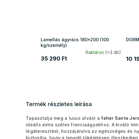
Lamellás ágyrács 180x200 (100
DORME
kg/személy)
Raktáron
(>3 db)
35 290 Ft
10 1
Termék részletes leírása
Tapasztalja meg a luxus alvást a
fehér Sante Jer
ideális extra széles franciaágyakhoz. A kiváló m
légáteresztést, hozzájárulva az egészséges és n
biztosítja, hogy a lepedő tökéletesen illeszkedje