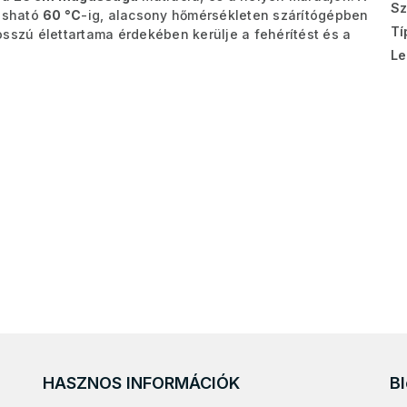
Sz
osható
60 °C
-ig, alacsony hőmérsékleten szárítógépben
Tí
sszú élettartama érdekében kerülje a fehérítést és a
Le
HASZNOS INFORMÁCIÓK
B