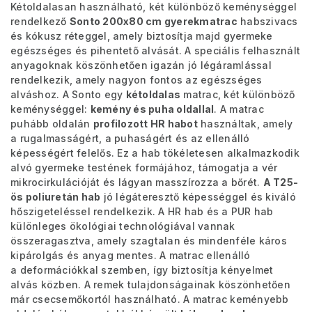
Kétoldalasan használható, két különböző keménységgel
rendelkező
Sonto 200x80 cm gyerekmatrac
habszivacs
és kókusz réteggel, amely biztosítja majd gyermeke
egészséges és pihentető alvását. A speciális felhasznált
anyagoknak köszönhetően igazán jó légáramlással
rendelkezik, amely nagyon fontos az egészséges
alváshoz.
A Sonto egy
kétoldalas
matrac, két különböző
keménységgel:
kemény és puha oldallal
. A matrac
puhább oldalán
profilozott HR habot
használtak, amely
a rugalmasságért, a puhaságért és az ellenálló
képességért felelős. Ez a hab tökéletesen alkalmazkodik
alvó gyermeke testének formájához, támogatja a vér
mikrocirkulációját és lágyan masszírozza a bőrét.
A T25-
ös poliuretán hab
jó légáteresztő képességgel és kiváló
hőszigeteléssel rendelkezik. A HR hab és a PUR hab
különleges ökológiai technológiával vannak
összeragasztva, amely szagtalan és mindenféle káros
kipárolgás és anyag mentes. A matrac ellenálló
a deformációkkal szemben, így biztosítja kényelmet
alvás közben.
A remek tulajdonságainak köszönhetően
már csecsemőkortól használható. A matrac keményebb