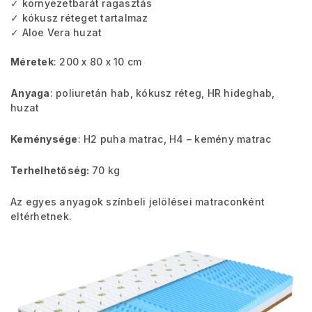
✓ környezetbarát ragasztás
✓ kókusz réteget tartalmaz
✓ Aloe Vera huzat
Méretek
: 200 x 80 x 10 cm
Anyaga
: poliuretán hab, kókusz réteg, HR hideghab,
huzat
Keménysége
: H2 puha matrac, H4 – kemény matrac
Terhelhetőség:
70 kg
Az egyes anyagok színbeli jelölései matraconként
eltérhetnek.