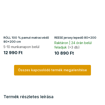
RÓLL 100 % pamut matracvédő
REESE jersey lepedő 80x200
80x200 cm
Raktáron | 24 órán belül
5-10 munkanapon belül
feladjuk
(>3 db)
12 990 Ft
10 890 Ft
Összes kapcsolódó termék megjelenítése
Termék részletes leírása