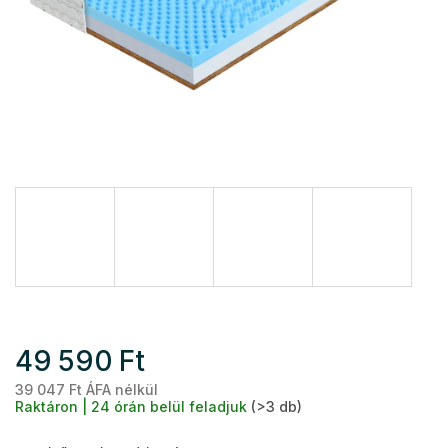
49 590 Ft
39 047 Ft ÁFA nélkül
Eg
Raktáron | 24 órán belül feladjuk
(>3 db)