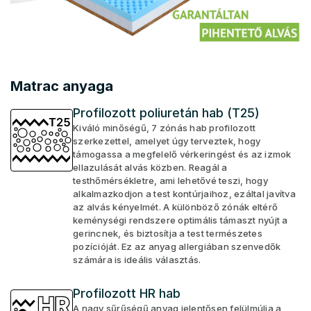
Matrac anyaga
Profilozott poliuretán hab (T25)
Kiváló minőségű, 7 zónás hab profilozott
szerkezettel, amelyet úgy terveztek, hogy
támogassa a megfelelő vérkeringést és az izmok
ellazulását alvás közben. Reagál a
testhőmérsékletre, ami lehetővé teszi, hogy
alkalmazkodjon a test kontúrjaihoz, ezáltal javítva
az alvás kényelmét. A különböző zónák eltérő
keménységi rendszere optimális támaszt nyújt a
gerincnek, és biztosítja a test természetes
pozícióját. Ez az anyag allergiában szenvedők
számára is ideális választás.
Profilozott HR hab
A nagy sűrűségű anyag jelentősen felülmúlja a