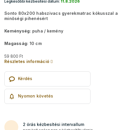
Legkésőbbi kézbesítési dátum:
11.8.2026
Sonto 80x200 habszivacs gyerekmatrac kókusszal a
minőségi pihenésért
Keménység:
puha / kemény
Magasság:
10 cm
59 800 Ft
Részletes információ
Kérdés
Nyomon követés
2 órás kézbesítési intervallum
nem kell egész nap a kézbesítőt várnia