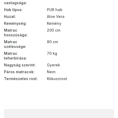
vastagsága
:
Hab típus
:
PUR hab
Huzat
:
Aloe Vera
Keménység
:
Kemény
Matrac
200 cm
hosszúsága
:
Matrac
80 cm
szélessége
:
Matrac
70 kg
teherbírása
:
Nagyság szerint
:
Gyerek
Páros matracok
:
Nem
Természetes rost
:
Kókuszrost
L
á