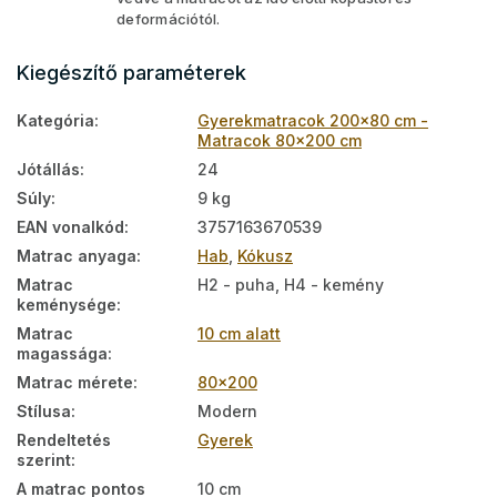
deformációtól.
Kiegészítő paraméterek
Kategória
:
Gyerekmatracok 200x80 cm -
Matracok 80x200 cm
Jótállás
:
24
Súly
:
9 kg
EAN vonalkód
:
3757163670539
Matrac anyaga
:
Hab
,
Kókusz
Matrac
H2 - puha, H4 - kemény
keménysége
:
Matrac
10 cm alatt
magassága
:
Matrac mérete
:
80x200
Stílusa
:
Modern
Rendeltetés
Gyerek
szerint
:
A matrac pontos
10 cm