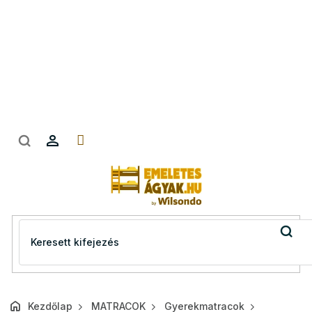
Ugrás
a
fő
tartalomhoz
Kezdőlap
MATRACOK
Gyerekmatracok