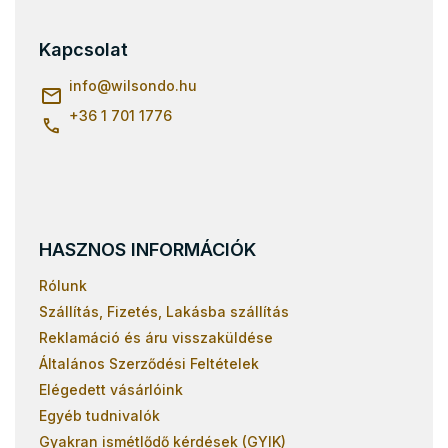
b
l
Kapcsolat
é
c
info
@
wilsondo.hu
+36 1 701 1776
HASZNOS INFORMÁCIÓK
Rólunk
Szállítás, Fizetés, Lakásba szállítás
Reklamáció és áru visszaküldése
Általános Szerződési Feltételek
Elégedett vásárlóink
Egyéb tudnivalók
Gyakran ismétlődő kérdések (GYIK)