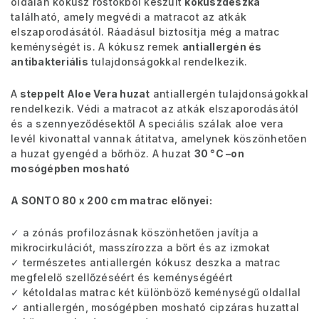
oldalán kókusz rostokból készült
kókuszdeszka
található, amely megvédi a matracot az atkák
elszaporodásától. Ráadásul biztosítja még a matrac
keménységét is. A kókusz remek
antiallergén és
antibakteriális
tulajdonságokkal rendelkezik.
A
steppelt Aloe Vera huzat
antiallergén tulajdonságokkal
rendelkezik. Védi a matracot az atkák elszaporodásától
és a szennyeződésektől A speciális szálak aloe vera
levél kivonattal vannak átitatva, amelynek köszönhetően
a huzat gyengéd a bőrhöz. A huzat
30 °C –on
mosógépben mosható
A SONTO 80 x 200 cm matrac előnyei:
✓ a zónás profilozásnak köszönhetően javítja a
mikrocirkulációt, masszírozza a bőrt és az izmokat
✓ természetes antiallergén kókusz deszka a matrac
megfelelő szellőzéséért és keménységéért
✓ kétoldalas matrac két különböző keménységű oldallal
✓ antiallergén, mosógépben mosható cipzáras huzattal