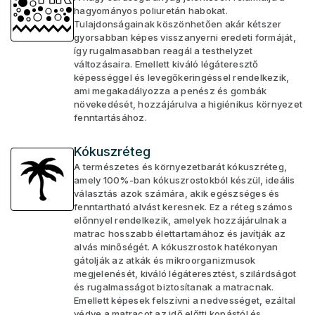
hagyományos poliuretán habokat.
Tulajdonságainak köszönhetően akár kétszer
gyorsabban képes visszanyerni eredeti formáját,
így rugalmasabban reagál a testhelyzet
változásaira. Emellett kiváló légáteresztő
képességgel és levegőkeringéssel rendelkezik,
ami megakadályozza a penész és gombák
növekedését, hozzájárulva a higiénikus környezet
fenntartásához.
Kókuszréteg
A természetes és környezetbarát kókuszréteg,
amely 100%-ban kókuszrostokból készül, ideális
választás azok számára, akik egészséges és
fenntartható alvást keresnek. Ez a réteg számos
előnnyel rendelkezik, amelyek hozzájárulnak a
matrac hosszabb élettartamához és javítják az
alvás minőségét. A kókuszrostok hatékonyan
gátolják az atkák és mikroorganizmusok
megjelenését, kiváló légáteresztést, szilárdságot
és rugalmasságot biztosítanak a matracnak.
Emellett képesek felszívni a nedvességet, ezáltal
védve a matracot az idő előtti kopástól és