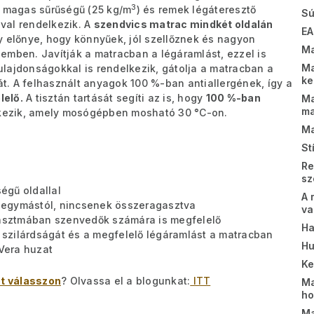
3
A magas sűrűségű (25 kg/m
) és remek légáteresztő
Sú
val rendelkezik. A
szendvics matrac mindkét oldalán
EA
y előnye, hogy könnyűek, jól szellőznek és nagyon
Ma
emben. Javítják a matracban a légáramlást, ezzel is
Ma
tulajdonságokkal is rendelkezik, gátolja a matracban a
k
. A felhasznált anyagok 100 %-ban antiallergének, így a
lelő.
A tisztán tartását segíti az is, hogy
100 %-ban
Ma
m
lkezik, amely mosógépben mosható 30
°
C-on.
Ma
St
Re
sz
égű oldallal
A 
 egymástól, nincsenek összeragasztva
va
s asztmában szenvedők számára is megfelelő
Ha
c szilárdságát és a megfelelő légáramlást a matracban
Hu
Vera huzat
K
t válasszon
? Olvassa el a blogunkat:
ITT
Ma
ho
Ma