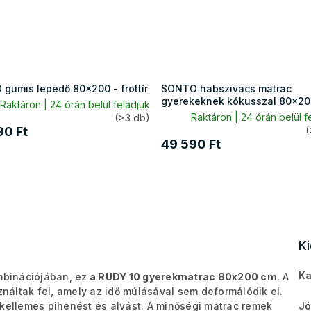
 gumis lepedő 80x200 - frottír
SONTO habszivacs matrac
gyerekeknek kókusszal 80x20
Raktáron | 24 órán belül feladjuk
Raktáron | 24 órán belül f
(>3 db)
90 Ft
(
49 590 Ft
K
Ka
binációjában, ez
a RUDY 10 gyerekmatrac 80x200 cm
. A
náltak fel, amely az idő múlásával sem deformálódik el.
 kellemes pihenést és alvást. A minőségi matrac remek
Jó