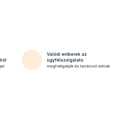
Valódi emberek az
ról
ügyfélszolgálato
gel
meghallgatják és tanácsot adnak