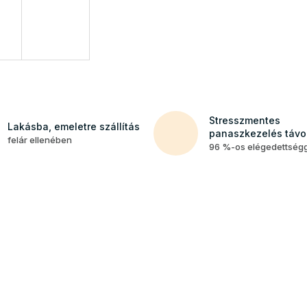
Stresszmentes
Lakásba, emeletre szállítás
panaszkezelés távol
felár ellenében
96 %-os elégedettség