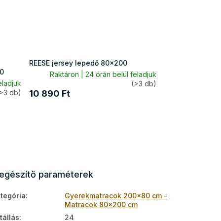
REESE jersey lepedő 80x200
0
Raktáron | 24 órán belül feladjuk
eladjuk
(>3 db)
>3 db)
10 890 Ft
iegészítő paraméterek
tegória
:
Gyerekmatracok 200x80 cm -
Matracok 80x200 cm
tállás
:
24