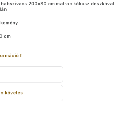
 habszivacs 200x80 cm matrac kókusz deszkával
lán
kemény
0 cm
formáció
s
n követés