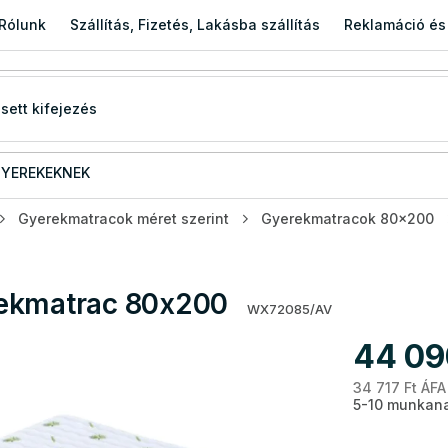
Rólunk
Szállítás, Fizetés, Lakásba szállítás
Reklamáció és
YEREKEKNEK
Gyerekmatracok méret szerint
Gyerekmatracok 80x200
rekmatrac 80x200
WX72085/AV
44 09
34 717 Ft ÁFA
5-10 munkana