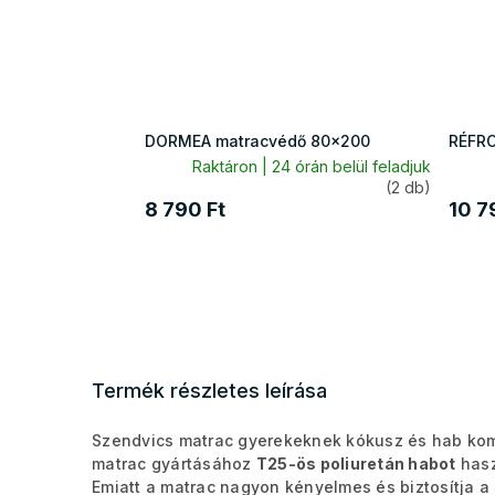
DORMEA matracvédő 80x200
RÉFRO
Raktáron | 24 órán belül feladjuk
(2 db)
8 790 Ft
10 7
Termék részletes leírása
Szendvics matrac gyerekeknek kókusz és hab kom
matrac gyártásához
T25-ös poliuretán habot
hasz
Emiatt a matrac nagyon kényelmes és biztosítja a