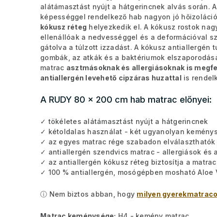
alátámasztást nyújt a hátgerincnek alvás során. 
képességgel rendelkező hab nagyon jó hőizoláció
kókusz réteg
helyezkedik el. A kókusz rostok nag
ellenállóak a nedvességgel és a deformációval sz
gátolva a túlzott izzadást. A kókusz antiallergén 
gombák, az atkák és a baktériumok elszaporodását
matrac
asztmásoknak és allergiásoknak is megfe
antiallergén levehető cipzáras huzattal
is rende
A RUDY 80 x 200 cm hab matrac előnyei:
✓ tökéletes alátámasztást nyújt a hátgerincnek
✓ kétoldalas használat - két ugyanolyan keménys
✓ az egyes matrac rége szabadon elválaszthatók
✓ antiallergén szendvics matrac - allergiások é
✓ az antiallergén kókusz réteg biztosítja a matra
✓ 100 % antiallergén, mosógépben mosható Aloe 
ⓘ Nem biztos abban, hogy
milyen gyerekmatraco
Matrac keménysége:
H4 - kemény matrac