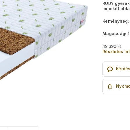
RUDY gyerek
mindkét olda
Keménység:
Magasság:
1
49 390 Ft
Részletes in
Kérdé
Nyomo