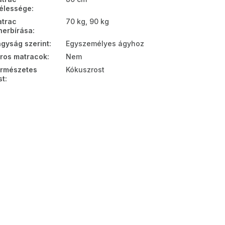
élessége
:
trac
70 kg, 90 kg
herbírása
:
gyság szerint
:
Egyszemélyes ágyhoz
ros matracok
:
Nem
rmészetes
Kókuszrost
st
: