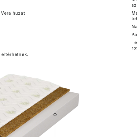
sz
 Vera huzat
Ma
te
Na
Pá
Te
ro
 eltérhetnek.