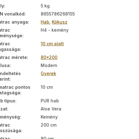
ly
:
5 kg
N vonalkód
:
8655786268155
trac anyaga
:
Hab
,
Kókusz
trac
H4 - kemény
eménysége
:
trac
10 cm alatt
agassága
:
trac mérete
:
80x200
ílusa
:
Modern
ndeltetés
Gyerek
erint
:
matrac pontos
10 cm
stagsága
:
b típus
:
PUR hab
zat
:
Aloe Vera
eménység
:
Kemény
trac
200 cm
sszúsága
:
trac
80 cm