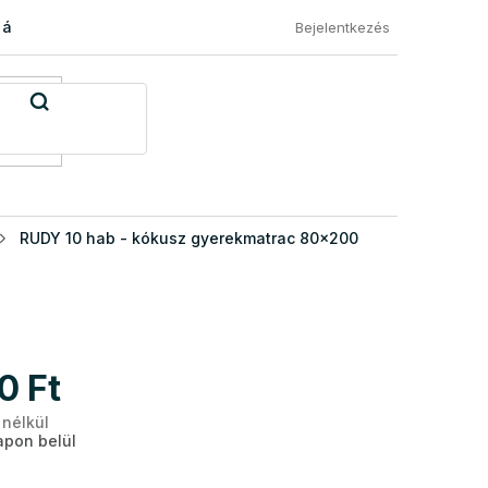
 áru visszaküldése
Általános Szerződési Feltételek
Eléged
Bejelentkezés
RUDY 10 hab - kókusz gyerekmatrac 80x200
0 Ft
 nélkül
Egységár:
pon belül