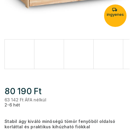
ingyenes
80 190 Ft
63 142 Ft ÁFA nélkül
Eg
2-6 hét
Stabil ágy kiváló minőségű tömör fenyőből oldalsó
korláttal és praktikus kihúzható fiókkal