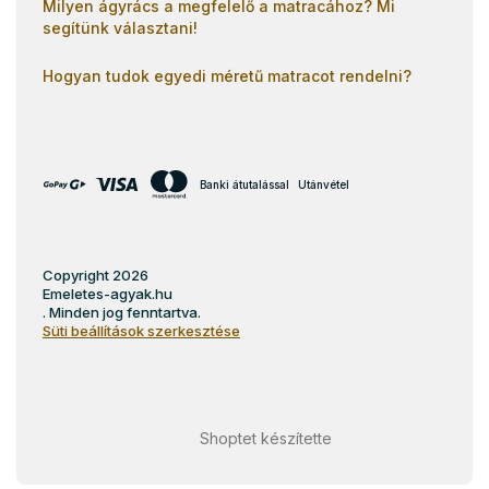
Milyen ágyrács a megfelelő a matracához? Mi
segítünk választani!
Hogyan tudok egyedi méretű matracot rendelni?
Banki átutalással
Utánvétel
Copyright 2026
Emeletes-agyak.hu
. Minden jog fenntartva.
Süti beállítások szerkesztése
Shoptet készítette