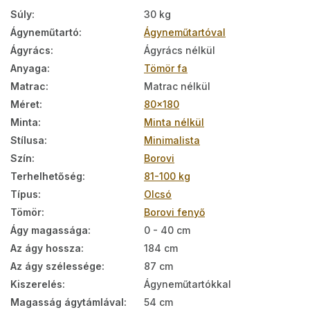
Súly
:
30 kg
Ágyneműtartó
:
Ágyneműtartóval
Ágyrács
:
Ágyrács nélkül
Anyaga
:
Tömör fa
Matrac
:
Matrac nélkül
Méret
:
80x180
Minta
:
Minta nélkül
Stílusa
:
Minimalista
Szín
:
Borovi
Terhelhetőség
:
81-100 kg
Típus
:
Olcsó
Tömör
:
Borovi fenyő
Ágy magassága
:
0 - 40 cm
Az ágy hossza
:
184 cm
Az ágy szélessége
:
87 cm
Kiszerelés
:
Ágyneműtartókkal
Magasság ágytámlával
:
54 cm