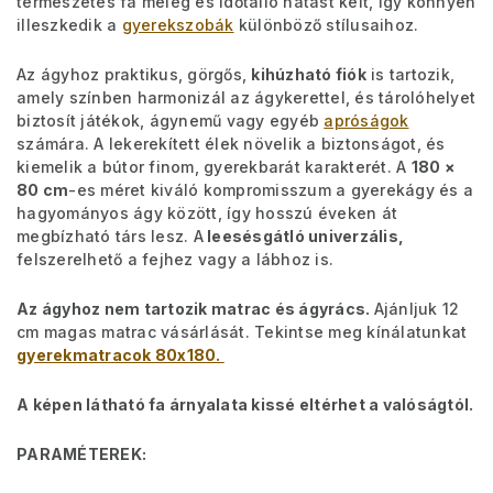
természetes fa meleg és időtálló hatást kelt, így könnyen
illeszkedik a
gyerekszobák
különböző stílusaihoz.
Az ágyhoz praktikus, görgős,
kihúzható fiók
is tartozik,
amely színben harmonizál az ágykerettel, és tárolóhelyet
biztosít játékok, ágynemű vagy egyéb
apróságok
számára. A lekerekített élek növelik a biztonságot, és
kiemelik a bútor finom, gyerekbarát karakterét. A
180 ×
80 cm
-es méret kiváló kompromisszum a gyerekágy és a
hagyományos ágy között, így hosszú éveken át
megbízható társ lesz. A
leesésgátló univerzális,
felszerelhető a fejhez vagy a lábhoz is.
Az ágyhoz nem tartozik matrac és ágyrács.
Ajánljuk 12
cm magas matrac vásárlását. Tekintse meg kínálatunkat
gyerekmatracok 80x180.
A képen látható fa árnyalata kissé eltérhet a valóságtól.
PARAMÉTEREK: