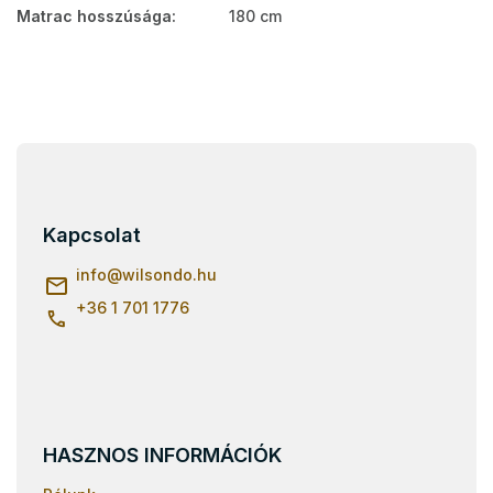
Matrac hosszúsága
:
180 cm
L
á
b
l
Kapcsolat
é
c
info
@
wilsondo.hu
+36 1 701 1776
HASZNOS INFORMÁCIÓK