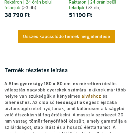
Raktáron | 24 órán belül
Raktáron | 24 órán belül
feladjuk
(>3 db)
feladjuk
(>3 db)
38 790 Ft
51 190 Ft
Összes kapcsolódó termék megjelenítése
Termék részletes leírása
A
Stas gyerekágy 180 × 80 cm-es méretben
ideális
választás nagyobb gyerekek számára, akiknek már több
helyre van szükségük a kényelmes
alváshoz
és
pihenéshez. Az oldalsó
leesésgátlók
egész éjszaka
biztonságérzetet nyújtanak, amit különösen a kiságyból
való átszokásnál fog értékelni. A masszív szerkezet 20
mm vastag
tömör fenyőfából
készült, amely garantálja a
szilárdságot, stabilitást és a hosszú élettartamot. A