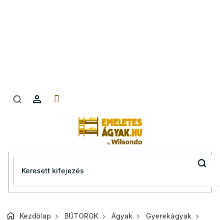
Ugrás
a
fő
tartalomhoz
Kezdőlap
BÚTOROK
Ágyak
Gyerekágyak