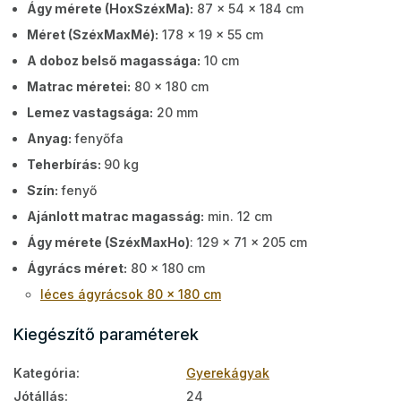
Ágy mérete (HoxSzéxMa):
87 x 54 x 184 cm
Méret (SzéxMaxMé):
178 x 19 x 55 cm
A doboz belső magassága:
10 cm
Matrac méretei:
80 x 180 cm
Lemez vastagsága:
20 mm
Anyag:
fenyőfa
Teherbírás:
90 kg
Szín:
fenyő
Ajánlott matrac magasság:
min. 12 cm
Ágy mérete (SzéxMaxHo)
: 129 x 71 x 205 cm
Ágyrács méret:
80 x 180 cm
léces ágyrácsok 80 x 180 cm
Kiegészítő paraméterek
Kategória
:
Gyerekágyak
Jótállás
:
24