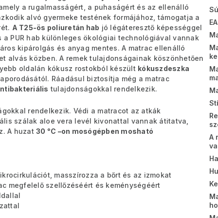
amely a rugalmasságért, a puhaságért és az ellenálló
Sú
azkodik alvó gyermeke testének formájához, támogatja a
EA
rét.
A T25-ös poliuretán hab
jó légáteresztő képességgel
Ma
és a PUR hab különleges ökológiai technológiával vannak
Ma
áros kipárolgás és anyag mentes. A matrac ellenálló
k
met alvás közben.
A remek tulajdonságainak köszönhetően
yebb oldalán kókusz rostokból készült
kókuszdeszka
Ma
m
zaporodásától. Ráadásul biztosítja még a matrac
ntibakteriális
tulajdonságokkal rendelkezik.
Ma
St
ágokkal rendelkezik. Védi a matracot az atkák
Re
is szálak aloe vera levél kivonattal vannak átitatva,
sz
z. A huzat
30 °C –on mosógépben mosható
A 
va
Ha
Hu
krocirkulációt, masszírozza a bőrt és az izmokat
K
ac megfelelő szellőzéséért és keménységéért
dallal
Ma
ho
zattal
Ma