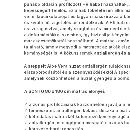
puhább oldalán
profilozott HR habot
használtak, 
képességért felelős. Ez a hab tökéletesen alkalm
vér mikrocirkulációját és lágyan masszírozza a bő
és kiváló hőszigeteléssel rendelkezik. A HR hab 
összeragasztva, amely szagtalan és mindenféle k
a deformációkkal szemben, így biztosítja kényel
már csecsemőkortól használható. A matrac kemén
található, amely megvédi a matracot az atkák els
keménységét is. A kókusz remek
antiallergén és a
A
steppelt Aloe Vera huzat
antiallergén tulajdons
elszaporodásától és a szennyeződésektől A speciál
amelynek köszönhetően a huzat gyengéd a bőrhö
A SONTO 80 x 180 cm matrac előnyei:
✓ a zónás profilozásnak köszönhetően javítja a mi
✓ természetes antiallergén kókusz deszka a matr
✓ kétoldalas matrac két különböző keménységű ol
✓ antiallergén, mosógépben mosható cipzáras hu
✓ környezetbarát ragasztás