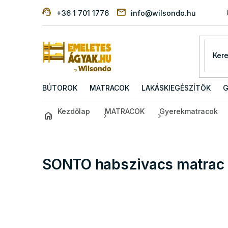
Ugrás
+36 1 701 1776
info@wilsondo.hu
a
fő
tartalomhoz
BÚTOROK
MATRACOK
LAKÁSKIEGÉSZÍTŐK
G
Kezdőlap
MATRACOK
Gyerekmatracok
SONTO habszivacs matrac 