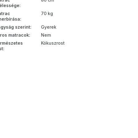
élessége
:
trac
70 kg
herbírása
:
gyság szerint
:
Gyerek
ros matracok
:
Nem
rmészetes
Kókuszrost
st
: