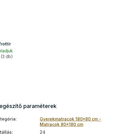
ottír
eladjuk
(3 db)
iegészítő paraméterek
tegória
:
Gyerekmatracok 180x80 cm -
Matracok 80x180 cm
tállás
:
24