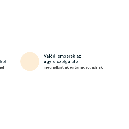
Valódi emberek az
ról
ügyfélszolgálato
gel
meghallgatják és tanácsot adnak