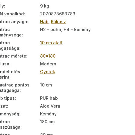
ly
:
9 kg
N vonalkód
:
2070873683783
trac anyaga
:
Hab
,
Kókusz
trac
H2 - puha, H4 - kemény
eménysége
:
trac
10 cm alatt
agassága
:
trac mérete
:
80x180
ílusa
:
Modern
ndeltetés
Gyerek
erint
:
matrac pontos
10 cm
stagsága
:
b típus
:
PUR hab
zat
:
Aloe Vera
eménység
:
Kemény
trac
180 cm
sszúsága
:
trac
80 cm