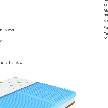
sz
Ma
te
Na
Pá
ab, huzat
Te
ro
ac
 eltérhetnek.