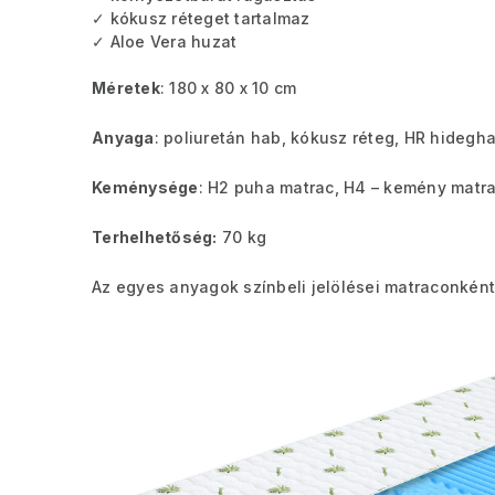
✓ kókusz réteget tartalmaz
✓ Aloe Vera huzat
Méretek
: 180 x 80 x 10 cm
Anyaga
: poliuretán hab, kókusz réteg, HR hidegh
Keménysége
: H2 puha matrac, H4 – kemény matr
Terhelhetőség:
70 kg
Az egyes anyagok színbeli jelölései matraconként