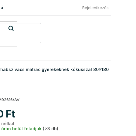
 áru visszaküldése
Általános Szerződési Feltételek
Eléged
Bejelentkezés
habszivacs matrac gyerekeknek kókusszal 80x180
92616/AV
0 Ft
 nélkül
Egységár:
 órán belül feladjuk
(>3 db)