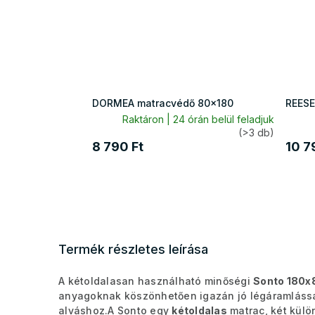
DORMEA matracvédő 80x180
REESE
Raktáron | 24 órán belül feladjuk
(>3 db)
8 790 Ft
10 7
Termék részletes leírása
A kétoldalasan használható minőségi
Sonto 180x
anyagoknak köszönhetően igazán jó légáramlássa
alváshoz.
A Sonto egy
kétoldalas
matrac, két kül