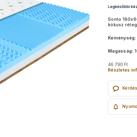
Legkésőbbi kéz
Sonto 180x8
kókusz réteg
Keménység:
Magasság:
1
46 790 Ft
Részletes in
Kérdé
Nyomo