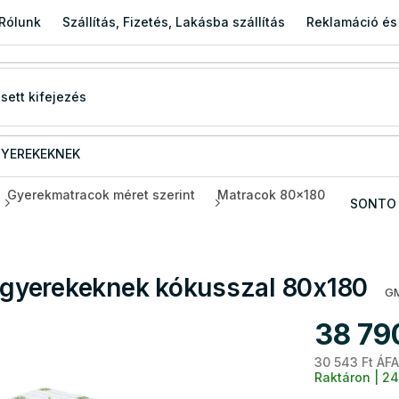
Rólunk
Szállítás, Fizetés, Lakásba szállítás
Reklamáció és
YEREKEKNEK
Gyerekmatracok méret szerint
Matracok 80x180
SONTO 
gyerekeknek kókusszal 80x180
GM
38 79
30 543 Ft ÁFA
Raktáron | 24