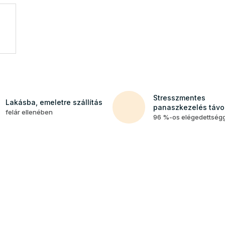
Stresszmentes
Lakásba, emeletre szállítás
panaszkezelés távol
felár ellenében
96 %-os elégedettség