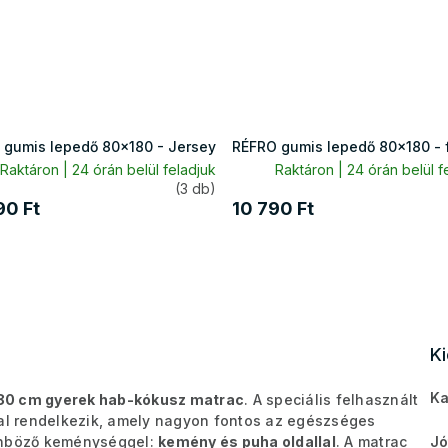
 gumis lepedő 80x180 - Jersey
RÉFRO gumis lepedő 80x180 - fr
Raktáron | 24 órán belül feladjuk
Raktáron | 24 órán belül f
(3 db)
90 Ft
10 790 Ft
K
Ka
80 cm gyerek hab-kókusz matrac
. A speciális felhasznált
l rendelkezik, amely nagyon fontos az egészséges
önböző keménységgel:
kemény és puha oldallal
. A matrac
Jó