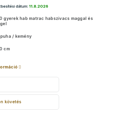
besítési dátum:
11.8.2026
0 gyerek hab matrac habszivacs maggal és
gel
puha / kemény
0 cm
formáció
s
n követés