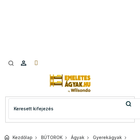
Ugrás
a
fő
tartalomhoz
Kezdőlap
BÚTOROK
Ágyak
Gyerekágyak