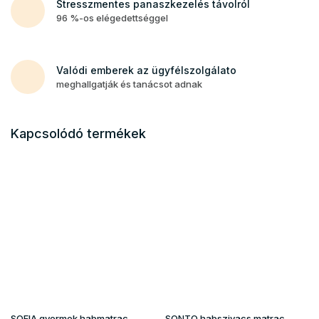
Stresszmentes panaszkezelés távolról
96 %-os elégedettséggel
Valódi emberek az ügyfélszolgálato
meghallgatják és tanácsot adnak
Kapcsolódó termékek
SOFIA gyermek habmatrac
SONTO habszivacs matrac