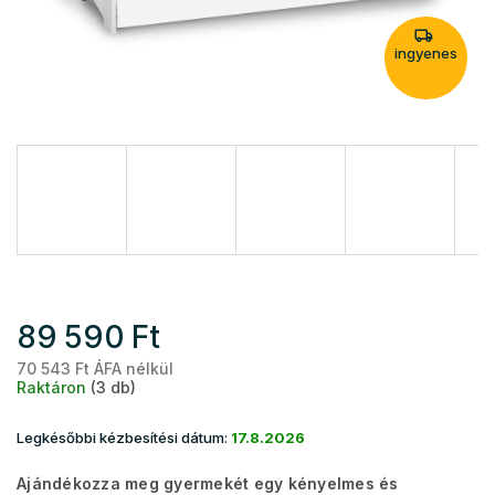
ingyenes
89 590 Ft
70 543 Ft ÁFA nélkül
Eg
Raktáron
(3 db)
Legkésőbbi kézbesítési dátum:
17.8.2026
Ajándékozza meg gyermekét egy kényelmes és