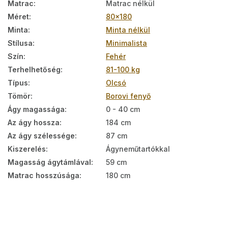
Matrac
:
Matrac nélkül
Méret
:
80x180
Minta
:
Minta nélkül
Stílusa
:
Minimalista
Szín
:
Fehér
Terhelhetőség
:
81-100 kg
Típus
:
Olcsó
Tömör
:
Borovi fenyő
Ágy magassága
:
0 - 40 cm
Az ágy hossza
:
184 cm
Az ágy szélessége
:
87 cm
Kiszerelés
:
Ágyneműtartókkal
Magasság ágytámlával
:
59 cm
Matrac hosszúsága
:
180 cm