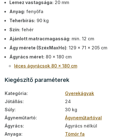
Lemez vastagsága:
20 mm
Anyag:
fenyőfa
Teherbírás:
90 kg
Szín:
fehér
Ajánlott matracmagasság:
min. 12 cm
Ágy mérete (SzéxMaxHo)
: 129 x 71 x 205 cm
Ágyrács méret:
80 x 180 cm
léces ágyrácsok 80 x 180 cm
Kiegészítő paraméterek
Kategória
:
Gyerekágyak
Jótállás
:
24
Súly
:
30 kg
Ágyneműtartó
:
Ágyneműtartóval
Ágyrács
:
Ágyrács nélkül
Anyaga
:
Tömör fa