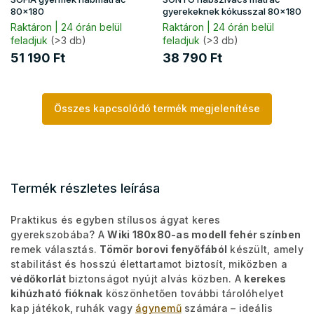
80x180
gyerekeknek kókusszal 80x180
Raktáron | 24 órán belül
Raktáron | 24 órán belül
feladjuk
(>3 db)
feladjuk
(>3 db)
51 190 Ft
38 790 Ft
Összes kapcsolódó termék megjelenítése
Termék részletes leírása
Praktikus és egyben stílusos ágyat keres
gyerekszobába? A
Wiki 180x80-as modell fehér színben
remek választás.
Tömör borovi fenyőfából
készült, amely
stabilitást és hosszú élettartamot biztosít, miközben a
védőkorlát
biztonságot nyújt alvás közben. A
kerekes
kihúzható fióknak
köszönhetően további tárolóhelyet
kap játékok, ruhák vagy
ágynemű
számára – ideális