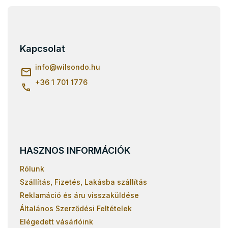
L
á
b
l
Kapcsolat
é
c
info
@
wilsondo.hu
+36 1 701 1776
HASZNOS INFORMÁCIÓK
Rólunk
Szállítás, Fizetés, Lakásba szállítás
Reklamáció és áru visszaküldése
Általános Szerződési Feltételek
Elégedett vásárlóink