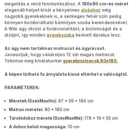
megoldás a rend fenntartásához. A
180x80 cm-es méret
elegendő helyet kínál a kényelmes
alváshoz
még
nagyobb gyerekeknek is, a semleges fehér szín pedig
könnyen kombinálható bármilyen szoba berendezésével.
A Wiki ágy ötvözi a funkcionalitást, a biztonságot és a
dizájnt, így minden
gyerekszoba
kedvelt darabja lesz.
Az ágy nem tartalmaz matracot és ágyrácsot.
Javasoljuk, hogy vásároljon 12 cm magas matracot.
Tekintse meg kínálatunkat
gyerekmatracok 80x180.
A képen látható fa árnyalata kissé eltérhet a valóságtól.
PARAMÉTEREK:
Méretek (SzéxMaxHo):
87 x 59 x 184 cm
Matrac méretei:
80 x 180 cm
Tárolódoboz mérete (SzéxMaxMé):
178 x 19 x 55 cm
A doboz belső magassága:
10 cm