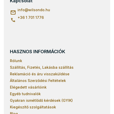
Kapcsolat
é
c
info
@
wilsondo.hu
+36 1 701 1776
HASZNOS INFORMÁCIÓK
Rólunk
Szállítás, Fizetés, Lakásba szállítás
Reklamáció és áru visszaküldése
Általános Szerződési Feltételek
Elégedett vásárlóink
Egyéb tudnivalók
Gyakran ismétlődő kérdések (GYIK)
Kiegészítő szolgáltatások
Blog