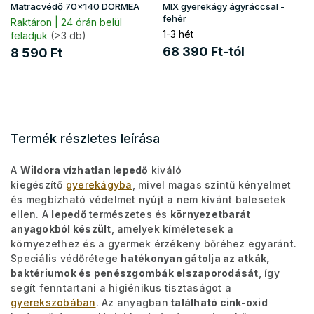
Matracvédő 70x140 DORMEA
MIX gyerekágy ágyráccsal -
fehér
Raktáron | 24 órán belül
1-3 hét
feladjuk
(>3 db)
68 390 Ft-tól
8 590 Ft
Termék részletes leírása
A
Wildora vízhatlan lepedő
kiváló
kiegészítő
gyerekágyba
, mivel magas szintű kényelmet
és megbízható védelmet nyújt a nem kívánt balesetek
ellen. A
lepedő
természetes és
környezetbarát
anyagokból készült
, amelyek kíméletesek a
környezethez és a gyermek érzékeny bőréhez egyaránt.
Speciális védőrétege
hatékonyan gátolja az atkák,
baktériumok és penészgombák elszaporodását
, így
segít fenntartani a higiénikus tisztaságot a
gyerekszobában
. Az anyagban
található cink-oxid