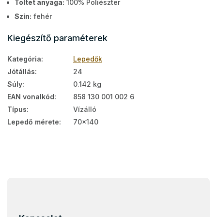
Töltet anyaga:
100% Poliészter
Szín:
fehér
Kiegészítő paraméterek
Kategória
:
Lepedők
Jótállás
:
24
Súly
:
0.142 kg
EAN vonalkód
:
858 130 001 002 6
Típus
:
Vízálló
Lepedő mérete
:
70x140
L
á
b
l