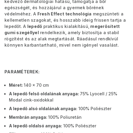
kedvező dermatológiai hatású, támogatja a bőr
egészségét, és hozzájárul a gyermek bőrének
védelméhez. A
Fresh Effect technológia
megszünteti a
kellemetlen szagokat, és hosszabb ideig frissen tartja a
lepedőt. A
lepedő
praktikus kialakítású,
megerősített
gumi szegéllyel
rendelkezik, amely biztosítja a stabil
rögzítést és az alak megtartását. Ráadásul rendkívül
könnyen karbantartható, mivel nem igényel vasalást.
PARAMÉTEREK:
Méret:
140 x 70 cm
A lepedő felső oldalának anyaga:
75% Lyocell / 25%
Modal cink-oxidokkal
A lepedő alsó oldalának anyaga:
100% Poliészter
Membrán anyaga:
100% Poliuretán
A lepedő oldalsó anyaga:
100% Poliészter