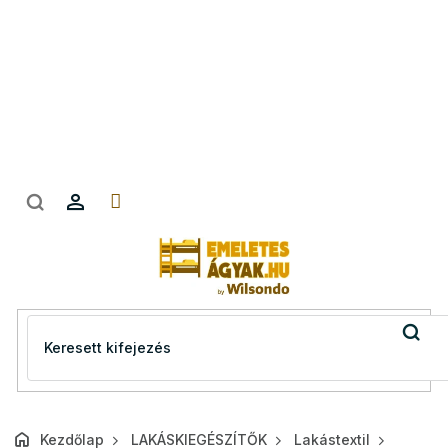
Ugrás
a
fő
tartalomhoz
Kezdőlap
LAKÁSKIEGÉSZÍTŐK
Lakástextil