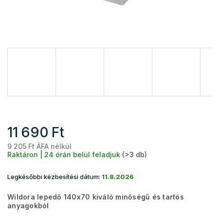
11 690 Ft
9 205 Ft ÁFA nélkül
Eg
Raktáron | 24 órán belül feladjuk
(>3 db)
Legkésőbbi kézbesítési dátum:
11.8.2026
Wildora lepedő 140x70 kiváló minőségű és tartós
anyagokból