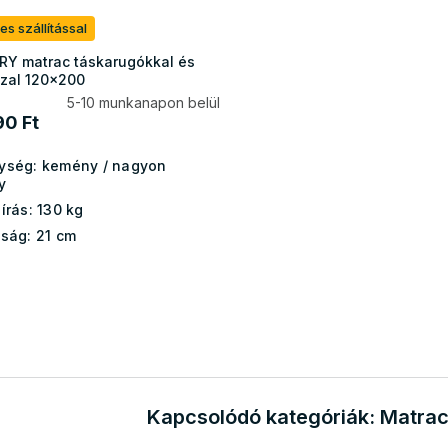
es szállítással
Y matrac táskarugókkal és
zal 120x200
5-10 munkanapon belül
90 Ft
ység:
kemény / nagyon
y
írás:
130 kg
ság:
21 cm
L
i
s
t
a
Kapcsolódó kategóriák: Matra
i
r