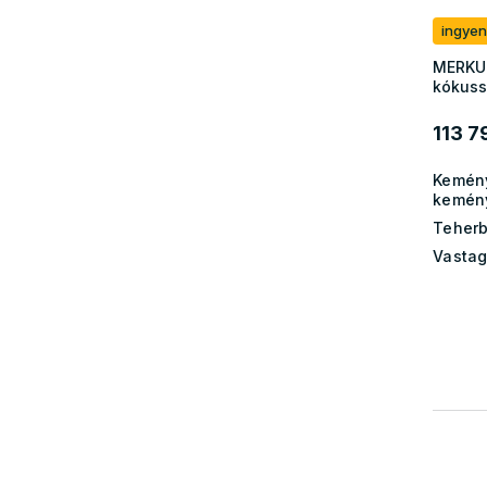
ingyen
MERKUR
kókuss
113 7
Kemén
kemén
Teherb
Vastag