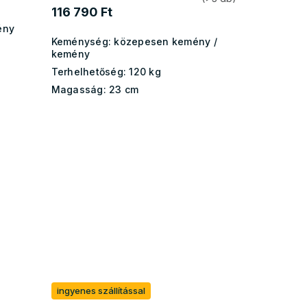
116 790 Ft
ény
Keménység:
közepesen kemény /
kemény
Terhelhetőség:
120 kg
Magasság:
23 cm
ingyenes szállítással