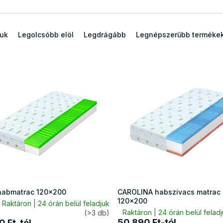
juk
Legolcsóbb elöl
Legdrágább
Legnépszerűbb terméke
habmatrac 120x200
CAROLINA habszivacs matrac
120x200
Raktáron | 24 órán belül feladjuk
Raktáron | 24 órán belül felad
(>3 db)
50 890 Ft-tól
0 Ft-tól