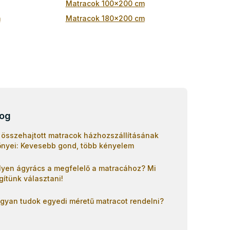
Matracok 100x200 cm
m
Matracok 180x200 cm
log
 összehajtott matracok házhozszállításának
őnyei: Kevesebb gond, több kényelem
lyen ágyrács a megfelelő a matracához? Mi
gítünk választani!
gyan tudok egyedi méretű matracot rendelni?