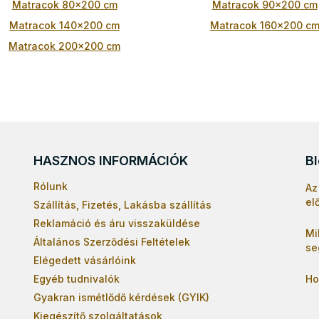
Matracok 80x200 cm
Matracok 90x200 cm
á
n
Matracok 140x200 cm
Matracok 160x200 c
y
í
Matracok 200x200 cm
t
á
s
e
l
e
m
e
HASZNOS INFORMÁCIÓK
B
i
Rólunk
Az
el
Szállítás, Fizetés, Lakásba szállítás
Reklamáció és áru visszaküldése
Mi
Általános Szerződési Feltételek
se
Elégedett vásárlóink
Egyéb tudnivalók
Ho
Gyakran ismétlődő kérdések (GYIK)
Kiegészítő szolgáltatások