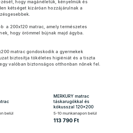
dezését, hogy magánéletük, kényelmük és
en kétséget kizáróan hozzájárulnak a
szésgesebbek.
bb a 200x120 matrac, amely természetes
knek, hogy örömmel bújnak majd ágyba.
0x200 matrac gondoskodik a gyermekek
at biztosítja tökéletes higiéniát és a tiszta
 egy valóban biztonságos otthonban nőnek fel.
MERKURY matrac
trac
táskarugókkal és
kókusszal 120x200
n belül
5-10 munkanapon belül
113 790 Ft