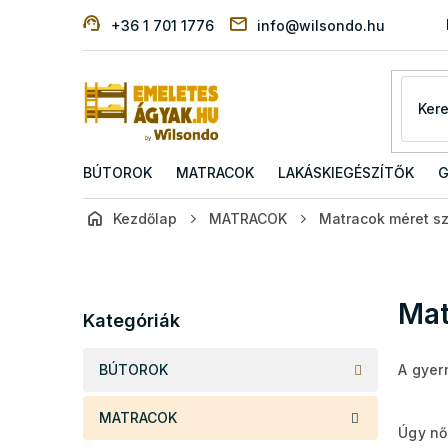
Ugrás
+36 1 701 1776
info@wilsondo.hu
a
fő
tartalomhoz
BÚTOROK
MATRACOK
LAKÁSKIEGÉSZÍTŐK
G
Kezdőlap
MATRACOK
Matracok méret sz
O
l
d
Kategóriák
Mat
a
Kategóriák
átugrása
l
s
BÚTOROK
A gyer
ó
p
MATRACOK
a
Úgy nő
n