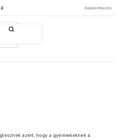
 áru visszaküldése
Általános Szerződési Feltételek
Eléged
Bejelentkezés
egtesznek azért, hogy a gyermekeknek a