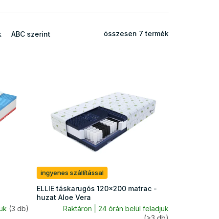
összesen
7
termék
k
ABC szerint
ingyenes szállítással
ELLIE táskarugós 120x200 matrac -
huzat Aloe Vera
juk
(3 db)
Raktáron | 24 órán belül feladjuk
(>3 db)