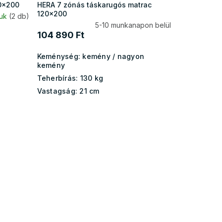
0x200
HERA 7 zónás táskarugós matrac
120x200
juk
(2 db)
5-10 munkanapon belül
104 890 Ft
Keménység:
kemény / nagyon
kemény
Teherbírás:
130 kg
Vastagság:
21 cm