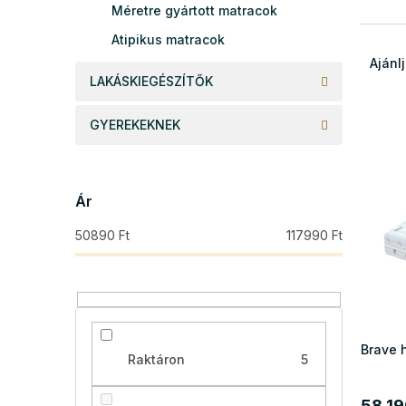
Méretre gyártott matracok
T
Atipikus matracok
e
Ajánl
r
LAKÁSKIEGÉSZÍTŐK
m
T
é
GYEREKEKNEK
e
k
r
e
m
k
é
r
Ár
k
e
50890
Ft
117990
Ft
e
n
k
d
l
e
i
z
s
é
t
s
Brave 
á
e
Raktáron
5
j
a
58 19