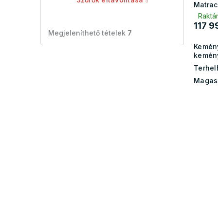
Matrac
Raktár
117 9
Megjeleníthető tételek
7
Kemén
kemén
Terhel
Magas