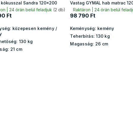
 kókusszal Sandra 120x200
Vastag GYMAL hab matrac 12
on | 24 órán belül feladjuk
(2 db)
Raktáron | 24 órán belül felad
90 Ft
98 790 Ft
ység:
közepesen kemény /
Keménység:
kemény
y
Teherbírás:
130 kg
hetőség:
130 kg
Magasság:
26 cm
ság:
21 cm