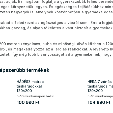
bat adják. Ez magában foglalja a gyerekszobák teljes beren
éges környezetük legyen. És egészséges fejlődésükhöz mind
zetes nagyagok is, amelynek köszönhetően a gyermeke egé
abad elfeledkezni az egészséges alvásról sem. Erre a legjo
kban gazdag, és olyan tökéletes alvást biztosít a gyermeke
200 matrac kényelmes, puha és minőségi. Alvás közben a 12
éről, és megakadályozza az allergiás reakciókat. A levehető huz
zetet. Így még több bizonyosságot ad a gyermekeinek, hogy
épszerűbb termékek
HÁDÉSZ matrac
HERA 7 zónás
táskarugókkal
táskarugós ma
120x200
120x200
5-10 munkanapon belül
5-10 munkanapo
100 990 Ft
104 890 Ft