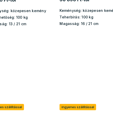
Keménység:
közepesen kem
ység:
közepesen kemény
Teherbírás:
100 kg
hetőség:
100 kg
Magasság:
16 / 21 cm
ság:
13 / 21 cm
es szállítással
ingyenes szállítással