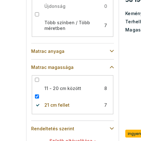
Újdonság
0
Kemén
Terhel
Több színben / Több
7
méretben
Magas
Matrac anyaga
Matrac magassága
11 - 20 cm között
8
21 cm fellet
7
Rendeltetés szerint
ingyen
Szűrők eltávolítása