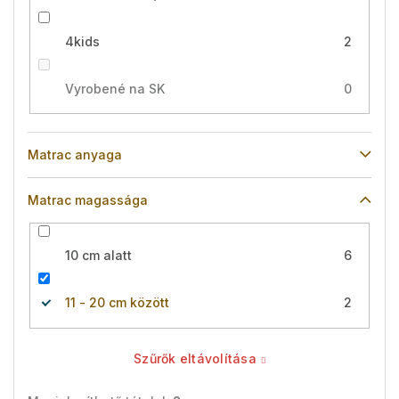
4kids
2
Vyrobené na SK
0
Matrac anyaga
Matrac magassága
10 cm alatt
6
11 - 20 cm között
2
Szűrők eltávolítása