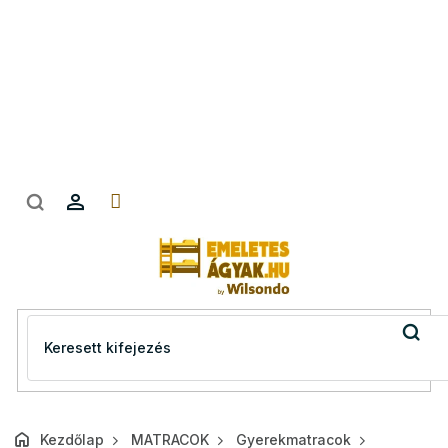
Ugrás
a
fő
tartalomhoz
Kezdőlap
MATRACOK
Gyerekmatracok