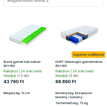
Megjeleníthető tételek
2
T
e
r
m
é
k
e
k
ingyenes szállítással
l
i
Brave gyerek hab matrac
HUNT táskarugós gyerekmatrac
s
80x190
80x190
t
Raktáron | 24 órán belül
Raktáron | 24 órán belül
feladjuk
(>3 db)
feladjuk
(3 db)
á
j
43 790 Ft
68 890 Ft
a
Magasság:
13 cm
Keménység:
közepesen
kemény / kemény
Terhelhetőség:
75 kg