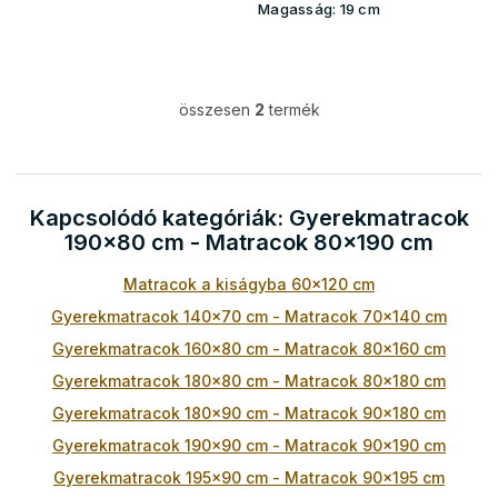
Magasság:
19 cm
összesen
2
termék
L
i
s
t
a
Kapcsolódó kategóriák: Gyerekmatracok
i
190x80 cm - Matracok 80x190 cm
r
á
Matracok a kiságyba 60x120 cm
n
y
Gyerekmatracok 140x70 cm - Matracok 70x140 cm
í
t
Gyerekmatracok 160x80 cm - Matracok 80x160 cm
á
Gyerekmatracok 180x80 cm - Matracok 80x180 cm
s
e
Gyerekmatracok 180x90 cm - Matracok 90x180 cm
l
Gyerekmatracok 190x90 cm - Matracok 90x190 cm
e
m
Gyerekmatracok 195x90 cm - Matracok 90x195 cm