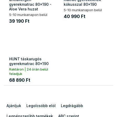
gyerekmatrac 80x190 -
kókusszal 80x190
Aloe Vera huzat
5-10 munkanapon belül
5-10 munkanapon belül
40 990 Ft
39 190 Ft
HUNT táskarugós
gyerekmatrac 80x190
Raktáron | 24 órán belül
feladjuk
68 890 Ft
T
e
Ajánljuk
Legolcsóbb elöl
Legdrágább
r
m
Legnépszerűbb termékek
ABC szerint