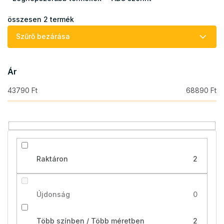
é
k
összesen
2
termék
e
Szűrő bezárása
k
r
e
Ár
n
d
43790
Ft
68890
Ft
e
z
é
s
e
Raktáron
2
Újdonság
0
Több színben / Több méretben
2