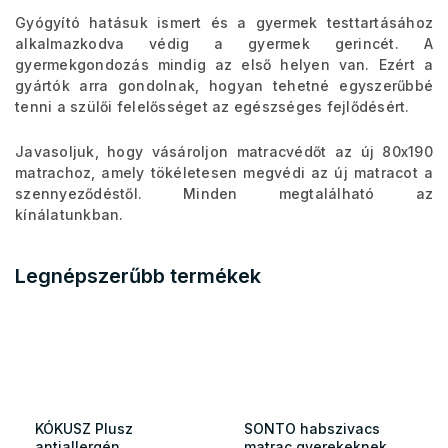
Gyógyító hatásuk ismert és a gyermek testtartásához
alkalmazkodva védig a gyermek gerincét. A
gyermekgondozás mindig az első helyen van. Ezért a
gyártók arra gondolnak, hogyan tehetné egyszerűbbé
tenni a szülői felelősséget az egészséges fejlődésért.
Javasoljuk, hogy vásároljon matracvédőt az új 80x190
matrachoz, amely tökéletesen megvédi az új matracot a
szennyeződéstől. Minden megtalálható az
kínálatunkban.
Legnépszerűbb termékek
KÓKUSZ Plusz
SONTO habszivacs
antiallergén
matrac gyerekeknek