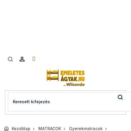
Ugrás
a
fő
tartalomhoz
Kezdőlap
MATRACOK
Gyerekmatracok