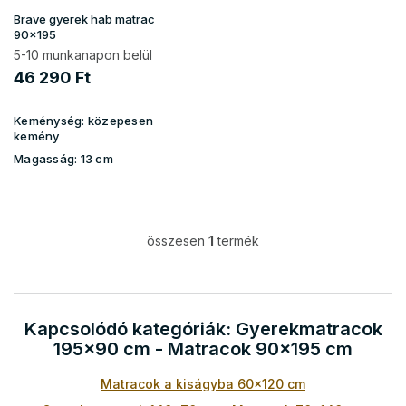
i
Brave gyerek hab matrac
s
90x195
t
5-10 munkanapon belül
á
46 290 Ft
j
a
Keménység:
közepesen
kemény
Magasság:
13 cm
összesen
1
termék
L
i
s
t
a
Kapcsolódó kategóriák: Gyerekmatracok
i
195x90 cm - Matracok 90x195 cm
r
á
Matracok a kiságyba 60x120 cm
n
y