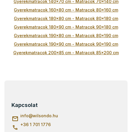
Gyerekmatracok 140x70 cm - Matracok 70x140 cm
í
t
Gyerekmatracok 160x80 cm - Matracok 80x160 cm
á
Gyerekmatracok 180x80 cm - Matracok 80x180 cm
s
e
Gyerekmatracok 180x90 cm - Matracok 90x180 cm
l
Gyerekmatracok 190x80 cm - Matracok 80x190 cm
e
m
Gyerekmatracok 190x90 cm - Matracok 90x190 cm
e
Gyerekmatracok 200x85 cm - Matracok 85x200 cm
i
Gyerekmatracok 200x80 cm - Matracok 80x200 cm
Gyerekmatracok 200x90 cm - Matracok 90x200 cm
Gyerekmatracok 200x100 cm - Matracok 100x200 cm
L
Gyerekmatracok 200x120 cm - Matracok 120x200 cm
á
Gyerekmatracok 200x140 cm - Matracok 140x200 cm
b
l
Kapcsolat
é
c
info
@
wilsondo.hu
+36 1 701 1776