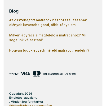
Blog
Az összehajtott matracok házhozszállításának
előnyei: Kevesebb gond, több kényelem
Milyen ágyrács a megfelelő a matracához? Mi
segítünk választani!
Hogyan tudok egyedi méretű matracot rendelni?
Banki átutalással
Utánvétel
Copyright 2026
Emeletes-agyak.hu
. Minden jog fenntartva.
Süti beállítások szerkesztése