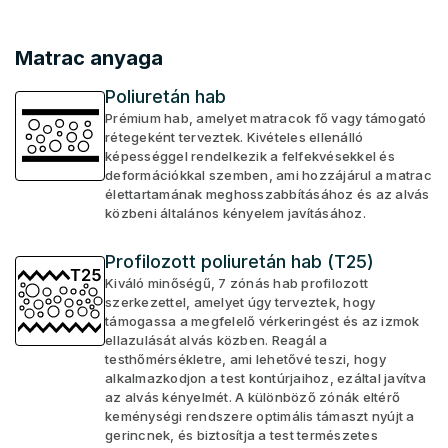
Matrac anyaga
Poliuretán hab
Prémium hab, amelyet matracok fő vagy támogató
rétegeként terveztek. Kivételes ellenálló
képességgel rendelkezik a felfekvésekkel és
deformációkkal szemben, ami hozzájárul a matrac
élettartamának meghosszabbításához és az alvás
közbeni általános kényelem javításához.
Profilozott poliuretán hab (T25)
Kiváló minőségű, 7 zónás hab profilozott
szerkezettel, amelyet úgy terveztek, hogy
támogassa a megfelelő vérkeringést és az izmok
ellazulását alvás közben. Reagál a
testhőmérsékletre, ami lehetővé teszi, hogy
alkalmazkodjon a test kontúrjaihoz, ezáltal javítva
az alvás kényelmét. A különböző zónák eltérő
keménységi rendszere optimális támaszt nyújt a
gerincnek, és biztosítja a test természetes