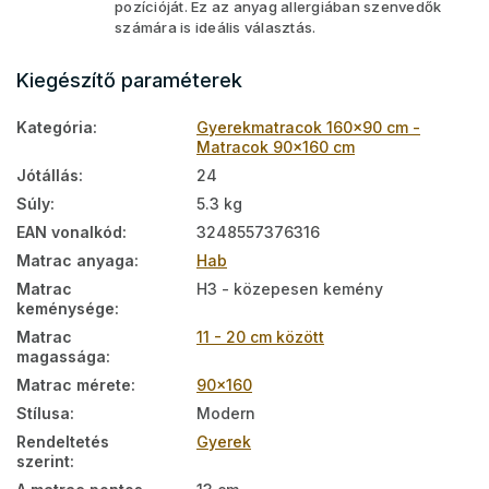
pozícióját. Ez az anyag allergiában szenvedők
számára is ideális választás.
Kiegészítő paraméterek
Kategória
:
Gyerekmatracok 160x90 cm -
Matracok 90x160 cm
Jótállás
:
24
Súly
:
5.3 kg
EAN vonalkód
:
3248557376316
Matrac anyaga
:
Hab
Matrac
H3 - közepesen kemény
keménysége
:
Matrac
11 - 20 cm között
magassága
:
Matrac mérete
:
90x160
Stílusa
:
Modern
Rendeltetés
Gyerek
szerint
: