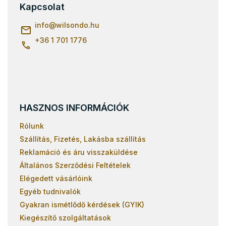
l
Kapcsolat
é
c
info
@
wilsondo.hu
+36 1 701 1776
HASZNOS INFORMÁCIÓK
Rólunk
Szállítás, Fizetés, Lakásba szállítás
Reklamáció és áru visszaküldése
Általános Szerződési Feltételek
Elégedett vásárlóink
Egyéb tudnivalók
Gyakran ismétlődő kérdések (GYIK)
Kiegészítő szolgáltatások