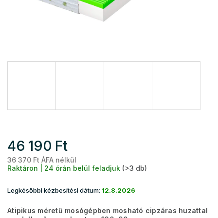
46 190 Ft
36 370 Ft ÁFA nélkül
Eg
Raktáron | 24 órán belül feladjuk
(>3 db)
Legkésőbbi kézbesítési dátum:
12.8.2026
Atipikus méretű mosógépben mosható cipzáras huzattal