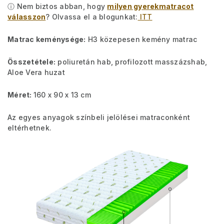
ⓘ Nem biztos abban, hogy
milyen gyerekmatracot
válasszon
? Olvassa el a blogunkat:
ITT
Matrac keménysége:
H3 közepesen kemény matrac
Összetétele:
poliuretán hab, profilozott masszázshab,
Aloe Vera huzat
Méret:
160 x 90 x 13 cm
Az egyes anyagok színbeli jelölései matraconként
eltérhetnek.