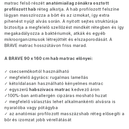
matrac felső részét
anatómiailag zónákra osztott
profilozott hab
réteg alkotja. A hab profilozott felszíne
lágyan masszírozza a bőrt és az izmokat, így extra
pihenést nyújt alvás során. A nyitott sejtes struktúrája
biztosítja a megfelelő szellőzést mindkét rétegben és így
megakadályozza a baktériumok, atkák és egyéb
mikroorganizmusok létrejöttét és elszaporodását. A
BRAVE matrac hosszútávon friss marad.
A BRAVE 90 x 160 cm hab matrac előnyei:
✓ csecsemőkortól használható
✓ megfelelő ágyrács: rugalmas lamellás
✓ kétoldalasan használható kényelmes matrac
✓ egyszerű
habszivacs matrac
kedvező áron
✓100%-ban antiallergén cipzáras mosható huzat
✓ megfelelő választás lehet alkalmankénti alvásra is
nyaralóba vagy pótágyba
✓ az anatómiai profilozott masszázshab réteg elősegíti a
bőr és izomzat jobb vérellátását