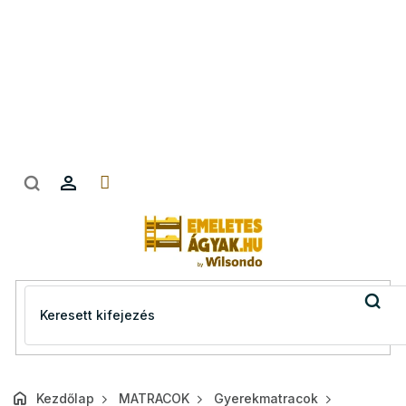
Ugrás
a
fő
tartalomhoz
Kezdőlap
MATRACOK
Gyerekmatracok