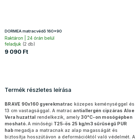
DORMEA matracvédő 160x90
Raktáron | 24 órán belül
feladjuk
(2 db)
9 090 Ft
Termék részletes leírása
BRAVE 90x160 gyerekmatrac
közepes keménységgel és
13 cm vastagsággal. A matrac
antiallergén cipzáras Aloe
Vera huzattal
rendelkezik, amely
30°C-on mosógépben
mosható.
A minőségi
T25-ös 25 kg/m3 sűrűségű PUR
hab
megadja a matracnak az alap magasságát és
biztosítja hosszútávon a deformációktól való védelmét. A