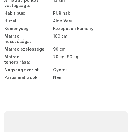
A matrac pontos
13 cm
vastagsága
:
Hab típus
:
PUR hab
Huzat
:
Aloe Vera
Keménység
:
Közepesen kemény
Matrac
160 cm
hosszúsága
:
Matrac szélessége
:
90 cm
Matrac
70 kg, 80 kg
teherbírása
:
Nagyság szerint
:
Gyerek
Páros matracok
:
Nem
L
á
b