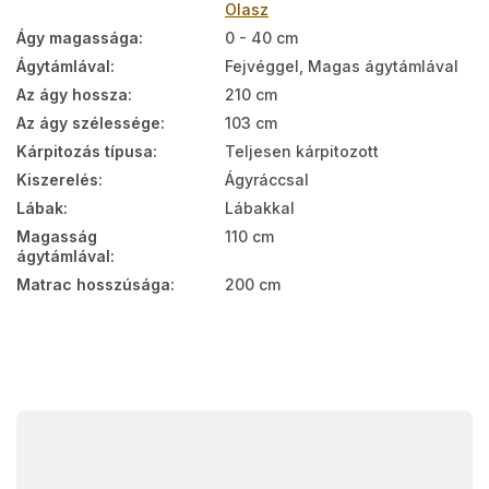
Olasz
Ágy magassága
:
0 - 40 cm
Ágytámlával
:
Fejvéggel, Magas ágytámlával
Az ágy hossza
:
210 cm
Az ágy szélessége
:
103 cm
Kárpitozás típusa
:
Teljesen kárpitozott
Kiszerelés
:
Ágyráccsal
Lábak
:
Lábakkal
Magasság
110 cm
ágytámlával
:
Matrac hosszúsága
:
200 cm
L
á
b