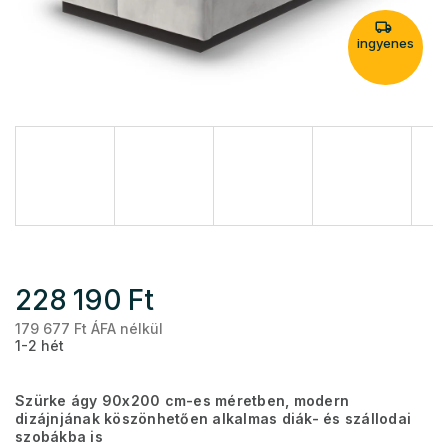
ingyenes
228 190 Ft
179 677 Ft ÁFA nélkül
Eg
1-2 hét
Szürke ágy 90x200 cm-es méretben, modern
dizájnjának köszönhetően alkalmas diák- és szállodai
szobákba is