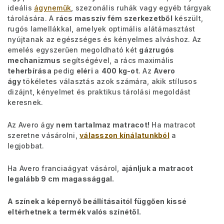
ideális
ágyneműk
, szezonális ruhák vagy egyéb tárgyak
tárolására. A
rács masszív fém szerkezetből
készült,
rugós lamellákkal, amelyek optimális alátámasztást
nyújtanak az egészséges és kényelmes alváshoz. Az
emelés egyszerűen megoldható két
gázrugós
mechanizmus
segítségével, a rács maximális
teherbírása
pedig
eléri
a
400 kg-ot
. Az
Avero
ágy
tökéletes választás azok számára, akik stílusos
dizájnt, kényelmet és praktikus tárolási megoldást
keresnek.
Az Avero ágy
nem tartalmaz matracot!
Ha matracot
szeretne vásárolni,
válasszon kínálatunkból
a
legjobbat.
Ha Avero franciaágyat vásárol,
ajánljuk a matracot
legalább 9 cm magassággal.
A színek a képernyő beállításaitól függően kissé
eltérhetnek a termék valós színétől.