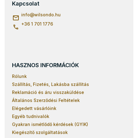
l
Kapcsolat
é
c
info
@
wilsondo.hu
+36 1 701 1776
HASZNOS INFORMÁCIÓK
Rólunk
Szállítás, Fizetés, Lakásba szállítás
Reklamáció és áru visszaküldése
Általános Szerződési Feltételek
Elégedett vásárlóink
Egyéb tudnivalók
Gyakran ismétlődő kérdések (GYIK)
Kiegészítő szolgáltatások