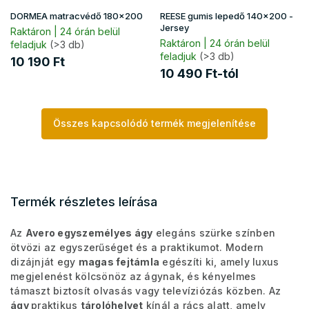
DORMEA matracvédő 180x200
REESE gumis lepedő 140x200 -
Jersey
Raktáron | 24 órán belül
Raktáron | 24 órán belül
feladjuk
(>3 db)
feladjuk
(>3 db)
10 190 Ft
10 490 Ft-tól
Összes kapcsolódó termék megjelenítése
Termék részletes leírása
Az
Avero egyszemélyes ágy
elegáns szürke színben
ötvözi az egyszerűséget és a praktikumot. Modern
dizájnját egy
magas fejtámla
egészíti ki, amely luxus
megjelenést kölcsönöz az ágynak, és kényelmes
támaszt biztosít olvasás vagy televíziózás közben. Az
ágy
praktikus
tárolóhelyet
kínál a rács alatt, amely