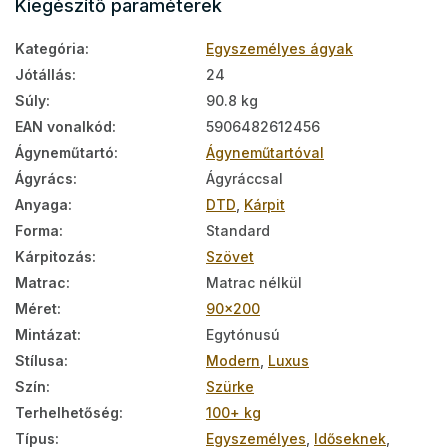
Kiegészítő paraméterek
Kategória
:
Egyszemélyes ágyak
Jótállás
:
24
Súly
:
90.8 kg
EAN vonalkód
:
5906482612456
Ágyneműtartó
:
Ágyneműtartóval
Ágyrács
:
Ágyráccsal
Anyaga
:
DTD
,
Kárpit
Forma
:
Standard
Kárpitozás
:
Szövet
Matrac
:
Matrac nélkül
Méret
:
90x200
Mintázat
:
Egytónusú
Stílusa
:
Modern
,
Luxus
Szín
:
Szürke
Terhelhetőség
:
100+ kg
Típus
:
Egyszemélyes
,
Időseknek
,