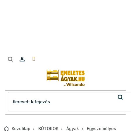
Ugrás
a
fő
tartalomhoz
Kezdőlap
BÚTOROK
Ágyak
Egyszemélyes