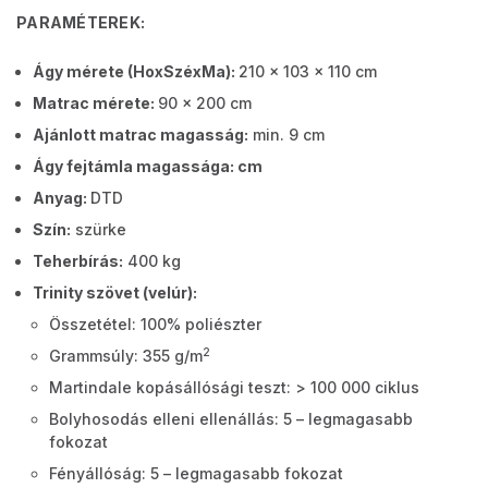
PARAMÉTEREK:
Ágy mérete (HoxSzéxMa):
210 x 103 x 110 cm
Matrac mérete:
90 x 200 cm
Ajánlott matrac magasság:
min. 9 cm
Ágy fejtámla magassága: cm
Anyag:
DTD
Szín:
szürke
Teherbírás:
400 kg
Trinity szövet (velúr):
Összetétel: 100% poliészter
2
Grammsúly: 355 g/m
Martindale kopásállósági teszt: > 100 000 ciklus
Bolyhosodás elleni ellenállás: 5 – legmagasabb
fokozat
Fényállóság: 5 – legmagasabb fokozat