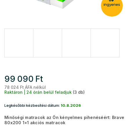
ingyenes
99 090 Ft
78 024 Ft ÁFA nélkül
Eg
Raktáron | 24 órán belül feladjuk
(3 db)
Legkésőbbi kézbesítési dátum:
10.8.2026
Minőségi matracok az Ön kényelmes pihenéséért: Brave
80x200 1+1 akciós matracok