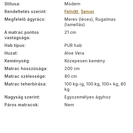
Stílusa
:
Modern
Rendeltetés szerint
:
Felnőtt
,
Senior
Megfelelő ágyrács
:
Merev (léces), Rugalmas
(lamellás)
A matrac pontos
21 cm
vastagsága
:
Hab típus
:
PUR hab
Huzat
:
Aloe Vera
Keménység
:
Közepesen kemény
Matrac hosszúsága
:
200 cm
Matrac szélessége
:
80 cm
Matrac teherbírása
:
100 kg-ig, 100 kg, 100+ kg, 80
kg
Nagyság szerint
:
Egyszemélyes ágyhoz
Páros matracok
:
Nem