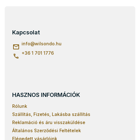
L
á
b
l
Kapcsolat
é
c
info
@
wilsondo.hu
+36 1 701 1776
HASZNOS INFORMÁCIÓK
Rólunk
Szállítás, Fizetés, Lakásba szállítás
Reklamáció és áru visszaküldése
Általános Szerződési Feltételek
Elégedett vásárlóink