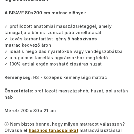
A BRAVE 80x200 cm matrac előnyei:
✓ profilozott anatómiai masszázsréteggel, amely
támogatja a bőr és izomzat jobb vérellátását
✓ kevés karbantartást igénylő
habszivacs
matrac
kedvező áron
✓ ideális megoldás nyaralókba vagy vendégszobákba
✓ a rugalmas lamellás ágyrácsokhoz megfelelő
✓ 100% antiallergén mosható cipzáras huzat
Keménység:
H3 - közepes keménységű matrac
Összetétele:
profilozott masszázshab, huzat, poliuretán
hab
Méret:
200 x 80 x 21 cm
ⓘ Nem biztos benne, hogy milyen matracot válasszon?
Olvassa el
hasznos tanácsainkat
matracválasztással