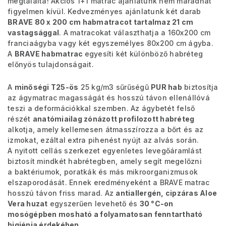
megtalálta! Akciós 1+1 matrac ajánlatunk nem maradhat
figyelmen kívül. Kedvezményes ajánlatunk két darab
BRAVE 80 x 200 cm habmatracot tartalmaz 21 cm
vastagsággal
. A matracokat választhatja a 160x200 cm
franciaágyba vagy két egyszemélyes 80x200 cm ágyba.
A
BRAVE habmatrac
egyesíti két különböző habréteg
előnyös tulajdonságait.
A
minőségi T25-ös
25 kg/m3 sűrűségű
PUR hab
biztosítja
az ágymatrac magasságát és hosszú távon ellenállóvá
teszi a deformációkkal szemben. Az ágybetét felső
részét
anatómiailag zónázott profilozott habréteg
alkotja, amely kellemesen átmasszírozza a bőrt és az
izmokat, ezáltal extra pihenést nyújt az alvás során.
A nyitott cellás szerkezet egyenletes levegőáramlást
biztosít mindkét habrétegben, amely segít megelőzni
a baktériumok, poratkák és más mikroorganizmusok
elszaporodását. Ennek eredményeként a BRAVE matrac
hosszú távon friss marad. Az
antiallergén, cipzáras Aloe
Vera huzat
egyszerűen levehető és
30 °C-on
mosógépben mosható
a folyamatosan fenntartható
higiénia érdekében.