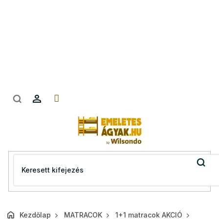
Ugrás
a
fő
tartalomhoz
Kezdőlap
MATRACOK
1+1 matracok AKCIÓ