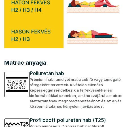
Matrac anyaga
Poliuretán hab
Prémium hab, amelyet matracok fő vagy támogató
rétegeként terveztek. Kivételes ellenálló
képességgel rendelkezik a felfekvésekkel és
deformációkkal szemben, ami hozzájárul a matrac
élettartamának meghosszabbításához és az alvás
közbeni általános kényelem javításához.
Profilozott poliuretán hab (T25)
Kiváló minőségű, 7 zónás hab profilozott