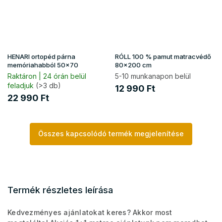
HENARI ortopéd párna
RÓLL 100 % pamut matracvédő
memóriahabból 50x70
80x200 cm
Raktáron | 24 órán belül
5-10 munkanapon belül
feladjuk
(>3 db)
12 990 Ft
22 990 Ft
Összes kapcsolódó termék megjelenítése
Termék részletes leírása
Kedvezményes ajánlatokat keres? Akkor most