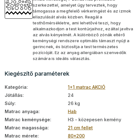
szerkezettel, amelyet úgy terveztek, hogy
támogassa a megfelelő vérkeringést és az izmok
ellazulását alvás közben. Reagál a
testhőmérsékletre, ami lehetővé teszi, hogy
alkalmazkodjon a test kontúrjaihoz, ezáltal javítva
az alvás kényelmét. A különböző zónák eltérő
keménységi rendszere optimális támaszt nyújt a
gerincnek, és biztosítja a test természetes
pozícióját. Ez az anyag allergiában szenvedők
számára is ideális választás.
Kiegészítő paraméterek
Kategória
:
1+1 matrac AKCIÓ
Jótállás
:
24
Súly
:
26 kg
Matrac anyaga
:
Hab
Matrac keménysége
:
H3 - közepesen kemény
Matrac magassága
:
21 cm fellet
Matrac mérete
:
80x200