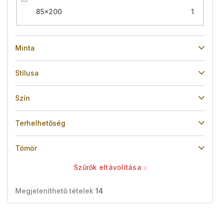
85x200
1
Minta
Stílusa
Szín
Terhelhetőség
Tömör
Szűrők eltávolítása
Megjeleníthető tételek
14
T