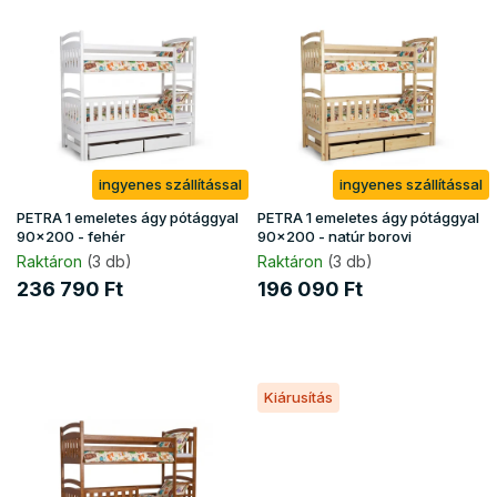
e
r
m
é
k
e
k
ingyenes szállítással
ingyenes szállítással
l
i
PETRA 1 emeletes ágy pótággyal
PETRA 1 emeletes ágy pótággyal
s
90x200 - fehér
90x200 - natúr borovi
t
Raktáron
(3 db)
Raktáron
(3 db)
á
236 790 Ft
196 090 Ft
j
a
Kiárusítás