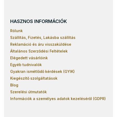
Bükk emeletes ágyak
Szürke emeletes ágyak
Fekete emeletes ágyak
HASZNOS INFORMÁCIÓK
Rózsaszín emeletes ágyak
Rólunk
Szállítás, Fizetés, Lakásba szállítás
Reklamáció és áru visszaküldése
Általános Szerződési Feltételek
Elégedett vásárlóink
Egyéb tudnivalók
Gyakran ismétlődő kérdések (GYIK)
Kiegészítő szolgáltatások
Blog
Szerelési útmutatók
Információk a személyes adatok kezeléséről (GDPR)