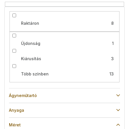
é
s
e
Raktáron
8
Újdonság
1
Kiárusítás
3
Több színben
13
Ágyneműtartó
Anyaga
Méret