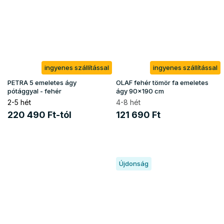
ingyenes szállítással
ingyenes szállítással
PETRA 5 emeletes ágy
OLAF fehér tömör fa emeletes
pótággyal - fehér
ágy 90x190 cm
2-5 hét
4-8 hét
220 490 Ft-tól
121 690 Ft
Újdonság