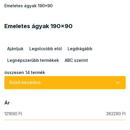
Emeletes ágyak 190x90
Emeletes ágyak 190x90
T
e
Ajánljuk
Legolcsóbb elöl
Legdrágább
r
m
Legnépszerűbb termékek
ABC szerint
é
k
összesen
14
termék
e
Szűrő bezárása
k
r
e
Ár
n
d
121690
Ft
362290
Ft
e
z