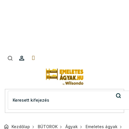
Ugrás
a
fő
tartalomhoz
Kezdőlap
BÚTOROK
Ágyak
Emeletes ágyak