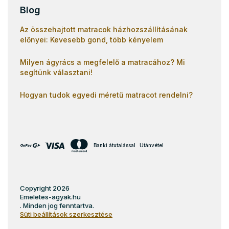
Blog
Az összehajtott matracok házhozszállításának
előnyei: Kevesebb gond, több kényelem
Milyen ágyrács a megfelelő a matracához? Mi
segítünk választani!
Hogyan tudok egyedi méretű matracot rendelni?
Banki átutalással
Utánvétel
Copyright 2026
Emeletes-agyak.hu
. Minden jog fenntartva.
Süti beállítások szerkesztése