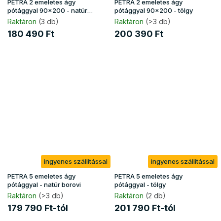
PETRA 2 emeletes ágy
PETRA 2 emeletes ágy
pótággyal 90x200 - natúr
pótággyal 90x200 - tölgy
borovi
Raktáron
(3 db)
Raktáron
(>3 db)
180 490 Ft
200 390 Ft
ingyenes szállítással
ingyenes szállítással
PETRA 5 emeletes ágy
PETRA 5 emeletes ágy
pótággyal - natúr borovi
pótággyal - tölgy
Raktáron
(>3 db)
Raktáron
(2 db)
179 790 Ft-tól
201 790 Ft-tól