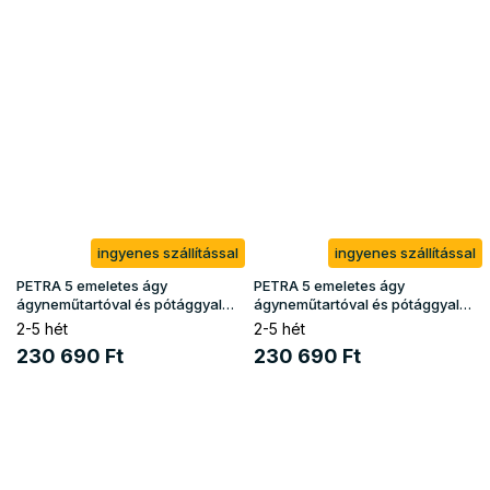
ingyenes szállítással
ingyenes szállítással
PETRA 5 emeletes ágy
PETRA 5 emeletes ágy
ágyneműtartóval és pótággyal
ágyneműtartóval és pótággyal
90x200 - kasmír
90x200 - olivazöld
2-5 hét
2-5 hét
230 690 Ft
230 690 Ft