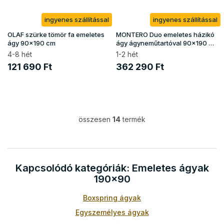
ingyenes szállítással
ingyenes szállítással
OLAF szürke tömör fa emeletes
MONTERO Duo emeletes házikó
ágy 90x190 cm
ágy ágyneműtartóval 90x190 -
natúr borovi
4-8 hét
1-2 hét
121 690 Ft
362 290 Ft
összesen
14
termék
L
i
s
t
a
Kapcsolódó kategóriák: Emeletes ágyak
i
190x90
r
á
Boxspring ágyak
n
y
Egyszemélyes ágyak
í