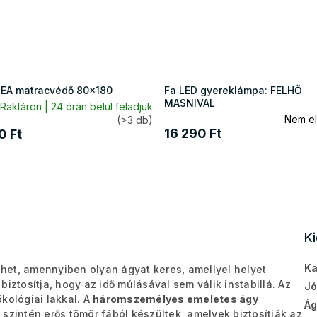
A matracvédő 80x180
Fa LED gyereklámpa: FELHŐ
MASNIVAL
Raktáron | 24 órán belül feladjuk
Nem el
(>3 db)
16 290 Ft
0 Ft
K
Ka
het, amennyiben olyan ágyat keres, amellyel helyet
iztosítja, hogy az idő múlásával sem válik instabillá. Az
Jó
kológiai lakkal. A
háromszemélyes emeletes ágy
Ág
szintén erős tömör fából készültek, amelyek biztosítják az