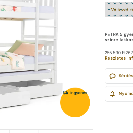
PETRA 5 gye
színre lakko
255 590 Ft
267
Részletes in
Kérdé
ingyenes
Nyomo