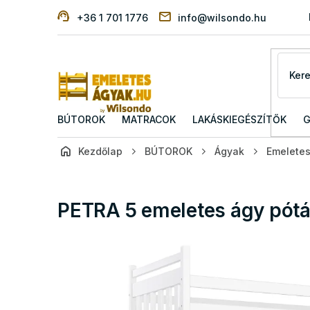
Ugrás
+36 1 701 1776
info@wilsondo.hu
a
fő
tartalomhoz
BÚTOROK
MATRACOK
LAKÁSKIEGÉSZÍTŐK
G
Kezdőlap
BÚTOROK
Ágyak
Emelete
PETRA 5 emeletes ágy pótá