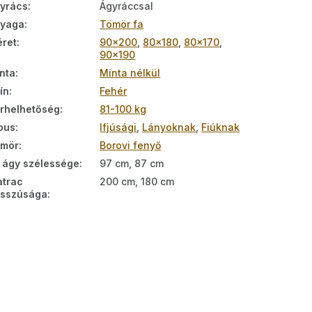
yrács
:
Ágyráccsal
nyaga
:
Tömör fa
ret
:
90x200
,
80x180
,
80x170
,
90x190
nta
:
Minta nélkül
ín
:
Fehér
rhelhetőség
:
81-100 kg
pus
:
Ifjúsági
,
Lányoknak
,
Fiúknak
ömör
:
Borovi fenyő
 ágy szélessége
:
97 cm, 87 cm
trac
200 cm, 180 cm
sszúsága
: