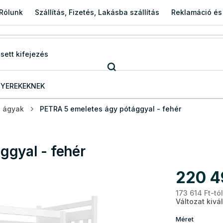
Rólunk
Szállítás, Fizetés, Lakásba szállítás
Reklamáció és
YEREKEKNEK
s ágyak
PETRA 5 emeletes ágy pótággyal - fehér
ggyal - fehér
220 4
173 614 Ft
-tó
Változat kivá
Méret