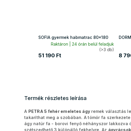
SOFIA gyermek habmatrac 80x180
DORME
Raktáron | 24 órán belül feladjuk
(>3 db)
51 190 Ft
8 79
Termék részletes leírása
A
PETRA 5 fehér emeletes ágy
remek választás le
takaríthat meg a szobában. A tömör fa szerkezete b
ágy natúr fa - borovi fenyő néhányszor lakkozva ö
szétszedhető 3 különálló fekhelyre. Az
ágyrácsok