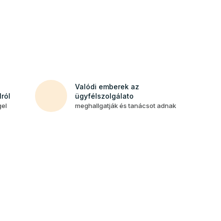
Valódi emberek az
ról
ügyfélszolgálato
gel
meghallgatják és tanácsot adnak