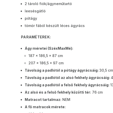
2 tároló fiók/ágyneműtartó
leesésgátló
pótágy
tömör fából készült léces ágyrács
PARAMÉTEREK:
Ágy méretei (SzéxMaxMé):
187 x 186,5 x 87 cm
207 x 186,5 x 97 cm
Távolság a padlótól a pótágy ágyrácsáig:
30,5 cm
Távolság a padlótól az alsó fekhely ágyrácsáig:
4
Távolság a padlótól a felső fekhely ágyrácsáig:
1
Az alsó és a felső fekhely közötti tér:
76 cm
Matracot tartalmaz:
NEM
A fő matracok mérete: