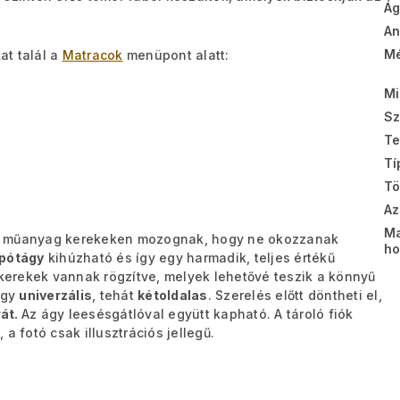
Ág
A
Mé
at talál a
Matracok
menüpont alatt:
Mi
Sz
Te
Tí
T
Az
Ma
k műanyag kerekeken mozognak, hogy ne okozzanak
ho
pótágy
kihúzható és így egy harmadik, teljes értékű
ikerekek vannak rögzítve, melyek lehetővé teszik a könnyű
ágy
univerzális
, tehát
kétoldalas
. Szerelés előtt döntheti el,
rát.
Az ágy leesésgátlóval együtt kapható.
A tároló fiók
 a fotó csak illusztrációs jellegű.