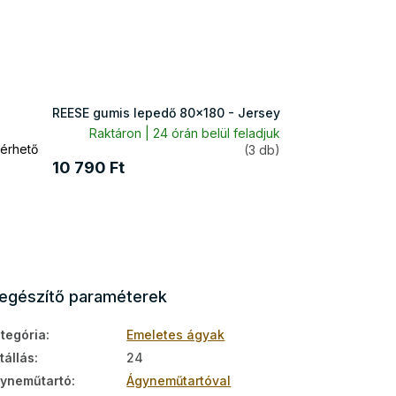
REESE gumis lepedő 80x180 - Jersey
Raktáron | 24 órán belül feladjuk
érhető
(3 db)
10 790 Ft
iegészítő paraméterek
tegória
:
Emeletes ágyak
tállás
:
24
yneműtartó
:
Ágyneműtartóval