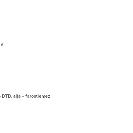
m!
- DTD, alja - farostlemez