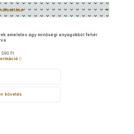
rek emeletes ágy minőségi anyagokból fehér
zva
 590 Ft
formáció
s
n követés