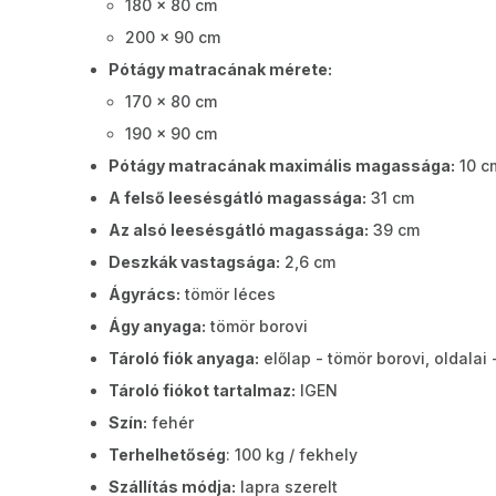
180 x 80 cm
200 x 90 cm
Pótágy matracának mérete:
170 x 80 cm
190 x 90 cm
Pótágy matracának maximális magassága:
10 c
A felső leesésgátló magassága:
31 cm
Az alsó leesésgátló magassága:
39 cm
Deszkák vastagsága:
2,6 cm
Ágyrács:
tömör léces
Ágy anyaga:
tömör borovi
Tároló fiók anyaga:
előlap - tömör borovi, oldalai 
Tároló fiókot tartalmaz:
IGEN
Szín:
fehér
Terhelhetőség
: 100 kg / fekhely
Szállítás módja:
lapra szerelt