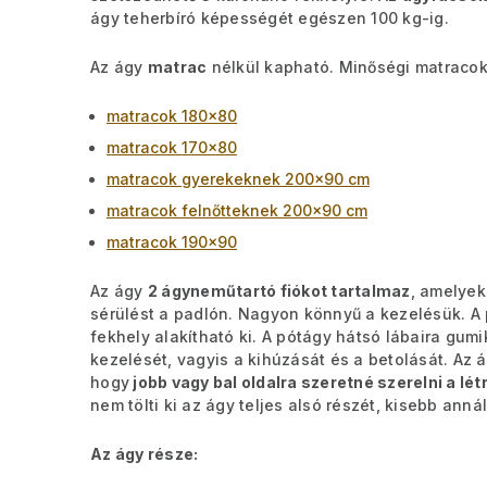
ágy teherbíró képességét egészen 100 kg-ig.
Az ágy
matrac
nélkül kapható. Minőségi matracok
matracok 180x80
matracok 170x80
matracok gyerekeknek 200x90 cm
matracok felnőtteknek 200x90 cm
matracok 190x90
Az ágy
2 ágyneműtartó fiókot tartalmaz
, amelye
sérülést a padlón. Nagyon könnyű a kezelésük.
A
fekhely alakítható ki. A pótágy hátsó lábaira gum
kezelését, vagyis a kihúzását és a betolását.
Az 
hogy
jobb vagy bal oldalra szeretné szerelni a lét
nem tölti ki az ágy teljes alsó részét, kisebb annál,
Az ágy része: