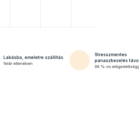
Stresszmentes
Lakásba, emeletre szállítás
panaszkezelés távol
felár ellenében
96 %-os elégedettség