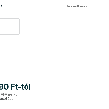
 áru visszaküldése
Általános Szerződési Feltételek
Eléged
Bejelentkezés
90 Ft
-tól
l ÁFA nélkül
Egységár:
lasztása