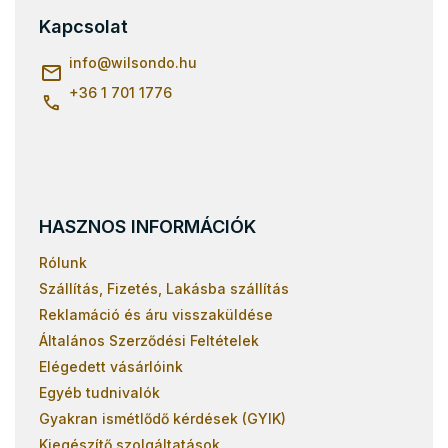
l
Kapcsolat
é
c
info
@
wilsondo.hu
+36 1 701 1776
HASZNOS INFORMÁCIÓK
Rólunk
Szállítás, Fizetés, Lakásba szállítás
Reklamáció és áru visszaküldése
Általános Szerződési Feltételek
Elégedett vásárlóink
Egyéb tudnivalók
Gyakran ismétlődő kérdések (GYIK)
Kiegészítő szolgáltatások