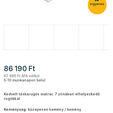
ingyenes
86 190 Ft
67 866 Ft ÁFA nélkül
Eg
5-10 munkanapon belül
Kedvelt táskarugós matrac 7 zónában elhelyezkedő
rugókkal
Keménység:
közepesen kemény / kemény