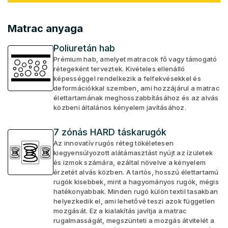
Matrac anyaga
Poliuretán hab
Prémium hab, amelyet matracok fő vagy támogató
rétegeként terveztek. Kivételes ellenálló
képességgel rendelkezik a felfekvésekkel és
deformációkkal szemben, ami hozzájárul a matrac
élettartamának meghosszabbításához és az alvás
közbeni általános kényelem javításához.
7 zónás HARD táskarugók
Az innovatív rugós réteg tökéletesen
kiegyensúlyozott alátámasztást nyújt az ízületek
és izmok számára, ezáltal növelve a kényelem
érzetét alvás közben. A tartós, hosszú élettartamú
rugók kisebbek, mint a hagyományos rugók, mégis
hatékonyabbak. Minden rugó külön textil tasakban
helyezkedik el, ami lehetővé teszi azok független
mozgását. Ez a kialakítás javítja a matrac
rugalmasságát, megszünteti a mozgás átvitelét a