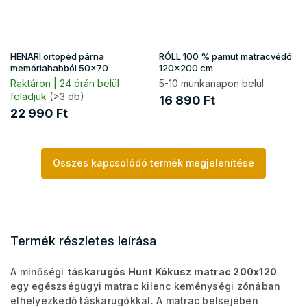
HENARI ortopéd párna
RÓLL 100 % pamut matracvédő
memóriahabból 50x70
120x200 cm
Raktáron | 24 órán belül
5-10 munkanapon belül
feladjuk
(>3 db)
16 890 Ft
22 990 Ft
Összes kapcsolódó termék megjelenítése
Termék részletes leírása
A minőségi
táskarugós Hunt Kókusz matrac 200x120
egy egészségügyi matrac kilenc keménységi zónában
elhelyezkedő táskarugókkal. A matrac belsejében