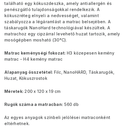
található egy kókuszdeszka, amely antiallergén és
penészgátló tulajdonságokkal rendelkezik. A
kókuszréteg elnyeli a nedvességet, valamint
szabályozza a légáramlást a matrac belsejében. A
táskarugók NanoHard technológiával készültek. A
matrachoz egy cipzárral levehető huzat tartozik, amely
mosógépben mosható (30°C).
Matrac keménységi fokozat:
H3 közepesen kemény
matrac - H4 kemény matrac
Alapanyag összetétel:
Filc, NanoHARD, Táskarugók,
Huzat, Kókuszrostok
Méretek:
200 x 120 x 19 cm
Rugók száma a matracban:
560 db
Az egyes anyagok színbeli jelölései matraconként
eltérhetnek.