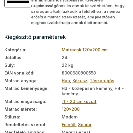
annak általános stabilitását. Kivételes
rugalmasságának és annak köszönhetően, hogy
szorosan alkalmazkodik a felülethez, a nemez
erősíti a matrac szerkezetét, ami jelentősen
meghosszabbíthatja annak élettartamát.
Kiegészítő paraméterek
Kategória
:
Matracok 120x200 cm
Jótállás
:
24
Súly
:
22 kg
EAN vonalkód
:
8000680800558
Matrac anyaga
:
Hab
,
Kókusz
,
Táskarugós
Matrac keménysége
:
H3 - közepesen kemény, H4 -
kemény
Matrac magassága
:
11 - 20 cm között
Matrac mérete
:
120x200
Stílusa
:
Modern
Rendeltetés szerint
:
Felnőtt
,
Senior
Megfelelő ágyrács
:
Merev (léces)