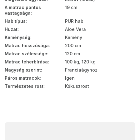
A matrac pontos
19 cm
vastagsága
:
Hab típus
:
PUR hab
Huzat
:
Aloe Vera
Keménység
:
Kemény
Matrac hosszúsága
:
200 cm
Matrac szélessége
:
120 cm
Matrac teherbírása
:
100 kg, 120 kg
Nagyság szerint
:
Franciaágyhoz
Páros matracok
:
Igen
Természetes rost
:
Kókuszrost
L
á
b