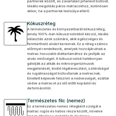
partnerek között, és zavartalan pihenést biztosít.
Ideális megoldás páros matracokhoz, különösen
akkor, ha a partnerek testsúlya eltérő.
Kókuszréteg
A természetes és környezetbarát kókuszréteg,
amely 100%-ban kókuszrostokból készül, ideális
választás azok számára, akik egészséges és
fenntartható alvást keresnek. Ez a réteg számos
előnnyel rendelkezik, amelyek hozzájárulnak a
matrac hosszabb élettartamához és javítják az
alvás minőségét. A kókuszrostok hatékonyan
gátolják az atkák és mikroorganizmusok
megjelenését, kiváló légáteresztést, szilárdságot
és rugalmasságot biztosítanak a matracnak.
Emellett képesek felszívni a nedvességet, ezáltal
védve a matracot az idő előtti kopástól és
deformációtól.
Természetes filc (nemez)
Ez a természetes nemez rétegként szolgál a
matrac rugós és habos része között, növelve