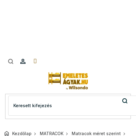
Ugrás
a
fő
tartalomhoz
Kezdőlap
MATRACOK
Matracok méret szerint