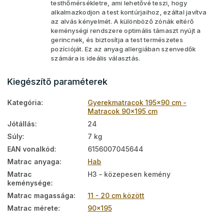
testhőmérsékletre, ami lehetővé teszi, hogy
alkalmazkodjon a test kontúrjaihoz, ezáltal javítva
az alvás kényelmét. A különböző zónák eltérő
keménységi rendszere optimális támaszt nyújt a
gerincnek, és biztosítja a test természetes
pozícióját. Ez az anyag allergiában szenvedők
számára is ideális választás.
Kiegészítő paraméterek
Kategória
:
Gyerekmatracok 195x90 cm -
Matracok 90x195 cm
Jótállás
:
24
Súly
:
7 kg
EAN vonalkód
:
6156007045644
Matrac anyaga
:
Hab
Matrac
H3 - közepesen kemény
keménysége
:
Matrac magassága
:
11 - 20 cm között
Matrac mérete
:
90x195