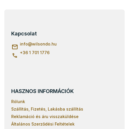
L
á
b
l
Kapcsolat
é
c
info
@
wilsondo.hu
+36 1 701 1776
HASZNOS INFORMÁCIÓK
Rólunk
Szállítás, Fizetés, Lakásba szállítás
Reklamáció és áru visszaküldése
Általános Szerződési Feltételek