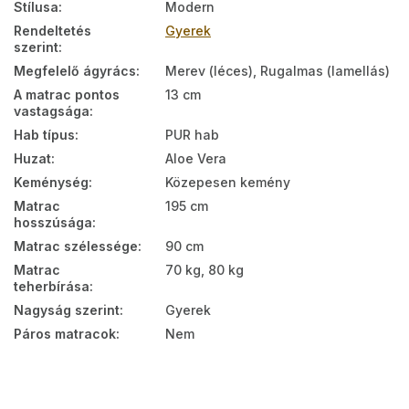
Stílusa
:
Modern
Rendeltetés
Gyerek
szerint
:
Megfelelő ágyrács
:
Merev (léces), Rugalmas (lamellás)
A matrac pontos
13 cm
vastagsága
:
Hab típus
:
PUR hab
Huzat
:
Aloe Vera
Keménység
:
Közepesen kemény
Matrac
195 cm
hosszúsága
:
Matrac szélessége
:
90 cm
Matrac
70 kg, 80 kg
teherbírása
:
Nagyság szerint
:
Gyerek
Páros matracok
:
Nem