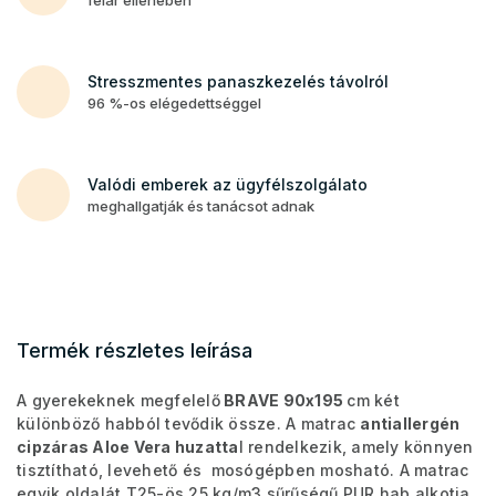
Stresszmentes panaszkezelés távolról
96 %-os elégedettséggel
Valódi emberek az ügyfélszolgálato
meghallgatják és tanácsot adnak
Termék részletes leírása
A gyerekeknek megfelelő
BRAVE 90x195
cm két
különböző habból tevődik össze. A matrac
antiallergén
cipzáras Aloe Vera huzatta
l rendelkezik, amely könnyen
tisztítható, levehető és mosógépben mosható. A matrac
egyik oldalát T25-ös 25 kg/m3 sűrűségű PUR hab alkotja,