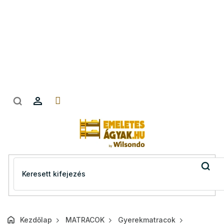
Ugrás
a
fő
tartalomhoz
Kezdőlap
MATRACOK
Gyerekmatracok