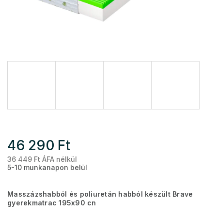
46 290 Ft
36 449 Ft ÁFA nélkül
Eg
5-10 munkanapon belül
Masszázshabból és poliuretán habból készült Brave
gyerekmatrac 195x90 cn