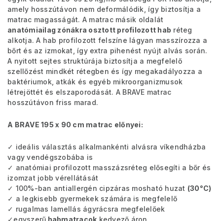
amely hosszútávon nem deformálódik, így biztosítja a
matrac magasságát. A matrac másik oldalát
anatómiailag zónákra osztott profilozott hab
réteg
alkotja. A hab profilozott felszíne lágyan masszírozza a
bőrt és az izmokat, így extra pihenést nyújt alvás során.
A nyitott sejtes struktúrája biztosítja a megfelelő
szellőzést mindkét rétegben és így megakadályozza a
baktériumok, atkák és egyéb mikroorganizmusok
létrejöttét és elszaporodását. A BRAVE matrac
hosszútávon friss marad.
A BRAVE 195 x 90 cm matrac előnyei:
✓ ideális választás alkalmankénti alvásra víkendházba
vagy vendégszobába is
✓ anatómiai profilozott masszázsréteg elősegíti a bőr és
izomzat jobb vérellátását
✓ 100%-ban antiallergén cipzáras mosható huzat
(30°C)
✓ a legkisebb gyermekek számára is megfelelő
✓ rugalmas lamellás ágyrácsra megfelelőek
✓egyszerű
habmatracok
kedvező áron