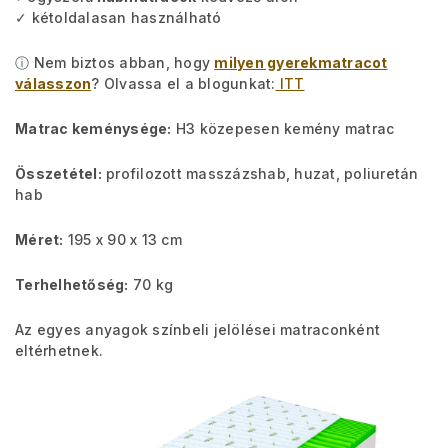
✓ kétoldalasan használható
ⓘ Nem biztos abban, hogy
milyen gyerekmatracot
válasszon
? Olvassa el a blogunkat:
ITT
Matrac keménysége:
H3 közepesen kemény matrac
Összetétel:
profilozott masszázshab, huzat, poliuretán
hab
Méret:
195 x 90 x 13 cm
Terhelhetőség:
70 kg
Az egyes anyagok színbeli jelölései matraconként
eltérhetnek.