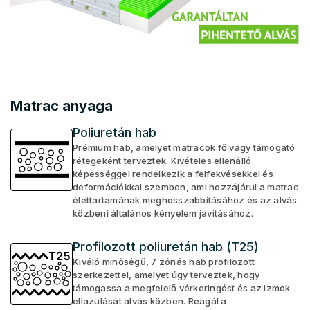
Matrac anyaga
Poliuretán hab
Prémium hab, amelyet matracok fő vagy támogató
rétegeként terveztek. Kivételes ellenálló
képességgel rendelkezik a felfekvésekkel és
deformációkkal szemben, ami hozzájárul a matrac
élettartamának meghosszabbításához és az alvás
közbeni általános kényelem javításához.
Profilozott poliuretán hab (T25)
Kiváló minőségű, 7 zónás hab profilozott
szerkezettel, amelyet úgy terveztek, hogy
támogassa a megfelelő vérkeringést és az izmok
ellazulását alvás közben. Reagál a