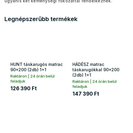
ugyanis két keménységi fokozattal rendelkeznek.
Legnépszerűbb termékek
HUNT táskarugós matrac
HÁDÉSZ matrac
90x200 (2db) 1+1
táskarugókkal 90x200
(2db) 1+1
Raktáron | 24 órán belül
feladjuk
Raktáron | 24 órán belül
feladjuk
126 390 Ft
147 390 Ft