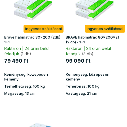
e
é
z
k
é
e
s
k
e
ingyenes szállítással
ingyenes szállítással
l
i
Brave habmatrac 80x200 (2db)
BRAVE habmatrac 80x200x21
s
1+1
(2 db) - 1+1
t
Raktáron | 24 órán belül
Raktáron | 24 órán belül
feladjuk
(1 db)
feladjuk
(3 db)
á
j
79 490 Ft
99 090 Ft
a
Keménység:
közepesen
Keménység:
közepesen
kemény
kemény
Terhelhetőség:
100 kg
Teherbírás:
100 kg
Magasság:
13 cm
Vastagság:
21 cm