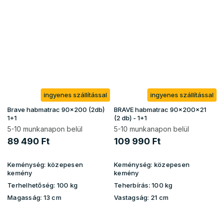
ingyenes szállítással
ingyenes szállítással
Brave habmatrac 90x200 (2db)
BRAVE habmatrac 90x200x21
1+1
(2 db) - 1+1
5-10 munkanapon belül
5-10 munkanapon belül
89 490 Ft
109 990 Ft
Keménység:
közepesen
Keménység:
közepesen
kemény
kemény
Terhelhetőség:
100 kg
Teherbírás:
100 kg
Magasság:
13 cm
Vastagság:
21 cm