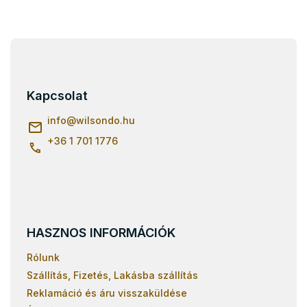
L
á
b
l
Kapcsolat
é
c
info
@
wilsondo.hu
+36 1 701 1776
HASZNOS INFORMÁCIÓK
Rólunk
Szállítás, Fizetés, Lakásba szállítás
Reklamáció és áru visszaküldése