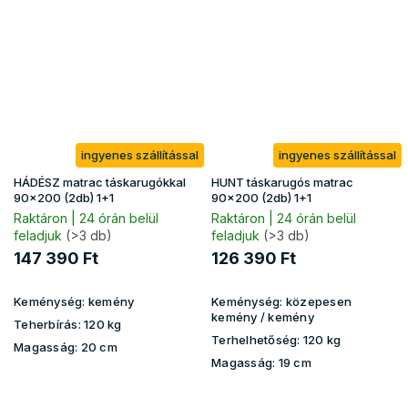
ingyenes szállítással
ingyenes szállítással
HÁDÉSZ matrac táskarugókkal
HUNT táskarugós matrac
90x200 (2db) 1+1
90x200 (2db) 1+1
Raktáron | 24 órán belül
Raktáron | 24 órán belül
feladjuk
(>3 db)
feladjuk
(>3 db)
147 390 Ft
126 390 Ft
Keménység:
kemény
Keménység:
közepesen
kemény / kemény
Teherbírás:
120 kg
Terhelhetőség:
120 kg
Magasság:
20 cm
Magasság:
19 cm