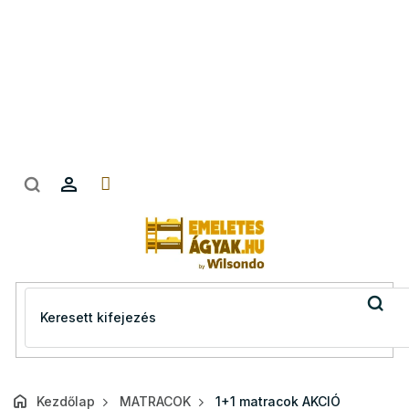
Ugrás
a
fő
tartalomhoz
Kezdőlap
MATRACOK
1+1 matracok AKCIÓ