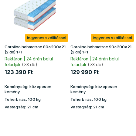
ingyenes szállítással
ingyenes szállítással
Carolina habmatrac 80x200x21
Carolina habmatrac 90x200x21
(2 db) 1+1
(2 db) 1+1
Raktáron | 24 órán belül
Raktáron | 24 órán belül
feladjuk
(>3 db)
feladjuk
(>3 db)
123 390 Ft
129 990 Ft
Keménység:
közepesen
Keménység:
közepesen
kemény
kemény
Teherbírás:
100 kg
Teherbírás:
100 kg
Vastagság:
21 cm
Vastagság:
21 cm