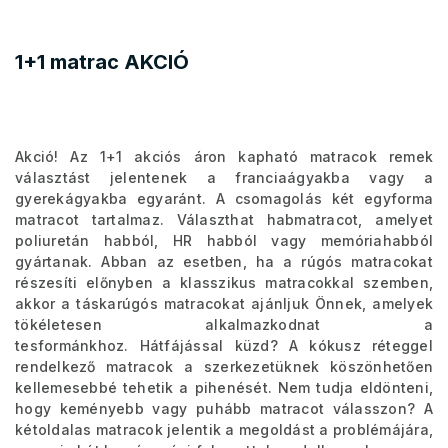
1+1 matrac AKCIÓ
Akció! Az 1+1 akciós áron kapható matracok remek
választást jelentenek a franciaágyakba vagy a
gyerekágyakba egyaránt. A csomagolás két egyforma
matracot tartalmaz. Választhat habmatracot, amelyet
poliuretán habból, HR habból vagy memóriahabból
gyártanak. Abban az esetben, ha a rúgós matracokat
részesíti előnyben a klasszikus matracokkal szemben,
akkor a táskarúgós matracokat ajánljuk Önnek, amelyek
tökéletesen alkalmazkodnat a
tesformánkhoz. Hátfájással küzd? A kókusz réteggel
rendelkező matracok a szerkezetüknek köszönhetően
kellemesebbé tehetik a pihenését. Nem tudja eldönteni,
hogy keményebb vagy puhább matracot válasszon? A
kétoldalas matracok jelentik a megoldást a problémájára,