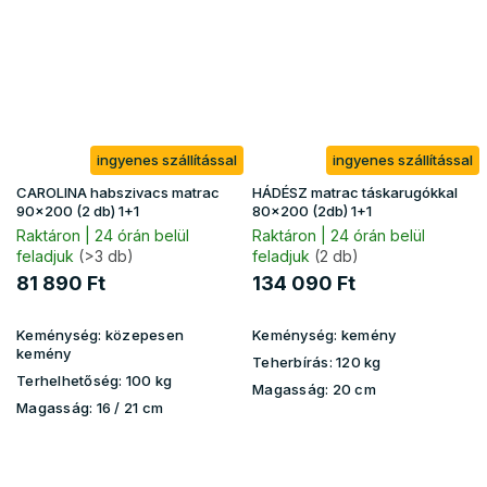
ingyenes szállítással
ingyenes szállítással
CAROLINA habszivacs matrac
HÁDÉSZ matrac táskarugókkal
90x200 (2 db) 1+1
80x200 (2db) 1+1
Raktáron | 24 órán belül
Raktáron | 24 órán belül
feladjuk
(>3 db)
feladjuk
(2 db)
81 890 Ft
134 090 Ft
Keménység:
közepesen
Keménység:
kemény
kemény
Teherbírás:
120 kg
Terhelhetőség:
100 kg
Magasság:
20 cm
Magasság:
16 / 21 cm