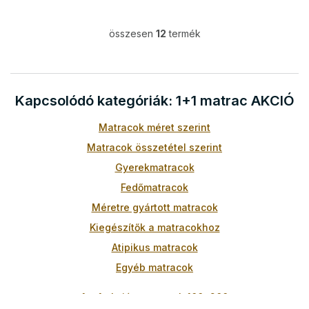
összesen
12
termék
L
i
s
t
a
Kapcsolódó kategóriák: 1+1 matrac AKCIÓ
i
r
Matracok méret szerint
á
n
Matracok összetétel szerint
y
Gyerekmatracok
í
t
Fedőmatracok
á
Méretre gyártott matracok
s
e
Kiegészítők a matracokhoz
l
Atipikus matracok
e
m
Egyéb matracok
e
i
1 + 1 akciós matracok 100x200