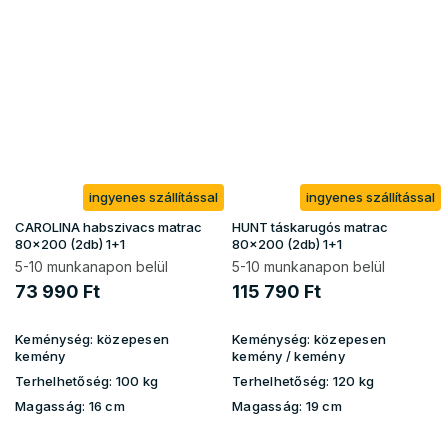
ingyenes szállítással
ingyenes szállítással
CAROLINA habszivacs matrac
HUNT táskarugós matrac
80x200 (2db) 1+1
80x200 (2db) 1+1
5-10 munkanapon belül
5-10 munkanapon belül
73 990 Ft
115 790 Ft
Keménység:
közepesen
Keménység:
közepesen
kemény
kemény / kemény
Terhelhetőség:
100 kg
Terhelhetőség:
120 kg
Magasság:
16 cm
Magasság:
19 cm