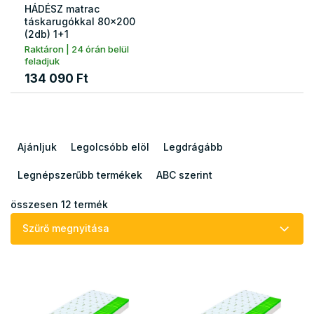
HÁDÉSZ matrac
táskarugókkal 80x200
(2db) 1+1
Raktáron | 24 órán belül
feladjuk
134 090 Ft
T
e
Ajánljuk
Legolcsóbb elöl
Legdrágább
r
m
Legnépszerűbb termékek
ABC szerint
é
k
összesen
12
termék
e
Szűrő megnyitása
k
r
T
e
e
n
r
d
m