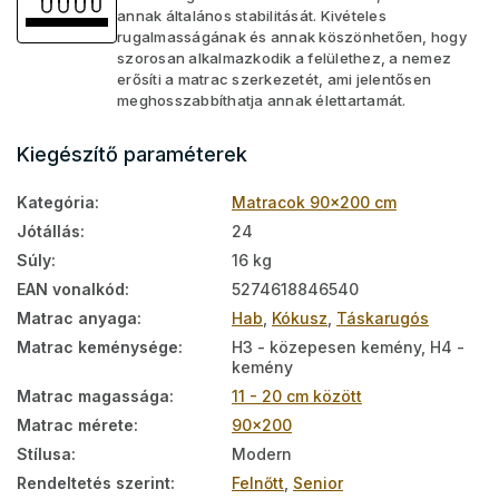
annak általános stabilitását. Kivételes
rugalmasságának és annak köszönhetően, hogy
szorosan alkalmazkodik a felülethez, a nemez
erősíti a matrac szerkezetét, ami jelentősen
meghosszabbíthatja annak élettartamát.
Kiegészítő paraméterek
Kategória
:
Matracok 90x200 cm
Jótállás
:
24
Súly
:
16 kg
EAN vonalkód
:
5274618846540
Matrac anyaga
:
Hab
,
Kókusz
,
Táskarugós
Matrac keménysége
:
H3 - közepesen kemény, H4 -
kemény
Matrac magassága
:
11 - 20 cm között
Matrac mérete
:
90x200
Stílusa
:
Modern
Rendeltetés szerint
:
Felnőtt
,
Senior