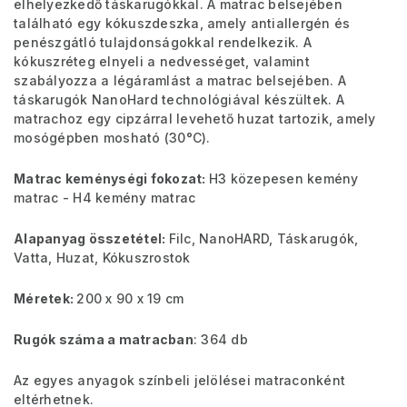
elhelyezkedő táskarugókkal. A matrac belsejében
található egy kókuszdeszka, amely antiallergén és
penészgátló tulajdonságokkal rendelkezik. A
kókuszréteg elnyeli a nedvességet, valamint
szabályozza a légáramlást a matrac belsejében. A
táskarugók NanoHard technológiával készültek. A
matrachoz egy cipzárral levehető huzat tartozik, amely
mosógépben mosható (30°C).
Matrac keménységi fokozat:
H3 közepesen kemény
matrac - H4 kemény matrac
Alapanyag összetétel:
Filc, NanoHARD, Táskarugók,
Vatta, Huzat, Kókuszrostok
Méretek:
200 x 90 x 19 cm
Rugók száma a matracban
: 364 db
Az egyes anyagok színbeli jelölései matraconként
eltérhetnek.