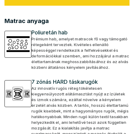
Matrac anyaga
Poliuretán hab
Prémium hab, amelyet matracok fő vagy támogató
rétegeként terveztek. Kivételes ellenálló
képességgel rendelkezik a felfekvésekkel és
deformációkkal szemben, ami hozzájárul a matrac
élettartamának meghosszabbításához és az alvás
közbeni általános kényelem javításához.
7 zónás HARD táskarugók
Az innovatív rugós réteg tökéletesen
kiegyensúlyozott alátámasztást nyújt az ízületek
és izmok számára, ezáltal növelve a kényelem
érzetét alvás közben. A tartós, hosszú élettartamú
rugók kisebbek, mint a hagyományos rugók, mégis
hatékonyabbak. Minden rugó külön textil tasakban
helyezkedik el, ami lehetővé teszi azok független
mozgását. Ez a kialakítás javítja a matrac
rugalmasságát, megszünteti a mozgás átvitelét a