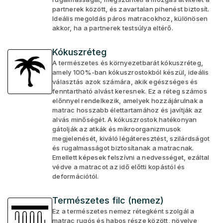
partnerek között, és zavartalan pihenést biztosít.
Ideális megoldás páros matracokhoz, különösen
akkor, ha a partnerek testsúlya eltérő.
Kókuszréteg
A természetes és környezetbarát kókuszréteg,
amely 100%-ban kókuszrostokból készül, ideális
választás azok számára, akik egészséges és
fenntartható alvást keresnek. Ez a réteg számos
előnnyel rendelkezik, amelyek hozzájárulnak a
matrac hosszabb élettartamához és javítják az
alvás minőségét. A kókuszrostok hatékonyan
gátolják az atkák és mikroorganizmusok
megjelenését, kiváló légáteresztést, szilárdságot
és rugalmasságot biztosítanak a matracnak.
Emellett képesek felszívni a nedvességet, ezáltal
védve a matracot az idő előtti kopástól és
deformációtól.
Természetes filc (nemez)
Ez a természetes nemez rétegként szolgál a
matrac rugós és habos része között, növelve