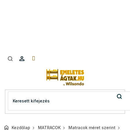
Ugrás
a
fő
tartalomhoz
Kezdőlap
MATRACOK
Matracok méret szerint