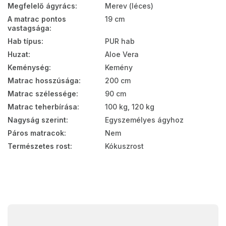
Megfelelő ágyrács
:
Merev (léces)
A matrac pontos
19 cm
vastagsága
:
Hab típus
:
PUR hab
Huzat
:
Aloe Vera
Keménység
:
Kemény
Matrac hosszúsága
:
200 cm
Matrac szélessége
:
90 cm
Matrac teherbírása
:
100 kg, 120 kg
Nagyság szerint
:
Egyszemélyes ágyhoz
Páros matracok
:
Nem
Természetes rost
:
Kókuszrost
L
á