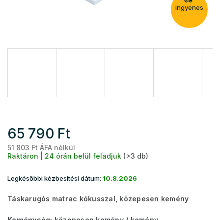
ingyenes
65 790 Ft
51 803 Ft ÁFA nélkül
Eg
Raktáron | 24 órán belül feladjuk
(>3 db)
Legkésőbbi kézbesítési dátum:
10.8.2026
Táskarugós matrac kókusszal, közepesen kemény
Keménység:
közepesen kemény
/ kemény