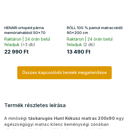
HENARI ortopéd párna
RÓLL 100 % pamut matracvédő
memóriahabból 50x70
90x200 cm
Raktáron | 24 órán belül
Raktáron | 24 órán belül
feladjuk
(>3 db)
feladjuk
(2 db)
22 990 Ft
13 490 Ft
Összes kapcsolódó termék megjelenítése
Termék részletes leírása
A minőségi
táskarugós Hunt Kókusz matrac 200x90
egy
egészségügyi matrac kilenc keménységi zónában