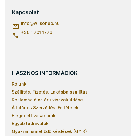
b
l
Kapcsolat
é
c
info
@
wilsondo.hu
+36 1 701 1776
HASZNOS INFORMÁCIÓK
Rólunk
Szállítás, Fizetés, Lakásba szállítás
Reklamáció és áru visszaküldése
Általános Szerződési Feltételek
Elégedett vásárlóink
Egyéb tudnivalók
Gyakran ismétlődő kérdések (GYIK)