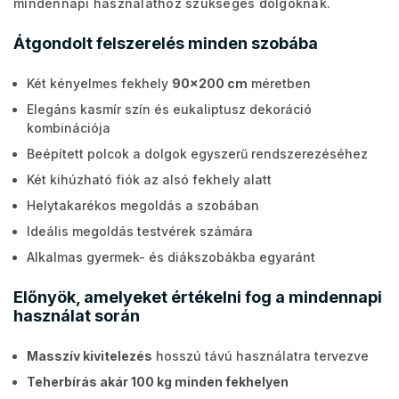
mindennapi használathoz szükséges dolgoknak.
Átgondolt felszerelés minden szobába
Két kényelmes fekhely
90x200 cm
méretben
Elegáns kasmír szín és eukaliptusz dekoráció
kombinációja
Beépített polcok a dolgok egyszerű rendszerezéséhez
Két kihúzható fiók az alsó fekhely alatt
Helytakarékos megoldás a szobában
Ideális megoldás testvérek számára
Alkalmas gyermek- és diákszobákba egyaránt
Előnyök, amelyeket értékelni fog a mindennapi
használat során
Masszív kivitelezés
hosszú távú használatra tervezve
Teherbírás akár 100 kg minden fekhelyen