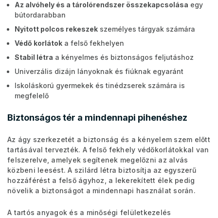
Az alvóhely és a tárolórendszer összekapcsolása
egy
bútordarabban
Nyitott polcos rekeszek
személyes tárgyak számára
Védő korlátok
a felső fekhelyen
Stabil létra
a kényelmes és biztonságos feljutáshoz
Univerzális dizájn lányoknak és fiúknak egyaránt
Iskoláskorú gyermekek és tinédzserek számára is
megfelelő
Biztonságos tér a mindennapi pihenéshez
Az ágy szerkezetét a biztonság és a kényelem szem előtt
tartásával tervezték. A felső fekhely védőkorlátokkal van
felszerelve, amelyek segítenek megelőzni az alvás
közbeni leesést. A szilárd létra biztosítja az egyszerű
hozzáférést a felső ágyhoz, a lekerekített élek pedig
növelik a biztonságot a mindennapi használat során.
A tartós anyagok és a minőségi felületkezelés