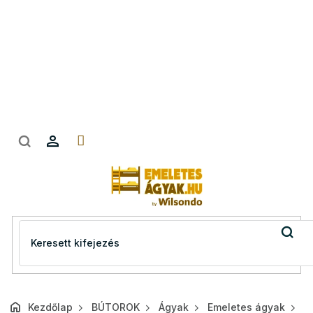
Ugrás
a
fő
tartalomhoz
Kezdőlap
BÚTOROK
Ágyak
Emeletes ágyak