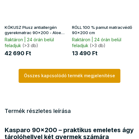
KÓKUSZ Plusz antiallergén
RÓLL 100 % pamut matracvédő
gyerekmatrac 90x200 - Aloe
90x200 cm
Vera huzat
Raktáron | 24 órán belül
Raktáron | 24 órán belül
feladjuk
(>3 db)
feladjuk
(>3 db)
42 690 Ft
13 490 Ft
Összes kapcsolódó termék megjelenítése
Termék részletes leírása
Kasparo 90x200 – praktikus emeletes ágy
tárolóhellyel két gyermek számára