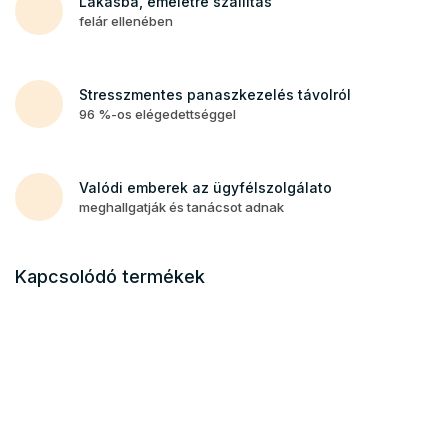
Lakásba, emeletre szállítás
felár ellenében
Stresszmentes panaszkezelés távolról
96 %-os elégedettséggel
Valódi emberek az ügyfélszolgálato
meghallgatják és tanácsot adnak
Kapcsolódó termékek