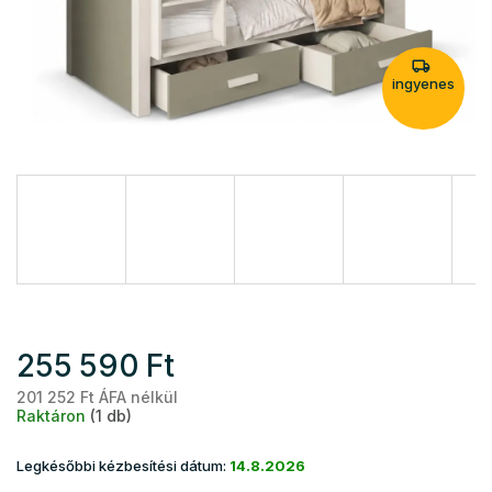
ingyenes
255 590 Ft
201 252 Ft ÁFA nélkül
Eg
Raktáron
(1 db)
Legkésőbbi kézbesítési dátum:
14.8.2026