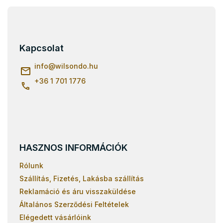
L
á
b
l
Kapcsolat
é
c
info
@
wilsondo.hu
+36 1 701 1776
HASZNOS INFORMÁCIÓK
Rólunk
Szállítás, Fizetés, Lakásba szállítás
Reklamáció és áru visszaküldése
Általános Szerződési Feltételek
Elégedett vásárlóink