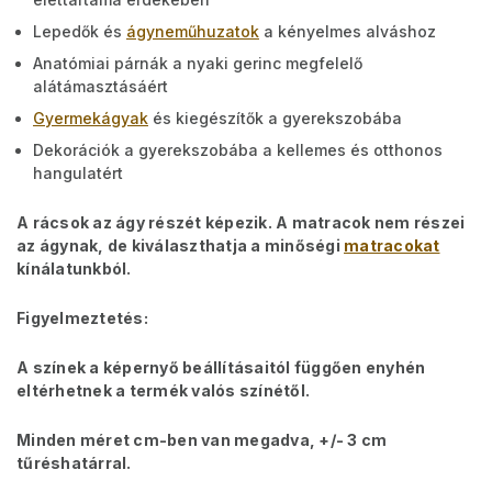
Lepedők és
ágyneműhuzatok
a kényelmes alváshoz
Anatómiai párnák a nyaki gerinc megfelelő
alátámasztásáért
Gyermekágyak
és kiegészítők a gyerekszobába
Dekorációk a gyerekszobába a kellemes és otthonos
hangulatért
A rácsok az ágy részét képezik. A matracok nem részei
az ágynak, de kiválaszthatja a minőségi
matracokat
kínálatunkból.
Figyelmeztetés:
A színek a képernyő beállításaitól függően enyhén
eltérhetnek a termék valós színétől.
Minden méret cm-ben van megadva, +/- 3 cm
tűréshatárral.