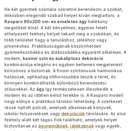
Ha két gyermek számára szeretné berendezni a szobát,
miközben elegendő szabad helyet kíván megtartani, a
Kasparo 90x200 cm-es emeletes ágy
hatékony
megoldást kínál. A két kényelmes, egymás felett
elhelyezett fekhely helyet takarít meg a szobában, és
több területet hagy a tanuláshoz, játékhoz vagy
pihenéshez. Praktikusságának köszönhetően
gyermekszobákba és diákszobákba egyaránt alkalmas. A
modern,
kasmír szín és eukaliptusz dekoráció
kombinációja elegáns és egyben kellemes megjelenést
kölcsönöz a bútornak. A finom színtónusok harmonikus
hatásúak, optikailag otthonosabbá teszik a teret, és
könnyen kombinálhatók különböző berendezési
stílusokkal. Az
ágy
így természetesen illeszkedik a
modern és az időtlen belső terekbe is. A Kasparo modell
nagy előnye a praktikus tárolási lehetőség. A szerkezet
része nyitott polcok, amelyek alkalmasak könyvek,
iskolai felszerelések vagy
dekorációk
tárolására. Az alsó
fekhely alatt két tágas fiók található, amelyek helyet
biztosítanak az
ágyneműknek
,
játékoknak
vagy egyéb,