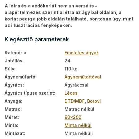
A létra és a védőkorlát nem univerzális –
alapértelmezés szerint a létra az ágy bal oldalán, a
korlát pedig a jobb oldalán található, pontosan úgy, mint
az illusztrációs fényképeken.
Kiegészítő paraméterek
Kategória
:
Emeletes ágyak
Jótállás
:
24
Súly
:
119 kg
Ágyneműtartó
:
Ágyneműtartóval
Ágyrács
:
Ágyráccsal
Ágyrács típusa szerint
:
Léces
Anyaga
:
DTD/MDF
,
Borovi
Matrac
:
Matrac nélkül
Méret
:
90x200
Minta
:
Minta nélkül
Mintázat
:
Minta nélküli