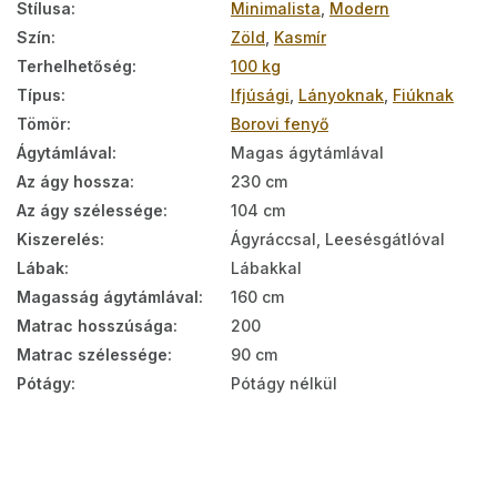
Stílusa
:
Minimalista
,
Modern
Szín
:
Zöld
,
Kasmír
Terhelhetőség
:
100 kg
Típus
:
Ifjúsági
,
Lányoknak
,
Fiúknak
Tömör
:
Borovi fenyő
Ágytámlával
:
Magas ágytámlával
Az ágy hossza
:
230 cm
Az ágy szélessége
:
104 cm
Kiszerelés
:
Ágyráccsal, Leesésgátlóval
Lábak
:
Lábakkal
Magasság ágytámlával
:
160 cm
Matrac hosszúsága
:
200
Matrac szélessége
:
90 cm
Pótágy
:
Pótágy nélkül