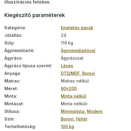
illusztrációs fotókon.
Kiegészítő paraméterek
Kategória
:
Emeletes ágyak
Jótállás
:
24
Súly
:
119 kg
Ágyneműtartó
:
Ágyneműtartóval
Ágyrács
:
Ágyráccsal
Ágyrács típusa szerint
:
Léces
Anyaga
:
DTD/MDF
,
Borovi
Matrac
:
Matrac nélkül
Méret
:
90x200
Minta
:
Minta nélkül
Mintázat
:
Minta nélküli
Stílusa
:
Minimalista
,
Modern
Szín
:
Borovi
,
Fehér
Terhelhetőség
:
100 kg