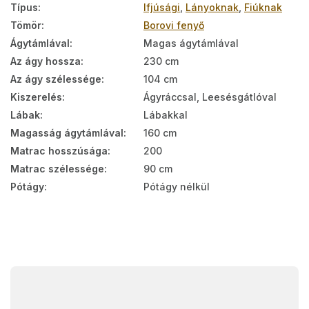
Típus
:
Ifjúsági
,
Lányoknak
,
Fiúknak
Tömör
:
Borovi fenyő
Ágytámlával
:
Magas ágytámlával
Az ágy hossza
:
230 cm
Az ágy szélessége
:
104 cm
Kiszerelés
:
Ágyráccsal, Leesésgátlóval
Lábak
:
Lábakkal
Magasság ágytámlával
:
160 cm
Matrac hosszúsága
:
200
Matrac szélessége
:
90 cm
Pótágy
:
Pótágy nélkül
L
á
b