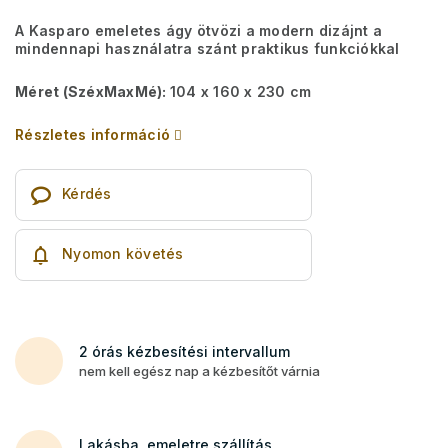
A Kasparo emeletes ágy ötvözi a modern dizájnt a
mindennapi használatra szánt praktikus funkciókkal
Méret (SzéxMaxMé):
104 x 160 x 230 cm
Részletes információ
Kérdés
Nyomon követés
2 órás kézbesítési intervallum
nem kell egész nap a kézbesítőt várnia
Lakásba, emeletre szállítás