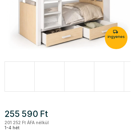
ingyenes
255 590 Ft
201 252 Ft ÁFA nélkül
Eg
1-4 hét