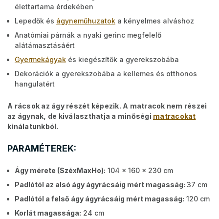
élettartama érdekében
Lepedők és
ágyneműhuzatok
a kényelmes alváshoz
Anatómiai párnák a nyaki gerinc megfelelő
alátámasztásáért
Gyermekágyak
és kiegészítők a gyerekszobába
Dekorációk a gyerekszobába a kellemes és otthonos
hangulatért
A rácsok az ágy részét képezik. A matracok nem részei
az ágynak, de kiválaszthatja a minőségi
matracokat
kínálatunkból.
PARAMÉTEREK:
Ágy mérete (SzéxMaxHo):
104 x 160 x 230 cm
Padlótól az alsó ágy ágyrácsáig mért magasság:
37 cm
Padlótól a felső ágy ágyrácsáig mért magasság:
120 cm
Korlát magassága:
24 cm