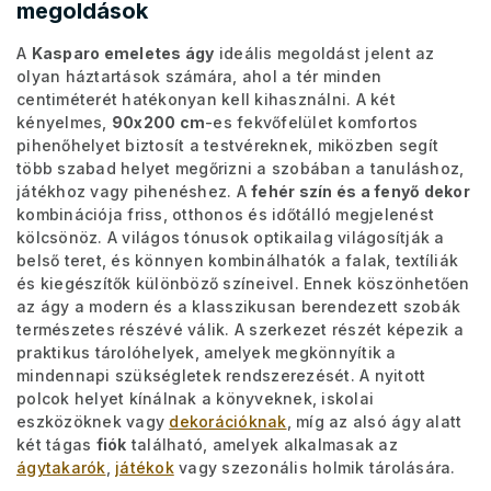
megoldások
A
Kasparo emeletes ágy
ideális megoldást jelent az
olyan háztartások számára, ahol a tér minden
centiméterét hatékonyan kell kihasználni. A két
kényelmes,
90x200 cm
-es fekvőfelület komfortos
pihenőhelyet biztosít a testvéreknek, miközben segít
több szabad helyet megőrizni a szobában a tanuláshoz,
játékhoz vagy pihenéshez. A
fehér szín és a fenyő dekor
kombinációja friss, otthonos és időtálló megjelenést
kölcsönöz. A világos tónusok optikailag világosítják a
belső teret, és könnyen kombinálhatók a falak, textíliák
és kiegészítők különböző színeivel. Ennek köszönhetően
az ágy a modern és a klasszikusan berendezett szobák
természetes részévé válik. A szerkezet részét képezik a
praktikus tárolóhelyek, amelyek megkönnyítik a
mindennapi szükségletek rendszerezését. A nyitott
polcok helyet kínálnak a könyveknek, iskolai
eszközöknek vagy
dekorációknak
, míg az alsó ágy alatt
két tágas
fiók
található, amelyek alkalmasak az
ágytakarók
,
játékok
vagy szezonális holmik tárolására.