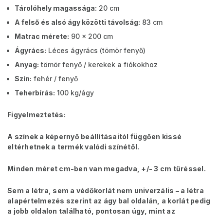
Tárolóhely magassága:
20 cm
A felső és alsó ágy közötti távolság:
83 cm
Matrac mérete:
90 x 200 cm
Ágyrács:
Léces ágyrács (tömör fenyő)
Anyag:
tömör fenyő / kerekek a fiókokhoz
Szín:
fehér / fenyő
Teherbírás:
100 kg/ágy
Figyelmeztetés:
A színek a képernyő beállításaitól függően kissé
eltérhetnek a termék valódi színétől.
Minden méret cm-ben van megadva, +/- 3 cm tűréssel.
Sem a létra, sem a védőkorlát nem univerzális – a létra
alapértelmezés szerint az ágy bal oldalán, a korlát pedig
a jobb oldalon található, pontosan úgy, mint az