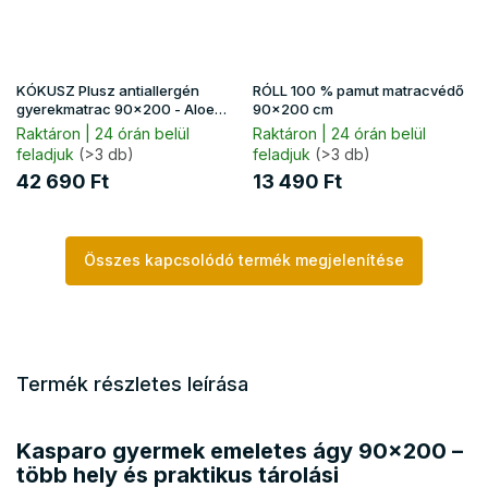
KÓKUSZ Plusz antiallergén
RÓLL 100 % pamut matracvédő
gyerekmatrac 90x200 - Aloe
90x200 cm
Vera huzat
Raktáron | 24 órán belül
Raktáron | 24 órán belül
feladjuk
(>3 db)
feladjuk
(>3 db)
42 690 Ft
13 490 Ft
Összes kapcsolódó termék megjelenítése
Termék részletes leírása
Kasparo gyermek emeletes ágy 90x200 –
több hely és praktikus tárolási