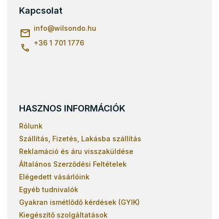
l
Kapcsolat
é
c
info
@
wilsondo.hu
+36 1 701 1776
HASZNOS INFORMÁCIÓK
Rólunk
Szállítás, Fizetés, Lakásba szállítás
Reklamáció és áru visszaküldése
Általános Szerződési Feltételek
Elégedett vásárlóink
Egyéb tudnivalók
Gyakran ismétlődő kérdések (GYIK)
Kiegészítő szolgáltatások