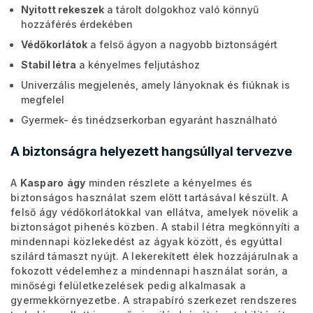
Nyitott rekeszek
a tárolt dolgokhoz való könnyű
hozzáférés érdekében
Védőkorlátok
a felső ágyon a nagyobb biztonságért
Stabil létra
a kényelmes feljutáshoz
Univerzális megjelenés, amely lányoknak és fiúknak is
megfelel
Gyermek- és tinédzserkorban egyaránt használható
A biztonságra helyezett hangsúllyal tervezve
A
Kasparo
ágy
minden részlete a kényelmes és
biztonságos használat szem előtt tartásával készült. A
felső ágy védőkorlátokkal van ellátva, amelyek növelik a
biztonságot pihenés közben. A stabil létra megkönnyíti a
mindennapi közlekedést az ágyak között, és egyúttal
szilárd támaszt nyújt. A lekerekített élek hozzájárulnak a
fokozott védelemhez a mindennapi használat során, a
minőségi felületkezelések pedig alkalmasak a
gyermekkörnyezetbe. A strapabíró szerkezet rendszeres