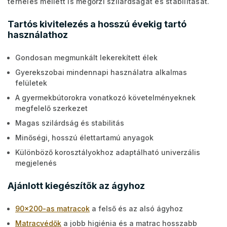
terhelés mellett is megőrzi szilárdságát és stabilitását.
Tartós kivitelezés a hosszú évekig tartó
használathoz
Gondosan megmunkált lekerekített élek
Gyerekszobai mindennapi használatra alkalmas
felületek
A gyermekbútorokra vonatkozó követelményeknek
megfelelő szerkezet
Magas szilárdság és stabilitás
Minőségi, hosszú élettartamú anyagok
Különböző korosztályokhoz adaptálható univerzális
megjelenés
Ajánlott kiegészítők az ágyhoz
90x200-as matracok
a felső és az alsó ágyhoz
Matracvédők
a jobb higiénia és a matrac hosszabb