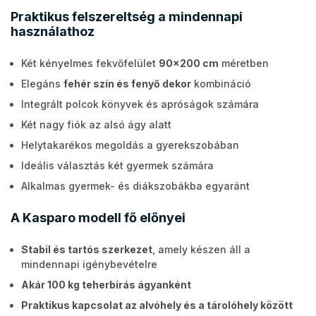
Praktikus felszereltség a mindennapi
használathoz
Két kényelmes fekvőfelület
90x200 cm
méretben
Elegáns
fehér szín és fenyő dekor
kombináció
Integrált polcok könyvek és apróságok számára
Két nagy fiók az alsó ágy alatt
Helytakarékos megoldás a gyerekszobában
Ideális választás két gyermek számára
Alkalmas gyermek- és diákszobákba egyaránt
A Kasparo modell fő előnyei
Stabil és tartós szerkezet
, amely készen áll a
mindennapi igénybevételre
Akár 100 kg teherbírás ágyanként
Praktikus kapcsolat az alvóhely és a tárolóhely között