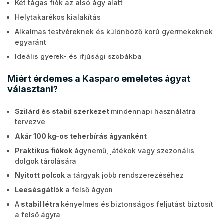
Két tágas fiók az alsó ágy alatt
Helytakarékos kialakítás
Alkalmas testvéreknek és különböző korú gyermekeknek
egyaránt
Ideális gyerek- és ifjúsági szobákba
Miért érdemes a Kasparo emeletes ágyat
választani?
Szilárd és stabil szerkezet
mindennapi használatra
tervezve
Akár 100 kg-os teherbírás ágyanként
Praktikus fiókok
ágynemű, játékok vagy szezonális
dolgok tárolására
Nyitott polcok
a tárgyak jobb rendszerezéséhez
Leesésgátlók
a felső ágyon
A
stabil létra
kényelmes és biztonságos feljutást biztosít
a felső ágyra