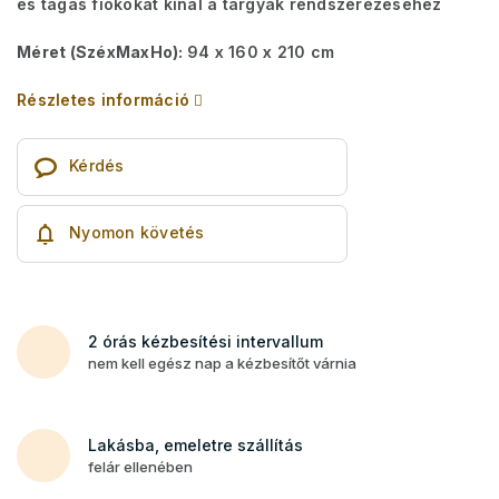
és tágas fiókokat kínál a tárgyak rendszerezéséhez
Méret (SzéxMaxHo):
94 x 160 x 210 cm
Részletes információ
Kérdés
Nyomon követés
2 órás kézbesítési intervallum
nem kell egész nap a kézbesítőt várnia
Lakásba, emeletre szállítás
felár ellenében