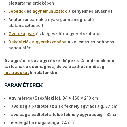
élettartama érdekében
Lepedők
és
ágyneműhuzatok
a kényelmes alváshoz
Anatómiai párnák a nyaki gerinc megfelelő
alátámasztásáért
Gyerekágyak
és kiegészítők a gyerekszobába
Dekorációk a gyerekszobába
a kellemes és otthonos
hangulatért
Az ágyrácsok az ágy részét képezik. A matracok nem
tartoznak a csomaghoz, de választhat minőségi
matracokat
kínálatunkból.
PARAMÉTEREK:
Ágy mérete (SzéxMaxHo):
94 x 160 x 210 cm
Távolság a padlótól az alsó fekhely ágyrácsáig:
37 cm
Távolság a padlótól a felső fekhely ágyrácsáig:
132 cm
Leesésgátló magassága:
24 cm