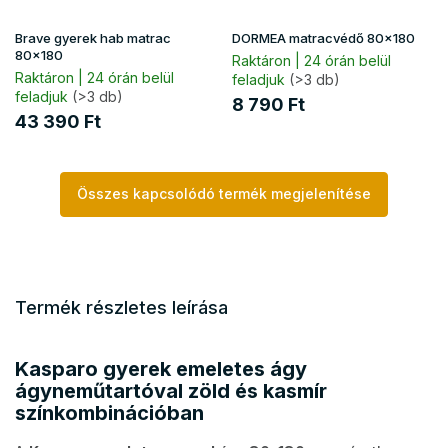
Brave gyerek hab matrac
DORMEA matracvédő 80x180
80x180
Raktáron | 24 órán belül
Raktáron | 24 órán belül
feladjuk
(>3 db)
feladjuk
(>3 db)
8 790 Ft
43 390 Ft
Összes kapcsolódó termék megjelenítése
Termék részletes leírása
Kasparo gyerek emeletes ágy
ágyneműtartóval zöld és kasmír
színkombinációban