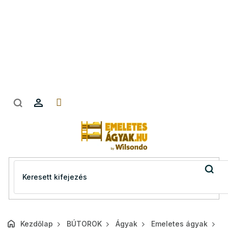
Ugrás
a
fő
tartalomhoz
Kezdőlap
BÚTOROK
Ágyak
Emeletes ágyak