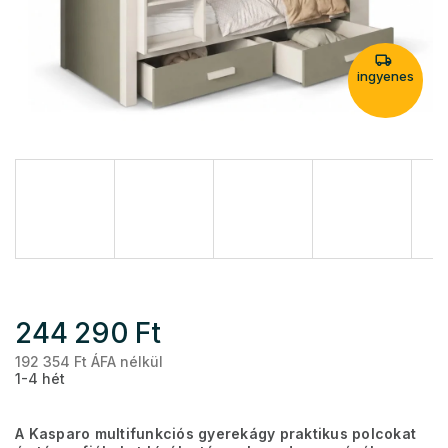
ingyenes
244 290 Ft
192 354 Ft ÁFA nélkül
Eg
1-4 hét
A Kasparo multifunkciós gyerekágy praktikus polcokat