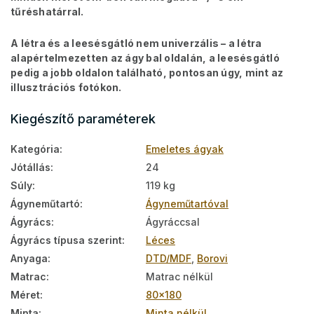
tűréshatárral.
A létra és a leesésgátló nem univerzális – a létra
alapértelmezetten az ágy bal oldalán, a leesésgátló
pedig a jobb oldalon található, pontosan úgy, mint az
illusztrációs fotókon.
Kiegészítő paraméterek
Kategória
:
Emeletes ágyak
Jótállás
:
24
Súly
:
119 kg
Ágyneműtartó
:
Ágyneműtartóval
Ágyrács
:
Ágyráccsal
Ágyrács típusa szerint
:
Léces
Anyaga
:
DTD/MDF
,
Borovi
Matrac
:
Matrac nélkül
Méret
:
80x180
Minta
:
Minta nélkül