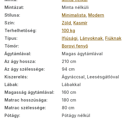
Mintázat
:
Minta nélküli
Stílusa
:
Minimalista
,
Modern
Szín
:
Zöld
,
Kasmír
Terhelhetőség
:
100 kg
Típus
:
Ifjúsági
,
Lányoknak
,
Fiúknak
Tömör
:
Borovi fenyő
Ágytámlával
:
Magas ágytámlával
Az ágy hossza
:
210 cm
Az ágy szélessége
:
94 cm
Kiszerelés
:
Ágyráccsal, Leesésgátlóval
Lábak
:
Lábakkal
Magasság ágytámlával
:
160 cm
Matrac hosszúsága
:
180 cm
Matrac szélessége
:
80 cm
Pótágy
:
Pótágy nélkül