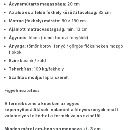
Ágyneműtartó magassága:
20 cm
Az alsó és a felső fekhely közötti távolság:
83 cm
Matrac (fekhely) mérete:
80 x 180 cm
Ajánlott matracvastagság:
min. 13 cm
Ágyrács:
léces (tömör borovi fenyőből)
Anyaga:
tömör borovi fenyő / görgős fióksíneken mozgó
fiókok
Szín:
kasmír / zöld
Teherbírás:
100 kg/fekhely
Szállítás módja:
lapra szerelt
Figyelmeztetés:
A termék színe a képeken az egyes
képernyőbeállítások, valamint a fényviszonyok miatt
valamelyest eltérhet a termék valós színétől.
Minden méret cm-ben van megadva +/- 3 cm