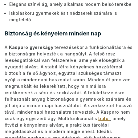
Elegáns színvilág, amely alkalmas modern belső terekbe
Iskoláskorú gyermekek és tinédzserek számára is
megfelelő
Biztonság és kényelem minden nap
A
Kasparo
gyerekágy
tervezésekor a funkcionalitásra és
a biztonságra helyezték a hangsúlyt. A felső rész
leesésgátlókkal van felszerelve, amelyek elősegítik a
nyugodt alvást. A stabil létra kényelmes hozzáférést
biztosít a felső ágyhoz, egyúttal szükséges támaszt
nyújt a mindennapi használat során. Minden él precízen
megmunkált és lekerekített, hogy minimálisra
csökkentsék a sérülés kockázatát. A felületkezelésre
felhasznált anyag biztonságos a gyermekek számára és
jól bírja a mindennapi használatot. A szerkezetet hosszú
távú, mindennapi használatra tervezték. A Kasparo nem
csak egy egyszerű ágy. Multifunkcionális
bútor
, amely
ötvözi a kényelmes alvást, a praktikus tárolási
megoldásokat és a modern megjelenést. Ideális
megoldás azoknak a családoknak, akik hatékonyan