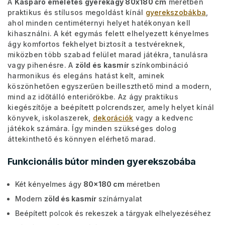
A
Kasparo emeletes gyerekágy 80x180 cm
méretben
praktikus és stílusos megoldást kínál
gyerekszobákba
,
ahol minden centiméternyi helyet hatékonyan kell
kihasználni. A két egymás felett elhelyezett kényelmes
ágy komfortos fekhelyet biztosít a testvéreknek,
miközben több szabad felület marad játékra, tanulásra
vagy pihenésre. A
zöld és kasmír
színkombináció
harmonikus és elegáns hatást kelt, aminek
köszönhetően egyszerűen beilleszthető mind a modern,
mind az időtálló enteriőrökbe. Az ágy praktikus
kiegészítője a beépített polcrendszer, amely helyet kínál
könyvek, iskolaszerek,
dekorációk
vagy a kedvenc
játékok számára. Így minden szükséges dolog
áttekinthető és könnyen elérhető marad.
Funkcionális bútor minden gyerekszobába
Két kényelmes ágy
80x180 cm
méretben
Modern
zöld és kasmír
színárnyalat
Beépített polcok és rekeszek a tárgyak elhelyezéséhez