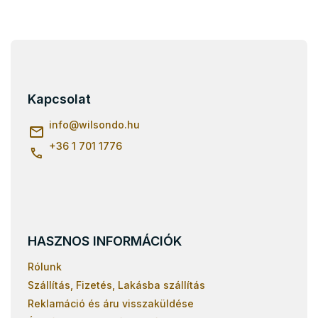
L
á
b
l
Kapcsolat
é
c
info
@
wilsondo.hu
+36 1 701 1776
HASZNOS INFORMÁCIÓK
Rólunk
Szállítás, Fizetés, Lakásba szállítás
Reklamáció és áru visszaküldése