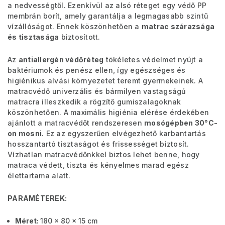
a nedvességtől. Ezenkívül az alsó réteget egy védő PP
membrán borít, amely garantálja a legmagasabb szintű
vízállóságot. Ennek köszönhetően a
matrac szárazsága
és tisztasága
biztosított.
Az
antiallergén védőréteg
tökéletes védelmet nyújt a
baktériumok és penész ellen, így egészséges és
higiénikus alvási környezetet teremt gyermekeinek. A
matracvédő univerzális és bármilyen vastagságú
matracra illeszkedik a rögzítő gumiszalagoknak
köszönhetően. A maximális higiénia elérése érdekében
ajánlott a matracvédőt rendszeresen
mosógépben 30°C-
on mosni
. Ez az egyszerűen elvégezhető karbantartás
hosszantartó tisztaságot és frissességet biztosít.
Vízhatlan matracvédőnkkel biztos lehet benne, hogy
matraca védett, tiszta és kényelmes marad egész
élettartama alatt.
PARAMÉTEREK:
Méret:
180 x 80 x 15 cm