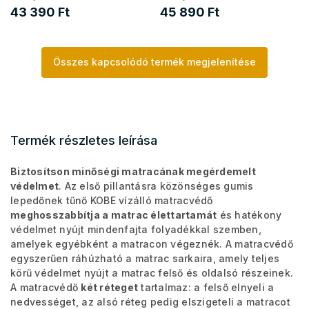
43 390 Ft
45 890 Ft
Összes kapcsolódó termék megjelenítése
Termék részletes leírása
Biztosítson minőségi matracának megérdemelt
védelmet
. Az első pillantásra közönséges gumis
lepedőnek tűnő KOBE vízálló matracvédő
meghosszabbítja a matrac élettartamát
és hatékony
védelmet nyújt mindenfajta folyadékkal szemben,
amelyek egyébként a matracon végeznék. A matracvédő
egyszerűen ráhúzható a matrac sarkaira, amely teljes
körű védelmet nyújt a matrac felső és oldalsó részeinek.
A matracvédő
két réteget
tartalmaz: a felső elnyeli a
nedvességet, az alsó réteg pedig elszigeteli a matracot