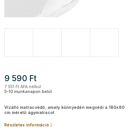
9 590 Ft
7 551 Ft ÁFA nélkül
Eg
5-10 munkanapon belül
Vízálló matracvédő, amely könnyedén megvédi a 180x80
cm méretű ágymatracot
Részletes információ