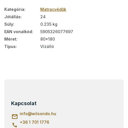
Kategória
:
Matracvédők
Jótállás
:
24
Súly
:
0.235 kg
EAN vonalkód
:
5905326077697
Méret
:
80x180
Típus
:
Vízálló
L
á
b
l
Kapcsolat
é
c
info
@
wilsondo.hu
+36 1 701 1776