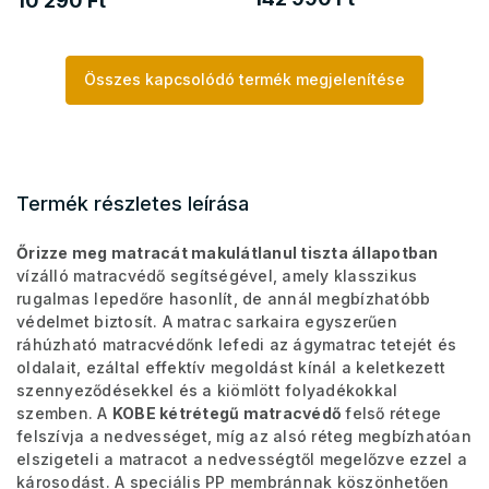
10 290 Ft
Összes kapcsolódó termék megjelenítése
Termék részletes leírása
Őrizze meg matracát makulátlanul tiszta állapotban
vízálló matracvédő segítségével, amely klasszikus
rugalmas lepedőre hasonlít, de annál megbízhatóbb
védelmet biztosít. A matrac sarkaira egyszerűen
ráhúzható matracvédőnk lefedi az ágymatrac tetejét és
oldalait, ezáltal effektív megoldást kínál a keletkezett
szennyeződésekkel és a kiömlött folyadékokkal
szemben. A
KOBE kétrétegű matracvédő
felső rétege
felszívja a nedvességet, míg az alsó réteg megbízhatóan
elszigeteli a matracot a nedvességtől megelőzve ezzel a
károsodást. A speciális PP membránnak köszönhetően