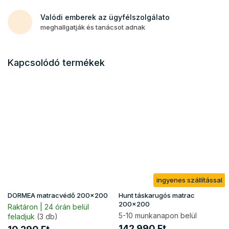
Valódi emberek az ügyfélszolgálato
meghallgatják és tanácsot adnak
Kapcsolódó termékek
ingyenes szállítással
DORMEA matracvédő 200x200
Hunt táskarugós matrac
200x200
Raktáron | 24 órán belül
5-10 munkanapon belül
feladjuk
(3 db)
142 990 Ft