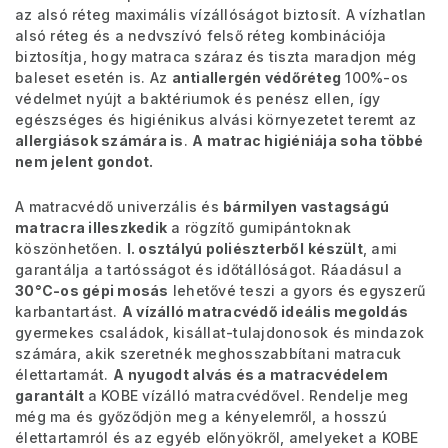
az alsó réteg maximális vízállóságot biztosít. A vízhatlan
alsó réteg és a nedvszívó felső réteg kombinációja
biztosítja, hogy matraca száraz és tiszta maradjon még
baleset esetén is. Az
antiallergén védőréteg
100%-os
védelmet nyújt a baktériumok és penész ellen, így
egészséges és higiénikus alvási környezetet teremt az
allergiások számára is
.
A matrac higiéniája soha többé
nem jelent gondot.
A matracvédő univerzális és
bármilyen vastagságú
matracra illeszkedik
a rögzítő gumipántoknak
köszönhetően.
I. osztályú poliészterből
készült
, ami
garantálja a tartósságot és időtállóságot. Ráadásul a
30°C-os gépi mosás
lehetővé teszi a gyors és egyszerű
karbantartást.
A vízálló matracvédő ideális megoldás
gyermekes családok, kisállat-tulajdonosok és mindazok
számára, akik szeretnék meghosszabbítani matracuk
élettartamát.
A
nyugodt alvás és a matracvédelem
garantált
a KOBE vízálló matracvédővel. Rendelje meg
még ma és győződjön meg a kényelemről, a hosszú
élettartamról és az egyéb előnyökről, amelyeket a KOBE