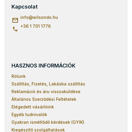
l
Kapcsolat
é
c
info
@
wilsondo.hu
+36 1 701 1776
HASZNOS INFORMÁCIÓK
Rólunk
Szállítás, Fizetés, Lakásba szállítás
Reklamáció és áru visszaküldése
Általános Szerződési Feltételek
Elégedett vásárlóink
Egyéb tudnivalók
Gyakran ismétlődő kérdések (GYIK)
Kiegészítő szolgáltatások