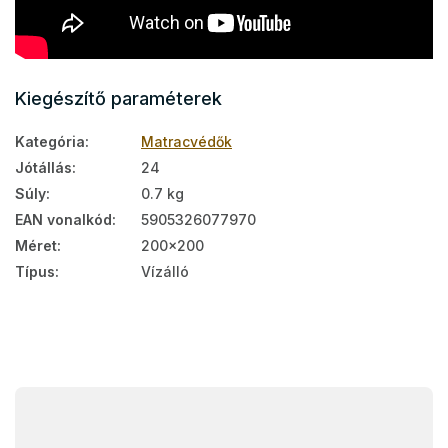
Kiegészítő paraméterek
Kategória
:
Matracvédők
Jótállás
:
24
Súly
:
0.7 kg
EAN vonalkód
:
5905326077970
Méret
:
200x200
Típus
:
Vízálló
L
á
b